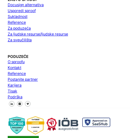
Docusign alternativa
Usporedi sproof
Sukladnost
Reference
Za poduzeća
Za ljudske resurse/ljudske resurse
Za sveučilišta
PODUZEĆE
O sproofu
Kontakt
Reference
Postanite partner
Karijera
Tisak
Podrška
Pratite nas na Facebooku
Pratite nas na X
Pratite nas na LinkedInu