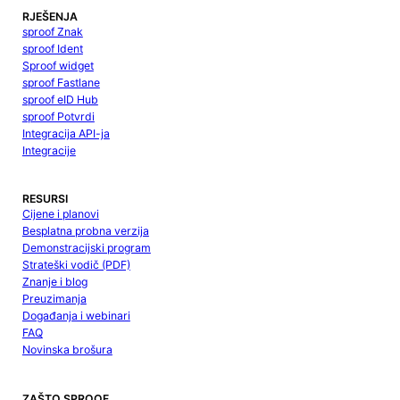
RJEŠENJA
sproof Znak
sproof Ident
Sproof widget
sproof Fastlane
sproof eID Hub
sproof Potvrdi
Integracija API-ja
Integracije
RESURSI
Cijene i planovi
Besplatna probna verzija
Demonstracijski program
Strateški vodič (PDF)
Znanje i blog
Preuzimanja
Događanja i webinari
FAQ
Novinska brošura
ZAŠTO SPROOF