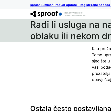
sproof Summer Product Update – Registrirajte se sada
Radi li usluga na 
oblaku ili nekom 
Kao pruža
Tamo upra
sjedište u
vaši poda
pružatelja
obavješta
Ostala često postavljana