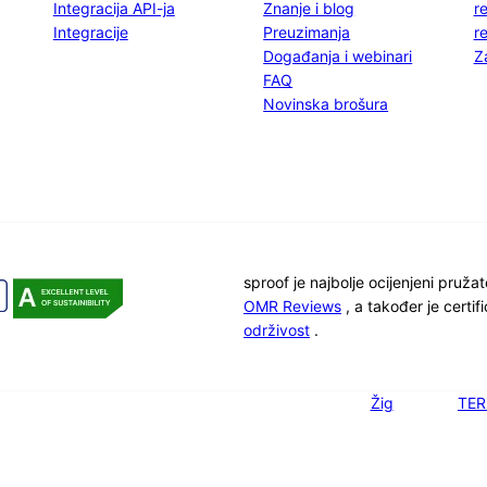
Integracija API-ja
Znanje i blog
r
Integracije
Preuzimanja
r
Događanja i webinari
Z
FAQ
Novinska brošura
sproof je najbolje ocijenjeni pruža
OMR Reviews
, a također je certi
održivost
.
Žig
TER