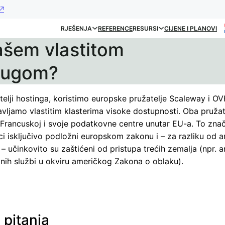
RJEŠENJA
REFERENCE
RESURSI
CIJENE I PLANOVI
našem vlastitom
drugom?
telji hostinga, koristimo europske pružatelje Scaleway i O
vljamo vlastitim klasterima visoke dostupnosti. Oba pružat
 Francuskoj i svoje podatkovne centre unutar EU-a. To znač
ci isključivo podložni europskom zakonu i – za razliku od a
 – učinkovito su zaštićeni od pristupa trećih zemalja (npr. 
jnih službi u okviru američkog Zakona o oblaku).
 pitanja