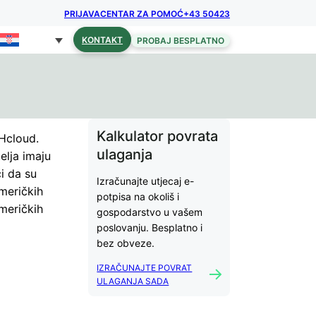
PRIJAVA
CENTAR ZA POMOĆ
+43 50423
KONTAKT
PROBAJ BESPLATNO
Kalkulator povrata
VHcloud.
ulaganja
elja imaju
i da su
Izračunajte utjecaj e-
meričkih
potpisa na okoliš i
američkih
gospodarstvo u vašem
poslovanju. Besplatno i
bez obveze.
IZRAČUNAJTE POVRAT
ULAGANJA SADA