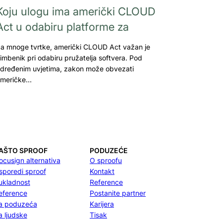
Koju ulogu ima američki CLOUD
Act u odabiru platforme za
a mnoge tvrtke, američki CLOUD Act važan je
imbenik pri odabiru pružatelja softvera. Pod
dređenim uvjetima, zakon može obvezati
meričke…
AŠTO SPROOF
PODUZEĆE
ocusign alternativa
O sproofu
sporedi sproof
Kontakt
ukladnost
Reference
eference
Postanite partner
a poduzeća
Karijera
a ljudske
Tisak