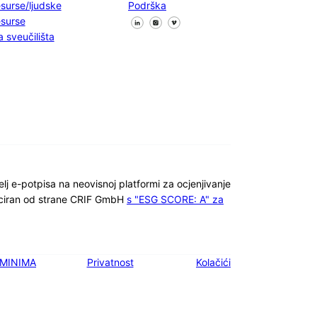
esurse/ljudske
Podrška
Pratite nas na Facebooku
Pratite nas na X
Pratite nas na LinkedInu
esurse
a sveučilišta
telj e-potpisa na neovisnoj platformi za ocjenjivanje
ficiran od strane CRIF GmbH
s "ESG SCORE: A" za
MINIMA
Privatnost
Kolačići