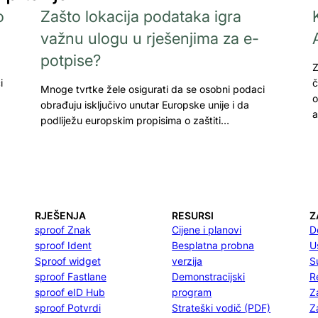
o
Zašto lokacija podataka igra
važnu ulogu u rješenjima za e-
potpise?
Z
i
č
Mnoge tvrtke žele osigurati da se osobni podaci
o
obrađuju isključivo unutar Europske unije i da
a
podliježu europskim propisima o zaštiti…
RJEŠENJA
RESURSI
Z
sproof Znak
Cijene i planovi
D
sproof Ident
Besplatna probna
U
Sproof widget
verzija
S
sproof Fastlane
Demonstracijski
R
sproof eID Hub
program
Z
sproof Potvrdi
Strateški vodič (PDF)
Z