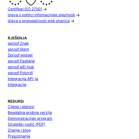
Certifikat ISO 27001
Izjava o politici informacijske sigurnosti
Izjava o pristupačnosti web stranice
RJEŠENJA
sproof Znak
sproof Ident
Sproof widget
sproof Fastlane
sproof eID Hub
sproof Potvrdi
Integracija API-ja
Integracije
RESURSI
Cijene i planovi
Besplatna probna verzija
Demonstracijski program
Strateški vodič (PDF)
Znanje i blog
Preuzimanja