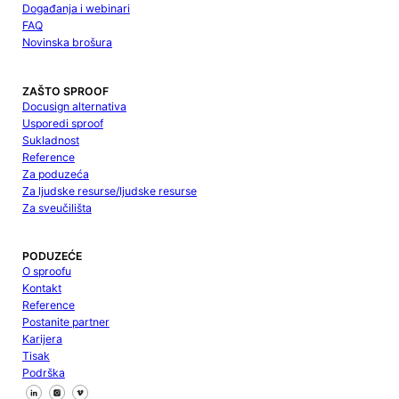
Događanja i webinari
FAQ
Novinska brošura
ZAŠTO SPROOF
Docusign alternativa
Usporedi sproof
Sukladnost
Reference
Za poduzeća
Za ljudske resurse/ljudske resurse
Za sveučilišta
PODUZEĆE
O sproofu
Kontakt
Reference
Postanite partner
Karijera
Tisak
Podrška
Pratite nas na Facebooku
Pratite nas na X
Pratite nas na LinkedInu