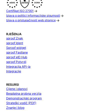
Certifikat ISO 27001
Izjava o politici informacijske sigurnosti
Izjava o pristupačnosti web stranice
RJEŠENJA
sproof Znak
sproof Ident
Sproof widget
sproof Fastlane
sproof eID Hub
sproof Potvrdi
Integracija API-ja
Integracije
RESURSI
Cijene i planovi
Besplatna probna verzija
Demonstracijski program
Strateški vodič (PDF)
Znanje i blog