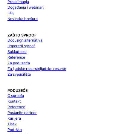
Preuzimanja
Događanja i webinari
FAQ
Novinska brošura
ZAŠTO SPROOF
Docusign alternativa
Usporedi sproof
Sukladnost
Reference
Za poduzeća
Za ljudske resurse/ljudske resurse
Za sveučilišta
PODUZEĆE
O sproofu
Kontakt
Reference
Postanite partner
Karijera
Tisak
Podrška