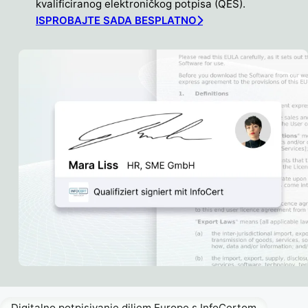
kvalificiranog elektroničkog potpisa (QES).
ISPROBAJTE SADA BESPLATNO
Digitalno potpisivanje diljem Europe s InfoCertom