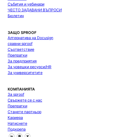
Събития и уебинари
ЧЕСТО ЗАДАВАНИ ВЪПРОСИ
Бюлетин
ЗАЩО SPROOF
Алтернатива на Docusign
сравни sproof
Съответствие
Препратки
За предприятия
За човешки ресурси/HR
За университетите
КОМПАНИЯТА
За sproof
Свържете се с нас
Препратки
Станете партньор
Кариера
Натиснете
Подкрепа
Следвайте ни във Facebook
Следвайте ни в X
Следвайте ни в LinkedIn