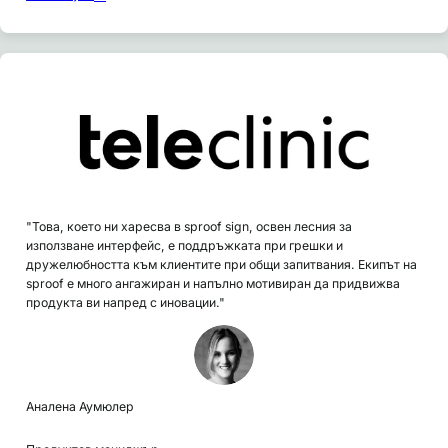
"Това, което ни харесва в sproof sign, освен лесния за
използване интерфейс, е поддръжката при грешки и
дружелюбността към клиентите при общи запитвания. Екипът на
sproof е много ангажиран и напълно мотивиран да придвижва
продукта ви напред с иновации."
Аналена Аумюлер