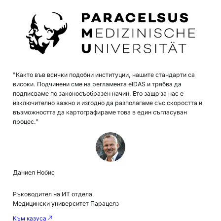
"Както във всички подобни институции, нашите стандарти са
високи. Подчинени сме на регламента eIDAS и трябва да
подписваме по законосъобразен начин. Ето защо за нас е
изключително важно и изгодно да разполагаме със скоростта и
възможността да картографираме това в един съгласуван
процес."
Даниел Нобис
Ръководител на ИТ отдела
Медицински университет Парацелз
Към казуса