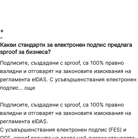
+
-
Какви стандарти за електронен подпис предлага
sproof за бизнеса?
Подписите, създадени с sproof, са 100% правно
валидни и отговарят на законовите изисквания на
регламента eIDAS. С усъвършенствания електронен
подпис… още
Подписите, създадени с sproof, са 100% правно
валидни и отговарят на законовите изисквания на
регламента eIDAS.
С усъвършенствания електронен подпис (FES) и
QES, sproof разчита на двата най-високи стандарта