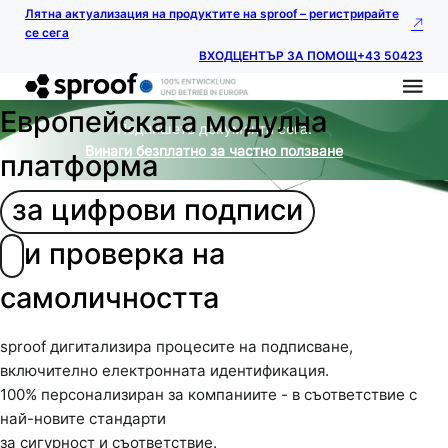
Лятна актуализация на продуктите на sproof – регистрирайте
се сега
ВХОД
ЦЕНТЪР ЗА ПОМОЩ
+43 50423
Европейската модулна
Подпишете документа сега.
Винаги безплатно за частно ползване
платформа
за цифрови подписи
и проверка на
самоличността
sproof дигитализира процесите на подписване,
включително електронната идентификация.
100% персонализиран за компаниите - в съответствие с
най-новите стандарти
за сигурност и съответствие.