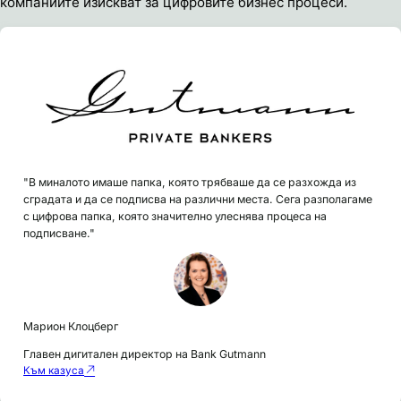
компаниите изискват за цифровите бизнес процеси.
"В миналото имаше папка, която трябваше да се разхожда из
сградата и да се подписва на различни места. Сега разполагаме
с цифрова папка, която значително улеснява процеса на
подписване."
Марион Клоцберг
Главен дигитален директор на Bank Gutmann
Към казуса