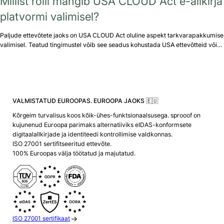
Millist rolli mängib USA CLOUD Act e-allkirja
platvormi valimisel?
Paljude ettevõtete jaoks on USA CLOUD Act oluline aspekt tarkvarapakkumise
valimisel. Teatud tingimustel võib see seadus kohustada USA ettevõtteid või…
VALMISTATUD EUROOPAS. EUROOPA JAOKS 🇪🇺
Kõrgeim turvalisus koos kõik-ühes-funktsionaalsusega. sprooof on
kujunenud Euroopa parimaks alternatiiviks eIDAS-konformsete
digitaalallkirjade ja identiteedi kontrollimise valdkonnas.
ISO 27001 sertifitseeritud ettevõte.
100% Euroopas välja töötatud ja majutatud.
ISO 27001 sertifikaat