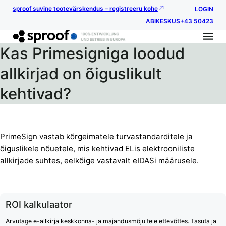
sproof suvine tootevärskendus – registreeru kohe
LOGIN
ABIKESKUS
+43 50423
Kas Primesigniga loodud
allkirjad on õiguslikult
kehtivad?
PrimeSign vastab kõrgeimatele turvastandarditele ja
õiguslikele nõuetele, mis kehtivad ELis elektrooniliste
allkirjade suhtes, eelkõige vastavalt eIDASi määrusele.
ROI kalkulaator
Arvutage e-allkirja keskkonna- ja majandusmõju teie ettevõttes. Tasuta ja