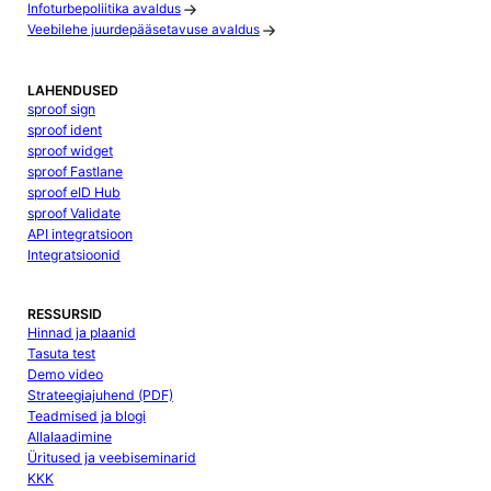
Infoturbepoliitika avaldus
Veebilehe juurdepääsetavuse avaldus
LAHENDUSED
sproof sign
sproof ident
sproof widget
sproof Fastlane
sproof eID Hub
sproof Validate
API integratsioon
Integratsioonid
RESSURSID
Hinnad ja plaanid
Tasuta test
Demo video
Strateegiajuhend (PDF)
Teadmised ja blogi
Allalaadimine
Üritused ja veebiseminarid
KKK