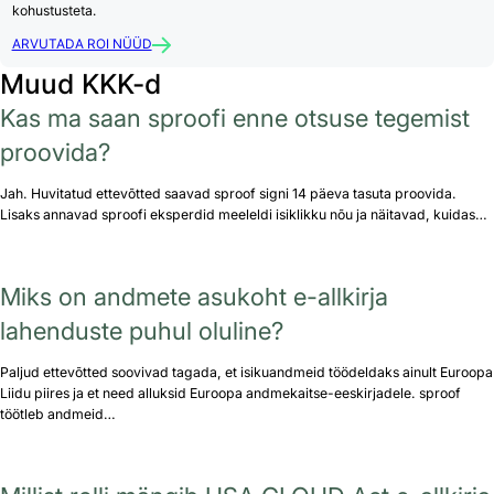
kohustusteta.
ARVUTADA ROI NÜÜD
Muud KKK-d
Kas ma saan sproofi enne otsuse tegemist
proovida?
Jah. Huvitatud ettevõtted saavad sproof signi 14 päeva tasuta proovida.
Lisaks annavad sproofi eksperdid meeleldi isiklikku nõu ja näitavad, kuidas…
Miks on andmete asukoht e-allkirja
lahenduste puhul oluline?
Paljud ettevõtted soovivad tagada, et isikuandmeid töödeldaks ainult Euroopa
Liidu piires ja et need alluksid Euroopa andmekaitse-eeskirjadele. sproof
töötleb andmeid…