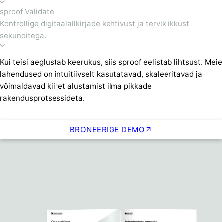
sproof Validate
Kontrollige digitaalallkirjade kehtivust ja terviklikkust
sekunditega.
Kui teisi aeglustab keerukus, siis sproof eelistab lihtsust. Meie
lahendused on intuitiivselt kasutatavad, skaleeritavad ja
võimaldavad kiiret alustamist ilma pikkade
rakendusprotsessideta.
BRONEERIGE DEMO