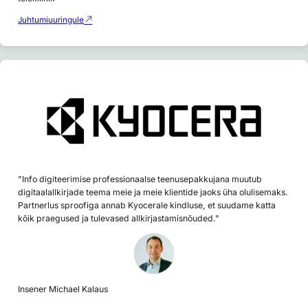
Juhtumiuuringule
"Info digiteerimise professionaalse teenusepakkujana muutub
digitaalallkirjade teema meie ja meie klientide jaoks üha olulisemaks.
Partnerlus sproofiga annab Kyocerale kindluse, et suudame katta
kõik praegused ja tulevased allkirjastamisnõuded."
Insener Michael Kalaus