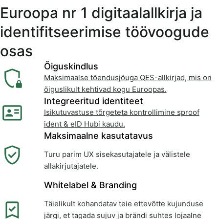
Euroopa nr 1 digitaalallkirja ja
identifitseerimise töövoogude
osas
Õiguskindlus
Maksimaalse tõendusjõuga QES-allkirjad, mis on
õiguslikult kehtivad kogu Euroopas.
Integreeritud identiteet
Isikutuvastuse tõrgeteta kontrollimine sproof
ident & eID Hubi kaudu.
Maksimaalne kasutatavus
Turu parim UX sisekasutajatele ja välistele
allakirjutajatele.
Whitelabel & Branding
Täielikult kohandatav teie ettevõtte kujunduse
järgi, et tagada sujuv ja brändi suhtes lojaalne