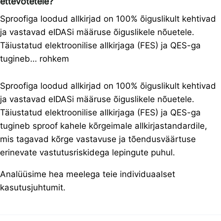
ettevõtetele?
Sproofiga loodud allkirjad on 100% õiguslikult kehtivad
ja vastavad eIDASi määruse õiguslikele nõuetele.
Täiustatud elektroonilise allkirjaga (FES) ja QES-ga
tugineb… rohkem
Sproofiga loodud allkirjad on 100% õiguslikult kehtivad
ja vastavad eIDASi määruse õiguslikele nõuetele.
Täiustatud elektroonilise allkirjaga (FES) ja QES-ga
tugineb sproof kahele kõrgeimale allkirjastandardile,
mis tagavad kõrge vastavuse ja tõendusväärtuse
erinevate vastutusriskidega lepingute puhul.
Analüüsime hea meelega teie individuaalset
kasutusjuhtumit.