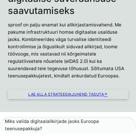
saavutamiseks
sproof on palju enamat kui allkirjastamisvahend. Me
pakume infrastruktuuri homse digitaalse usalduse
jaoks. Kombineerides väga turvalise identiteedi
kontrollimise ja õiguslikult siduvad allkirjad, loome
töövooge, mis vastavad nii kõrgeimatele
regulatiivsetele nõuetele (eIDAS 2.0) kui ka
suurendavad teie tegevuse tõhusust. Sõltumata USA
teenusepakkujatest, kindlalt ankurdatud Euroopas.
LAE ALLA STRATEEGIAJUHEND TASUTA
Miks valida digitaalallkirjade jaoks Euroopa
teenusepakkuja?