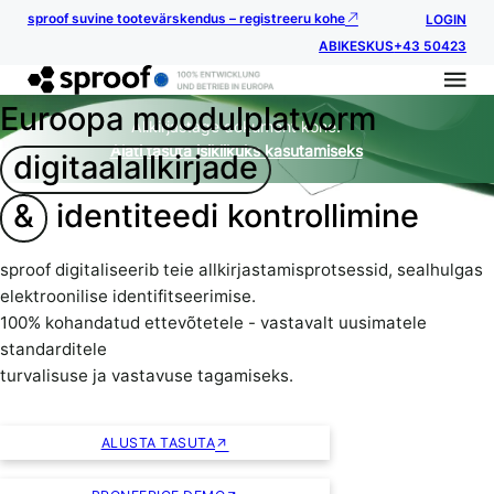
sproof suvine tootevärskendus – registreeru kohe
LOGIN
ABIKESKUS
+43 50423
Euroopa moodulplatvorm
Allkirjastage dokument kohe.
Alati tasuta isiklikuks kasutamiseks
digitaalallkirjade
&
identiteedi kontrollimine
sproof digitaliseerib teie allkirjastamisprotsessid, sealhulgas
elektroonilise identifitseerimise.
100% kohandatud ettevõtetele - vastavalt uusimatele
standarditele
turvalisuse ja vastavuse tagamiseks.
ALUSTA TASUTA