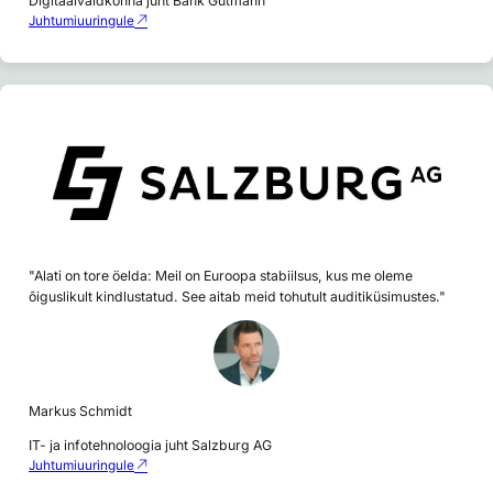
Digitaalvaldkonna juht Bank Gutmann
Juhtumiuuringule
"Alati on tore öelda: Meil on Euroopa stabiilsus, kus me oleme
õiguslikult kindlustatud. See aitab meid tohutult auditiküsimustes."
Markus Schmidt
IT- ja infotehnoloogia juht Salzburg AG
Juhtumiuuringule