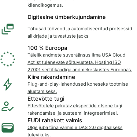
kliendikogemus.
Digitaalne ümberkujundamine
Tõhusad töövood ja automatiseeritud protsessid
allkirjade ja tuvastuste jaoks.
100 % Euroopa
Täielik andmete suveräänsus ilma USA Cloud
Act’ist tulenevate sõltuvusteta. Hosting ISO
27001 sertifikaadiga andmekeskustes Euroopas.
Kiire rakendamine
Plug-and-play-lahendused koheseks tootmise
alustamiseks.
Ettevõtte tugi
Ettevõtetele pakutav ekspertide otsene tugi
rakendamisel ja süsteemi integreerimisel.
EUDI rahakott valmis
Olge juba täna valmis eIDAS 2.0 digitaalseks
tulevikuks.