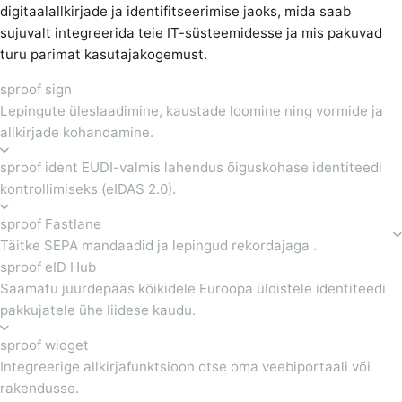
digitaalallkirjade ja identifitseerimise jaoks, mida saab
sujuvalt integreerida teie IT-süsteemidesse ja mis pakuvad
turu parimat kasutajakogemust.
sproof sign
Lepingute üleslaadimine, kaustade loomine ning vormide ja
allkirjade kohandamine.
sproof ident EUDI-valmis lahendus õiguskohase identiteedi
kontrollimiseks (eIDAS 2.0).
sproof Fastlane
Täitke SEPA mandaadid ja lepingud rekordajaga .
sproof eID Hub
Saamatu juurdepääs kõikidele Euroopa üldistele identiteedi
pakkujatele ühe liidese kaudu.
sproof widget
Integreerige allkirjafunktsioon otse oma veebiportaali või
rakendusse.