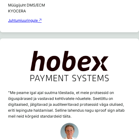
Müügijuht DMS/ECM
KYOCERA
Juhtumiuuringule
"Me peame igal ajal suutma tõestada, et meie protsessid on
õiguspärased ja vastavad kehtivatele nõuetele. Seetõttu on
digitaalsed, jälgitavad ja auditeeritavad protsessid väga olulised,
eriti lepingute haldamisel. Selline lahendus nagu sproof sign aitab
meil neid kõrgeid standardeid täita.