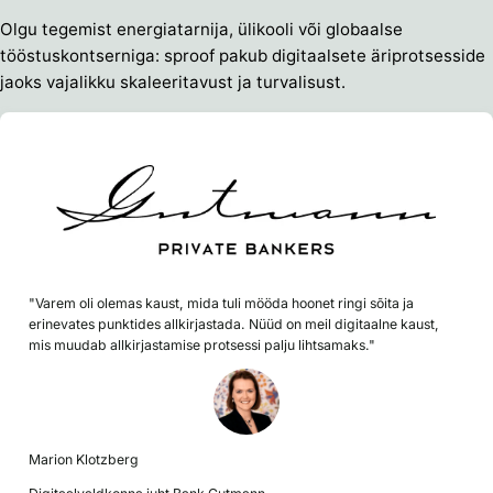
Olgu tegemist energiatarnija, ülikooli või globaalse
tööstuskontserniga: sproof pakub digitaalsete äriprotsesside
jaoks vajalikku skaleeritavust ja turvalisust.
"Varem oli olemas kaust, mida tuli mööda hoonet ringi sõita ja
erinevates punktides allkirjastada. Nüüd on meil digitaalne kaust,
mis muudab allkirjastamise protsessi palju lihtsamaks."
Marion Klotzberg