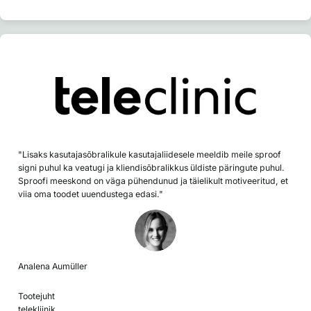
"Lisaks kasutajasõbralikule kasutajaliidesele meeldib meile sproof
signi puhul ka veatugi ja kliendisõbralikkus üldiste päringute puhul.
Sproofi meeskond on väga pühendunud ja täielikult motiveeritud, et
viia oma toodet uuendustega edasi."
Analena Aumüller
Tootejuht
telekliinik