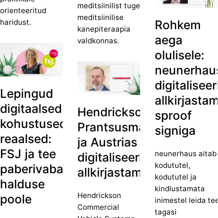
meditsiinilist tuge
orienteeritud
meditsiinilise
Rohkem
haridust.
kanepiteraapia
aega
valdkonnas.
olulisele:
neunerhau
digitaliseer
Lepingud
allkirjasta
digitaalsed,
Hendrickson:
sproof
kohustused
Prantsusmaal
signiga
reaalsed:
ja Austrias
FSJ ja tee
neunerhaus aitab
digitaliseeritakse
kodututel,
paberivaba
allkirjastamisprotsesse.
kodututel ja
halduse
kindlustamata
Hendrickson
poole
inimestel leida te
Commercial
tagasi