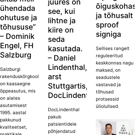
juures on
õiguskohas
ühendada
see, kui
ja tõhusalt
ohutuse ja
lihtne ja
sproof
tõhususe”
kiire on
signiga
– Dominik
seda
Engel, FH
kasutada.
Sellises rangelt
Salzburg
reguleeritud
– Daniel
keskkonnas nagu
Lindenthal,
Salzburgi
maksed, on
arst
rakenduskõrgkool
seadustele
on kaasaegne
Stuttgartis,
vastavad ja
õppeasutus, mis
tõhusad
DocLindenthal
on alates
protsessid
asutamisest
üliolulised.
DocLindenthal
1995. aastal
pakub
pakkunud
patsientidele
kvaliteetset,
põhjendatud
praktikale