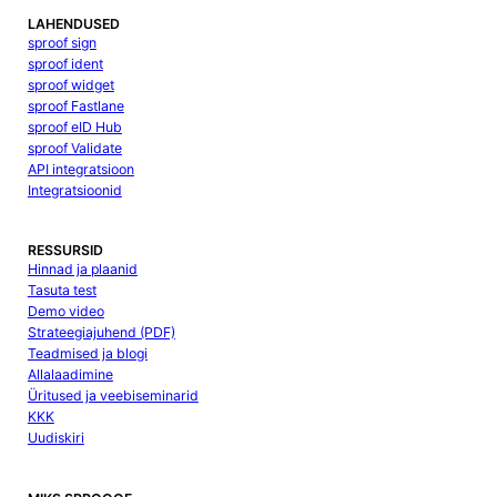
LAHENDUSED
sproof sign
sproof ident
sproof widget
sproof Fastlane
sproof eID Hub
sproof Validate
API integratsioon
Integratsioonid
RESSURSID
Hinnad ja plaanid
Tasuta test
Demo video
Strateegiajuhend (PDF)
Teadmised ja blogi
Allalaadimine
Üritused ja veebiseminarid
KKK
Uudiskiri