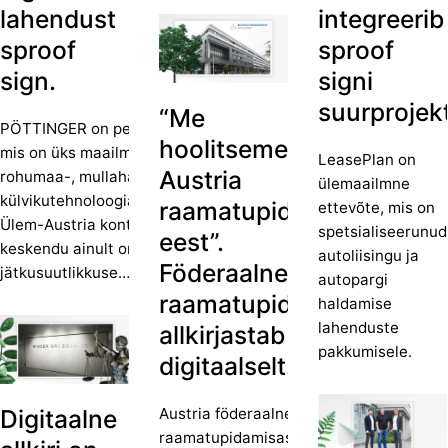
lahendust
integreerib
sproof
sproof
sign.
signi
suurprojekt
“Me
PÖTTINGER on pereettevõte,
hoolitseme
mis on üks maailma juhtivaid
LeasePlan on
Austria
rohumaa-, mullaharimis- ja
ülemaailmne
külvikutehnoloogiaspetsialiste.
raamatupidamise
ettevõte, mis on
Ülem-Austria kontsern ei
spetsialiseerunud
eest”.
keskendu ainult oma toodete
autoliisingu ja
Föderaalne
jätkusuutlikkuse…
autopargi
raamatupidamisamet
haldamise
lahenduste
allkirjastab
pakkumisele.
digitaalselt.
Digitaalne
Austria föderaalne
raamatupidamisasutus