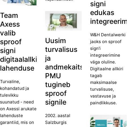
signi
edukas
Team
integreeri
Axess
valib
W&H Dentalwerki
Uusim
sproof
jaoks on sproof
turvalisus
sign'i
signi
integreerimine
ja
digitaalallkirja
väga oluline.
andmekaitse:
lahenduse
Digitaalne allkiri
PMU
tagab
Turvaline,
maksimaalse
tugineb
kohandatud ja
turvalisuse,
sproof
tulevikku
vastavuse ja
signile
suunatud - need
paindlikkuse.
on Axessi arukate
lahenduste
2002. aastal
garantiid, mis on
Salzburgis