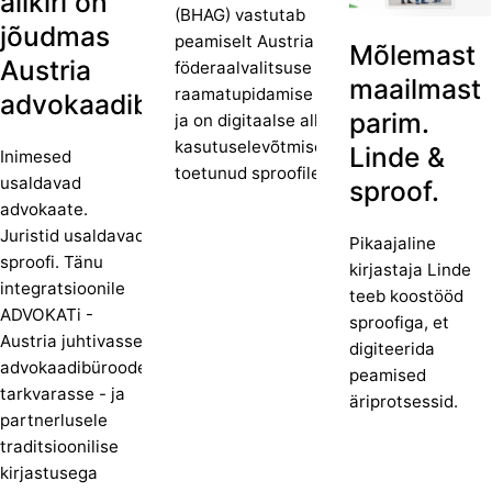
allkiri on
(BHAG) vastutab
jõudmas
peamiselt Austria
Mõlemast
Austria
föderaalvalitsuse
maailmast
raamatupidamise eest
advokaadibüroodesse.
parim.
ja on digitaalse allkirja
kasutuselevõtmisel
Linde &
Inimesed
toetunud sproofile.
usaldavad
sproof.
advokaate.
Juristid usaldavad
Pikaajaline
sproofi. Tänu
kirjastaja Linde
integratsioonile
teeb koostööd
ADVOKATi -
sproofiga, et
Austria juhtivasse
digiteerida
advokaadibüroode
peamised
tarkvarasse - ja
äriprotsessid.
partnerlusele
traditsioonilise
kirjastusega