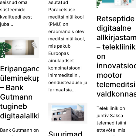
seisnud oma
asutatud
süsteemide
Paracelsuse
kvaliteedi eest
meditsiiniülikool
Retseptide
juba…
(PMU) on
digitaalne
eraomandis olev
allkirjasta
meditsiiniülikool,
– telekliinik
mis pakub
Euroopas
on
ainulaadset
innovatsio
Eripangandus
kombinatsiooni
mootor
inimmeditsiini,
üleminekuperioodil
õendusteaduse ja
telemeditsi
– Bank
farmaatsia…
valdkonna
Gutmann
tugineb
Telekliinik on
digitaalallkirjadele
juhtiv Saksa
telemeditsiini
Bank Gutmann on turuliider
ettevõte, mis
Suurimad