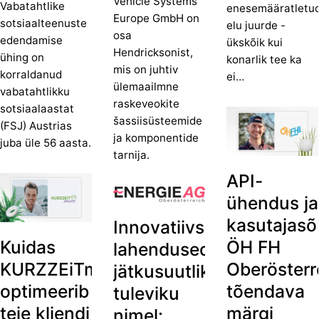
Vehicle Systems
Vabatahtlike
enesemääratletu
Europe GmbH on
sotsiaalteenuste
elu juurde -
osa
edendamise
ükskõik kui
Hendricksonist,
ühing on
konarlik tee ka
mis on juhtiv
korraldanud
ei…
ülemaailmne
vabatahtlikku
raskeveokite
sotsiaalaastat
šassiisüsteemide
(FSJ) Austrias
ja komponentide
juba üle 56 aasta.
tarnija.
API-
ühendus ja
kasutajasõ
Innovatiivsed
Kuidas
ÖH FH
lahendused
KURZZEiTmiete
Oberösterr
jätkusuutliku
optimeerib
tõendava
tuleviku
teie kliendi
märgi
nimel: