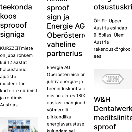
teekonda
otsustuskri
sproof
koos
sign ja
ÖH FH Upper
sprooof
Energie AG
Austria esindab
signiga
Oberösterreich
üliõpilasi Ülem-
Austria
vaheline
KURZZEiTmiete
rakenduskõrgkool
partnerlus
on juba rohkem
ees.
kui 12 aastat
Energie AG
hõlbustanud
Oberösterreich on
ajutiste
juhtiv energia- ja
möbleeritud
teeninduskontsern,
korterite üürimist
mis on alates 1892.
ja rentimist
W&H
aastast mänginud
Austrias.
Dentalwerk
võtmerolli
meditsiinit
piirkondliku
energiavarustuse
sproof
kujundamisel.