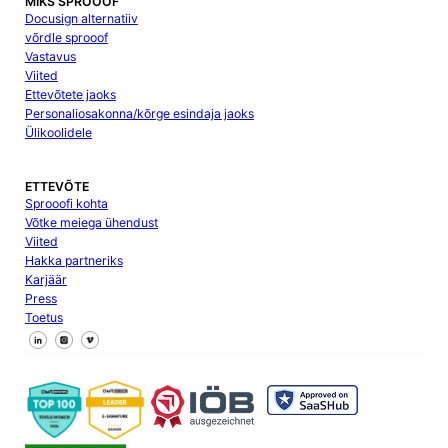
MIKS SPROOOF
Docusign alternatiiv
võrdle sprooof
Vastavus
Viited
Ettevõtete jaoks
Personaliosakonna/kõrge esindaja jaoks
Ülikoolidele
ETTEVÕTE
Sprooofi kohta
Võtke meiega ühendust
Viited
Hakka partneriks
Karjäär
Press
Toetus
Jälgi meid Facebookis
Jälgi meid X
Jälgi meid LinkedInis