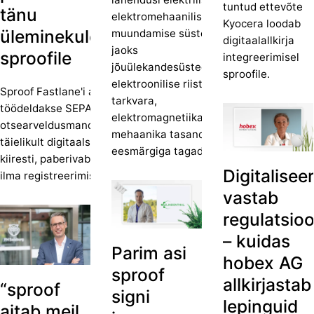
tuntud ettevõte
tänu
elektromehaaniliste jõu
Kyocera loodab
üleminekule
muundamise süsteemide
digitaalallkirja
jaoks
sproofile
integreerimisel
jõuülekandesüsteemides
sproofile.
elektroonilise riistvara,
Sproof Fastlane'i abil
tarkvara,
töödeldakse SEPA
elektromagnetiika ja
otsearveldusmandaate
mehaanika tasandil,
täielikult digitaalselt -
eesmärgiga tagada…
kiiresti, paberivabalt ja
Digitalisee
ilma registreerimiseta.
vastab
regulatsioo
– kuidas
Parim asi
hobex AG
sproof
allkirjastab
“sproof
signi
lepinguid
aitab meil