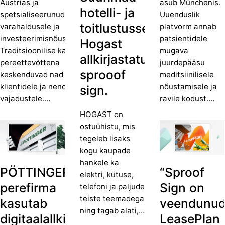
Austrias ja
asub Münchenis.
hotelli- ja
spetsialiseerunud
Uuenduslik
toitlustussektoris:
varahaldusele ja
platvorm annab
investeerimisnõustamisele.
patsientidele
Hogast
Traditsioonilise kaasaegse
mugava
allkirjastatud
pereettevõttena
juurdepääsu
sprooof
keskenduvad nad alati
meditsiinilisele
klientidele ja nende
nõustamisele ja
sign.
vajadustele.…
ravile kodust.…
HOGAST on
ostuühistu, mis
tegeleb lisaks
kogu kaupade
hankele ka
PÖTTINGERI
“Sproof
elektri, kütuse,
perefirma
Sign on
telefoni ja paljude
teiste teemadega
kasutab
veendunud
ning tagab alati,…
digitaalallkirja
LeasePlan