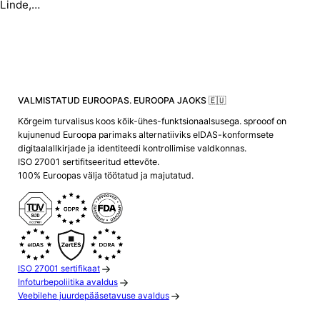
Linde,…
VALMISTATUD EUROOPAS. EUROOPA JAOKS 🇪🇺
Kõrgeim turvalisus koos kõik-ühes-funktsionaalsusega. sprooof on
kujunenud Euroopa parimaks alternatiiviks eIDAS-konformsete
digitaalallkirjade ja identiteedi kontrollimise valdkonnas.
ISO 27001 sertifitseeritud ettevõte.
100% Euroopas välja töötatud ja majutatud.
ISO 27001 sertifikaat
Infoturbepoliitika avaldus
Veebilehe juurdepääsetavuse avaldus