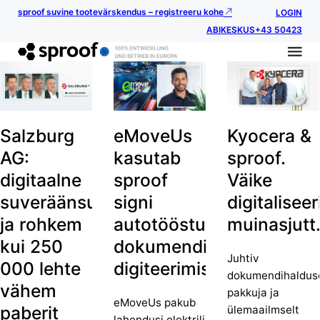
sproof suvine tootevärskendus – registreeru kohe
LOGIN
ABIKESKUS
+43 50423
Salzburg
eMoveUs
Kyocera &
AG:
kasutab
sproof.
digitaalne
sproof
Väike
suveräänsus
signi
digitalisee
ja rohkem
autotööstuse
muinasjutt
kui 250
dokumendiprotsesside
Juhtiv
000 lehte
digiteerimiseks
dokumendihaldus
vähem
pakkuja ja
eMoveUs pakub
paberit
ülemaailmselt
lahendusi elektriliste ja