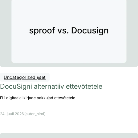
Uncategorized @et
DocuSigni alternatiiv ettevõtetele
ELi digitaalallkirjade pakkujad ettevõtetele
24. juuli 2026
{autor_nimi}