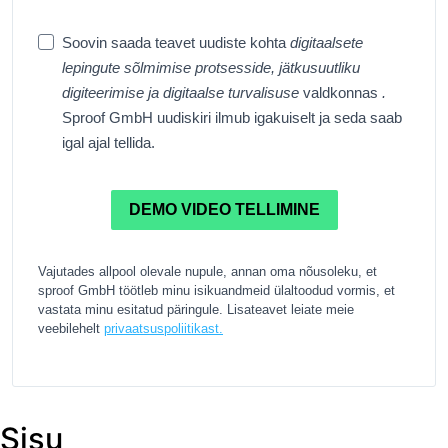
Soovin saada teavet uudiste kohta
digitaalsete
lepingute sõlmimise protsesside,
jätkusuutliku
digiteerimise ja
digitaalse turvalisuse
valdkonnas
.
Sproof GmbH uudiskiri ilmub igakuiselt ja seda saab
igal ajal tellida.
DEMO VIDEO TELLIMINE
Vajutades allpool olevale nupule, annan oma nõusoleku, et
sproof GmbH töötleb minu isikuandmeid ülaltoodud vormis, et
vastata minu esitatud päringule. Lisateavet leiate meie
veebilehelt
privaatsuspoliitikast.
Sisu