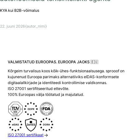
KYA kui B2B-võimalus
22. juuni 2026
{autor_nimi}
VALMISTATUD EUROOPAS. EUROOPA JAOKS 🇪🇺
Kõrgeim turvalisus koos kõik-ühes-funktsionaalsusega. sprooof on
kujunenud Euroopa parimaks alternatiiviks eIDAS-konformsete
digitaalallkirjade ja identiteedi kontrollimise valdkonnas.
ISO 27001 sertifitseeritud ettevõte.
100% Euroopas välja töötatud ja majutatud.
ISO 27001 sertifikaat