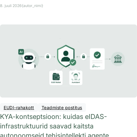
8. juuli 2026
{autor_nimi}
EUDI-rahakott
Teadmiste postitus
KYA-kontseptsioon: kuidas eIDAS-
infrastruktuurid saavad kaitsta
autonoomseid tehisintellekti agente