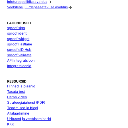
Infoturbepoliitika avaldus
Veebilehe juurdepääsetavuse avaldus
LAHENDUSED
sproof sign
sproof ident
sproof widget
sproof Fastlane
sproof eID Hub
sproof Validate
API integratsioon
Integratsioonid
RESSURSID
Hinnad ja plaanid
Tasuta test
Demo video
Strateegiajuhend (PDF)
Teadmised ja blogi
Allalaadimine
Üritused ja veebiseminarid
KKK