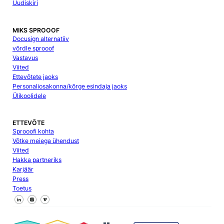
Uudiskiri
MIKS SPROOOF
Docusign alternatiiv
võrdle sprooof
Vastavus
Viited
Ettevõtete jaoks
Personaliosakonna/kõrge esindaja jaoks
Ülikoolidele
ETTEVÕTE
Sprooofi kohta
Võtke meiega ühendust
Viited
Hakka partneriks
Karjäär
Press
Toetus
Jälgi meid Facebookis
Jälgi meid X
Jälgi meid LinkedInis