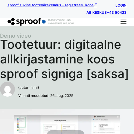
sproof suvine tootevärskendus – registreeru kohe
LOGIN
ABIKESKUS
+43 50423
Demo video
Tootetuur: digitaalne
allkirjastamine koos
sproof signiga [saksa]
{autor_nimi}
Viimati muudetud: 26. aug. 2025