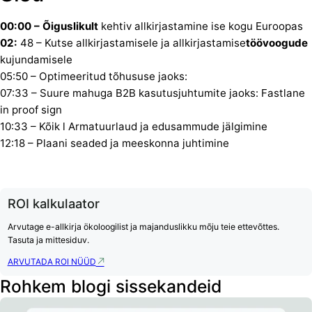
00:00 – Õiguslikult
kehtiv allkirjastamine ise kogu Euroopas
02:
48 – Kutse allkirjastamisele ja allkirjastamise
töövoogude
kujundamisele
05:50 – Optimeeritud tõhususe jaoks:
07:33 – Suure mahuga B2B kasutusjuhtumite jaoks: Fastlane
in proof sign
10:33 – Kõik l Armatuurlaud ja edusammude jälgimine
12:18 – Plaani seaded ja meeskonna juhtimine
ROI kalkulaator
Arvutage e-allkirja ökoloogilist ja majanduslikku mõju teie ettevõttes.
Tasuta ja mittesiduv.
ARVUTADA ROI NÜÜD
Rohkem blogi sissekandeid