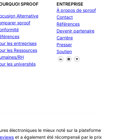
OURQUOI SPROOF
ENTREPRISE
À propos de sproof
ocusign Alternative
Contact
omparer sproof
Références
onformité
Devenir partenaire
éférences
Carrière
our les entreprises
Presser
our les Ressources
Soutien
umaines/RH
Suivez-nous sur Facebook
Suivez-nous sur X
Suivez-nous sur LinkedIn
our les universités
tures électroniques le mieux noté sur la plateforme
eviews
et a également été récompensé par le prix