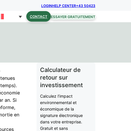
LOGIN
HELP CENTER
+43 50423
CONTACT
ESSAYER GRATUITEMENT
Calculateur de
e
retour sur
btenues
investissement
 temps).
 économie
Calculez l’impact
r an. Si
environnemental et
teforme,
économique de la
mortie en
signature électronique
dans votre entreprise.
Gratuit et sans
sources