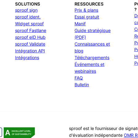
SOLUTIONS
RESSOURCES
P
?
sproof sign
Prix & plans
D
sproof ident.
Essai gratuit
c
Widget sproof
Manif
C
sproof Fastlane
Guide stratégique
R
sproof eID Hub
(PDF)
P
sproof Validate
Connaissances et
P
Intégration API
blog
H
Intégrations
Téléchargements
P
Événements et
webinaires
FAQ
Bulletin
sproof est le fournisseur de signa
d'évaluation indépendante
OMR R