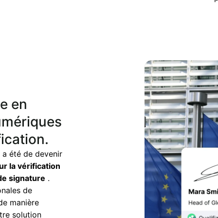
e en
umériques
fication.
 a été de devenir
 la vérification
de signature
.
onales de
 de manière
tre solution