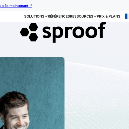
us dès maintenant
SOLUTIONS
RÉFÉRENCES
RESSOURCES
PRIX & PLANS
Confiance, sé
Fondée en 2019 par
Dr
Knirsch et Erich Höpo
principaux fournisseur
signature et d’identifi
entreprises, les univers
du monde entier. Les
f