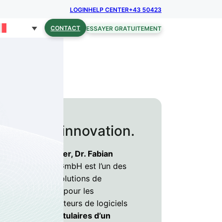
LOGIN
HELP CENTER
+43 50423
CONTACT
ESSAYER GRATUITEMENT
curité et innovation.
. Clemens Brunner, Dr. Fabian
ldseder,
sproof GmbH est l’un des
s européens de solutions de
cation numériques pour les
ités et les intégrateurs de logiciels
ondateurs sont titulaires d’un