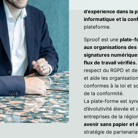
doctorat en sécurité 
d’expérience dans la p
informatique et la co
plateforme.
Sproof est une
plate-f
aux organisations des 
signatures numériques, 
flux de travail vérifiés.
respect du RGPD et de 
et aide les organisatio
conformes à la loi et s
de la conformité.
La plate-forme est syno
d’évolutivité élevée et 
entreprises de la régi
avenir sans papier et
stratégie de partenariat