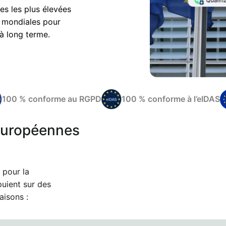
s les plus élevées
é mondiales pour
à long terme.
100 % conforme au RGPD
100 % conforme à l’eIDAS
 européennes
 pour la
puient sur des
raisons :