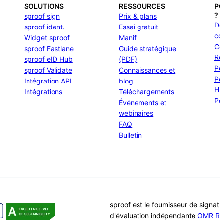
SOLUTIONS
RESSOURCES
P
?
sproof sign
Prix & plans
D
sproof ident.
Essai gratuit
c
Widget sproof
Manif
C
sproof Fastlane
Guide stratégique
R
sproof eID Hub
(PDF)
P
sproof Validate
Connaissances et
P
Intégration API
blog
H
Intégrations
Téléchargements
P
Événements et
webinaires
FAQ
Bulletin
sproof est le fournisseur de signa
d'évaluation indépendante
OMR R