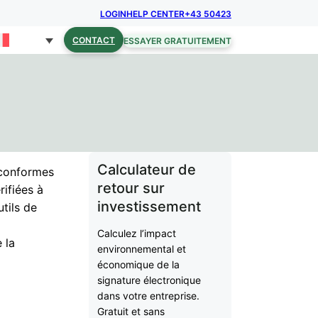
LOGIN
HELP CENTER
+43 50423
CONTACT
ESSAYER GRATUITEMENT
Calculateur de
 conformes
retour sur
ifiées à
investissement
tils de
Calculez l’impact
e la
environnemental et
économique de la
signature électronique
dans votre entreprise.
Gratuit et sans