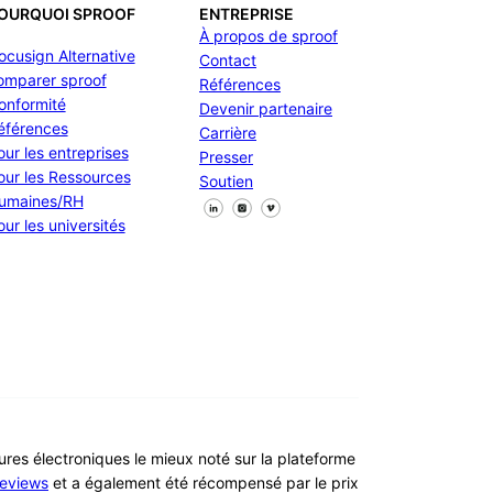
OURQUOI SPROOF
ENTREPRISE
À propos de sproof
ocusign Alternative
Contact
omparer sproof
Références
onformité
Devenir partenaire
éférences
Carrière
our les entreprises
Presser
our les Ressources
Soutien
umaines/RH
Suivez-nous sur Facebook
Suivez-nous sur X
Suivez-nous sur LinkedIn
our les universités
tures électroniques le mieux noté sur la plateforme
eviews
et a également été récompensé par le prix