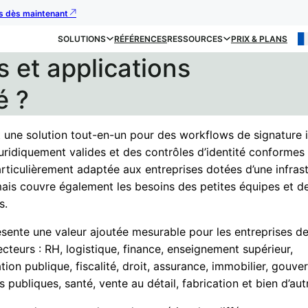
us dès maintenant
SOLUTIONS
RÉFÉRENCES
RESSOURCES
PRIX & PLANS
s et applications
é ?
t une solution tout-en-un pour des workflows de signature i
uridiquement valides et des contrôles d’identité conformes
articulièrement adaptée aux entreprises dotées d’une infras
mais couvre également les besoins des petites équipes et d
s.
ésente une valeur ajoutée mesurable pour les entreprises d
ecteurs : RH, logistique, finance, enseignement supérieur,
tion publique, fiscalité, droit, assurance, immobilier, gouv
s publiques, santé, vente au détail, fabrication et bien d’aut