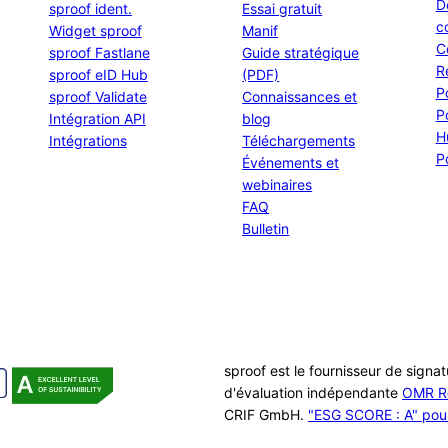
D
sproof ident.
Essai gratuit
c
Widget sproof
Manif
C
sproof Fastlane
Guide stratégique
R
sproof eID Hub
(PDF)
P
sproof Validate
Connaissances et
P
Intégration API
blog
H
Intégrations
Téléchargements
P
Événements et
webinaires
FAQ
Bulletin
sproof est le fournisseur de signa
d'évaluation indépendante
OMR R
CRIF GmbH.
"ESG SCORE : A" pour 