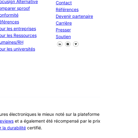
ocusign Alternative
Contact
omparer sproof
Références
onformité
Devenir partenaire
éférences
Carrière
our les entreprises
Presser
our les Ressources
Soutien
umaines/RH
Suivez-nous sur Facebook
Suivez-nous sur X
Suivez-nous sur LinkedIn
our les universités
tures électroniques le mieux noté sur la plateforme
eviews
et a également été récompensé par le prix
la durabilité
certifié.