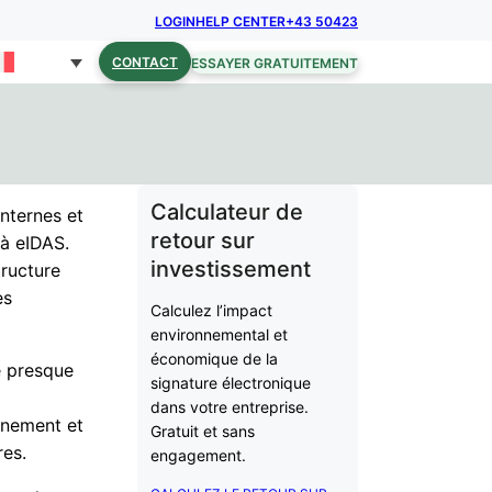
LOGIN
HELP CENTER
+43 50423
CONTACT
ESSAYER GRATUITEMENT
Calculateur de
nternes et
retour sur
 à eIDAS.
investissement
tructure
es
Calculez l’impact
environnemental et
économique de la
e presque
signature électronique
dans votre entreprise.
ernement et
Gratuit et sans
res.
engagement.