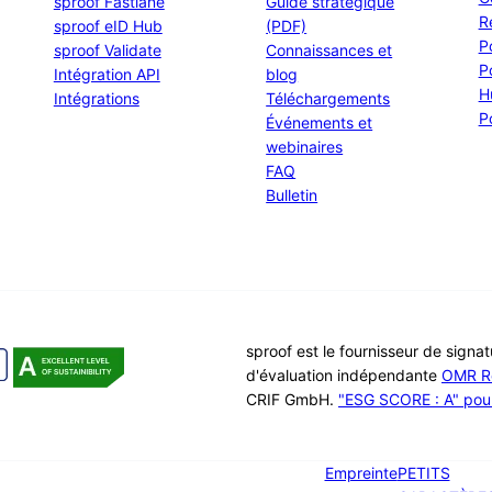
sproof Fastlane
Guide stratégique
R
sproof eID Hub
(PDF)
P
sproof Validate
Connaissances et
P
Intégration API
blog
H
Intégrations
Téléchargements
P
Événements et
webinaires
FAQ
Bulletin
sproof est le fournisseur de signa
d'évaluation indépendante
OMR R
CRIF GmbH.
"ESG SCORE : A" pour 
Empreinte
PETITS