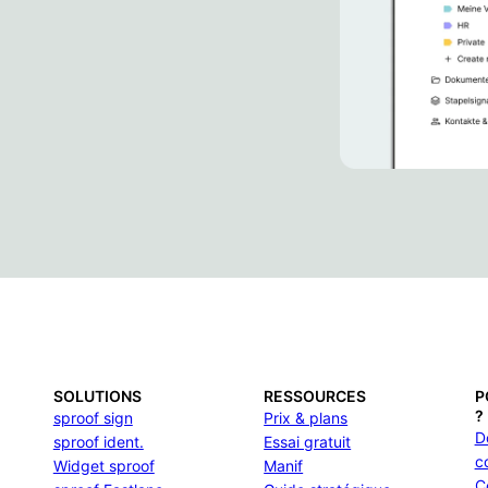
SOLUTIONS
RESSOURCES
P
?
sproof sign
Prix & plans
D
sproof ident.
Essai gratuit
c
Widget sproof
Manif
C