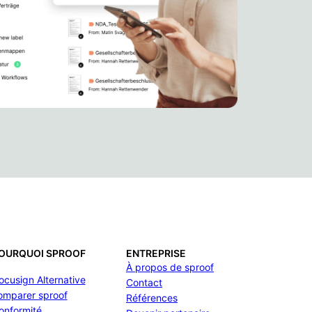
OURQUOI SPROOF
ENTREPRISE
À propos de sproof
ocusign Alternative
Contact
omparer sproof
Références
onformité