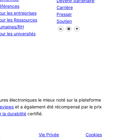
Devenir partenaire
éférences
Carrière
our les entreprises
Presser
our les Ressources
Soutien
umaines/RH
Suivez-nous sur Facebook
Suivez-nous sur X
Suivez-nous sur LinkedIn
our les universités
tures électroniques le mieux noté sur la plateforme
eviews
et a également été récompensé par le prix
la durabilité
certifié.
Vie Privée
Cookies