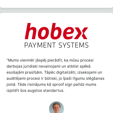
"Mums vienmēr jāspēj pierādīt, ka mūsu procesi
darbojas juridiski nevainojami un atbilst spēkā
esošajām prasībām. Tāpēc digitalizēti, izsekojami un
auditējami procesi ir būtiski, jo īpaši līgumu slēgšanas
jomā. Tāds risinājums kā sproof sign palīdz mums
izpildīt šos augstos standartus.