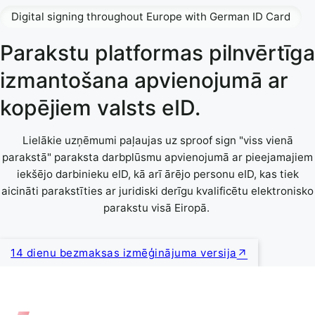
Digital signing throughout Europe with German ID Card
Parakstu platformas pilnvērtīga
izmantošana apvienojumā ar
kopējiem valsts eID.
Lielākie uzņēmumi paļaujas uz sproof sign "viss vienā
parakstā" paraksta darbplūsmu apvienojumā ar pieejamajiem
iekšējo darbinieku eID, kā arī ārējo personu eID, kas tiek
aicināti parakstīties ar juridiski derīgu kvalificētu elektronisko
parakstu visā Eiropā.
14 dienu bezmaksas izmēģinājuma versija