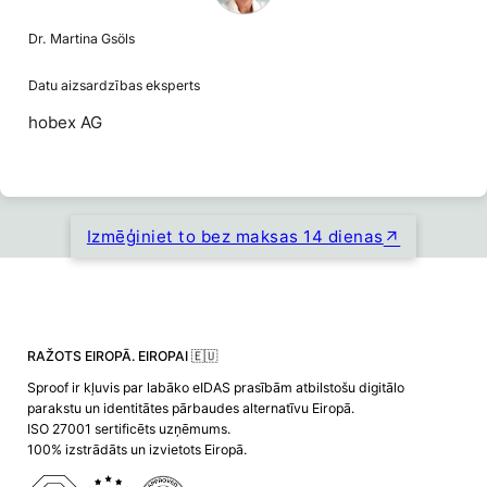
Dr. Martina Gsöls
Datu aizsardzības eksperts
hobex AG
Izmēģiniet to bez maksas 14 dienas
RAŽOTS EIROPĀ. EIROPAI 🇪🇺
Sproof ir kļuvis par labāko eIDAS prasībām atbilstošu digitālo
parakstu un identitātes pārbaudes alternatīvu Eiropā.
ISO 27001 sertificēts uzņēmums.
100% izstrādāts un izvietots Eiropā.