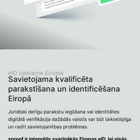
eID saskarne Eiropai
Savietojama kvalificēta
parakstīšana un identificēšana
Eiropā
Juridiski derīgu parakstu iegūšana vai identitātes
digitālā verifikācija dažādās valstīs var būt laikietilpīga
un radīt savietojamības problēmas.
sproof ir integrējis svarīgākās Eiropas eID, lai visās