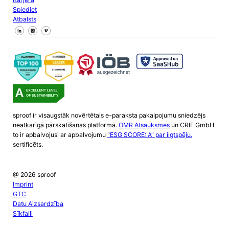
Spiediet
Atbalsts
Sekojiet mums Facebook
Sekojiet mums X
Sekojiet mums LinkedIn
sproof ir visaugstāk novērtētais e-paraksta pakalpojumu sniedzējs
neatkarīgā pārskatīšanas platformā.
OMR Atsauksmes
un CRIF GmbH
to ir apbalvojusi ar apbalvojumu
"ESG SCORE: A" par ilgtspēju.
sertificēts.
@ 2026 sproof
Imprint
GTC
Datu Aizsardzība
Sīkfaili