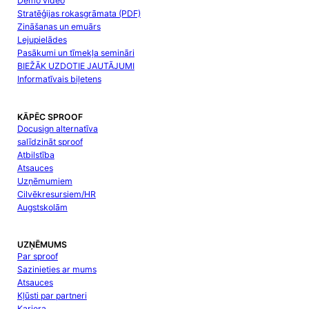
Demo video
Stratēģijas rokasgrāmata (PDF)
Zināšanas un emuārs
Lejupielādes
Pasākumi un tīmekļa semināri
BIEŽĀK UZDOTIE JAUTĀJUMI
Informatīvais biļetens
KĀPĒC SPROOF
Docusign alternatīva
salīdzināt sproof
Atbilstība
Atsauces
Uzņēmumiem
Cilvēkresursiem/HR
Augstskolām
UZŅĒMUMS
Par sproof
Sazinieties ar mums
Atsauces
Kļūsti par partneri
Karjera