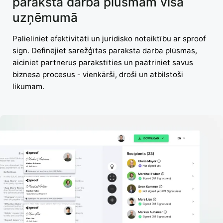
paraksta darba plūsmām visā
uzņēmumā
Palieliniet efektivitāti un juridisko noteiktību ar sproof
sign. Definējiet sarežģītas paraksta darba plūsmas,
aiciniet partnerus parakstīties un paātriniet savus
biznesa procesus - vienkārši, droši un atbilstoši
likumam.