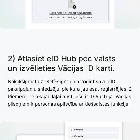
2) Atlasiet eID Hub pēc valsts
un izvēlieties Vācijas ID karti.
Noklikšķiniet uz "Self-sign" un atrodiet savu eID
pakalpojumu sniedzēju, pie kura jau esat reģistrējies. 2
Piemēri: Lielākajai daļai austriešu ir ID Austrija. Vācijas
pilsoņiem ir personas apliecība ar tiešsaistes funkciju.