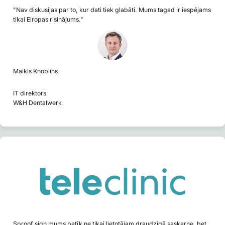
"Nav diskusijas par to, kur dati tiek glabāti. Mums tagad ir iespējams
tikai Eiropas risinājums."
Maikls Knoblihs
IT direktors
W&H Dentalwerk
Sproof sign mums patīk ne tikai lietotājam draudzīgā saskarne, bet