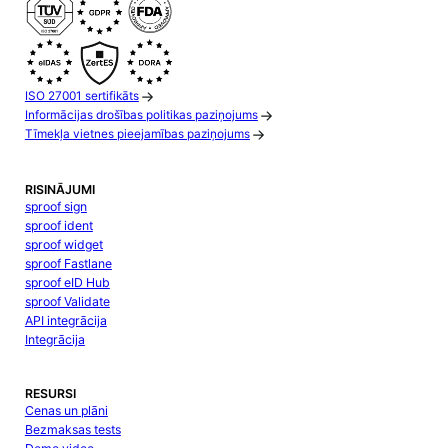
ISO 27001 sertifikāts
Informācijas drošības politikas paziņojums
Tīmekļa vietnes pieejamības paziņojums
RISINĀJUMI
sproof sign
sproof ident
sproof widget
sproof Fastlane
sproof eID Hub
sproof Validate
API integrācija
Integrācija
RESURSI
Cenas un plāni
Bezmaksas tests