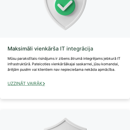
Maksimāli vienkārša IT integrācija
Mūsu parakstītais risinājums ir zibens ātrumā integrējams jebkurā IT
infrastruktūrā. Pateicoties vienkāršākajai saskarnei, jūsu komandai,
ārējām pusēm vai klientiem nav nepieciešama nekāda apmācība.
UZZINĀT VAIRĀK