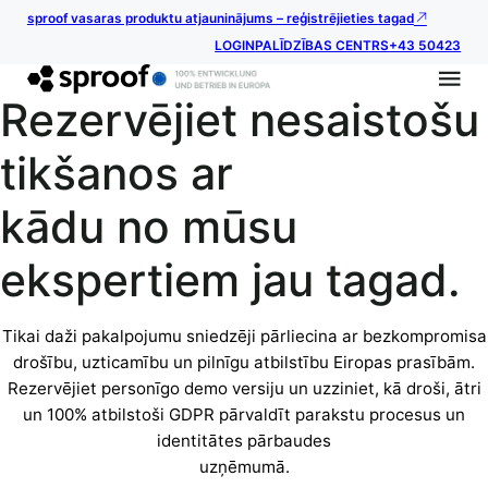
sproof vasaras produktu atjauninājums – reģistrējieties tagad
LOGIN
PALĪDZĪBAS CENTRS
+43 50423
Rezervējiet nesaistošu
tikšanos ar
kādu no mūsu
ekspertiem jau tagad.
Tikai daži pakalpojumu sniedzēji pārliecina ar bezkompromisa
drošību, uzticamību un pilnīgu atbilstību Eiropas prasībām.
Rezervējiet personīgo demo versiju un uzziniet, kā droši, ātri
un 100% atbilstoši GDPR pārvaldīt parakstu procesus un
identitātes pārbaudes
uzņēmumā.