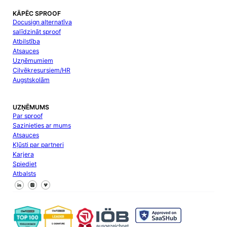
KĀPĒC SPROOF
Docusign alternatīva
salīdzināt sproof
Atbilstība
Atsauces
Uzņēmumiem
Cilvēkresursiem/HR
Augstskolām
UZŅĒMUMS
Par sproof
Sazinieties ar mums
Atsauces
Kļūsti par partneri
Karjera
Spiediet
Atbalsts
Sekojiet mums Facebook
Sekojiet mums X
Sekojiet mums LinkedIn