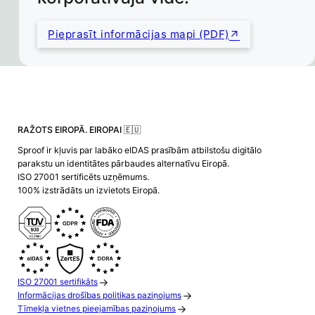
Pieprasīt informācijas mapi (PDF)
RAŽOTS EIROPĀ. EIROPAI 🇪🇺
Sproof ir kļuvis par labāko eIDAS prasībām atbilstošu digitālo
parakstu un identitātes pārbaudes alternatīvu Eiropā.
ISO 27001 sertificēts uzņēmums.
100% izstrādāts un izvietots Eiropā.
ISO 27001 sertifikāts
Informācijas drošības politikas paziņojums
Tīmekļa vietnes pieejamības paziņojums