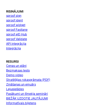
RISINĀJUMI
sproof sign
sproof ident
sproof widget
sproof Fastlane
sproof eID Hub
sproof Validate
API integrācija
Integrācija
RESURSI
Cenas un plāni
Bezmaksas tests
Demo video
Stratēģijas rokasgrāmata (PDF)
Zināšanas un emuārs
Lejupielādes
Pasākumi un tīmekļa semināri
BIEŽĀK UZDOTIE JAUTĀJUMI
Informatīvais biļetens