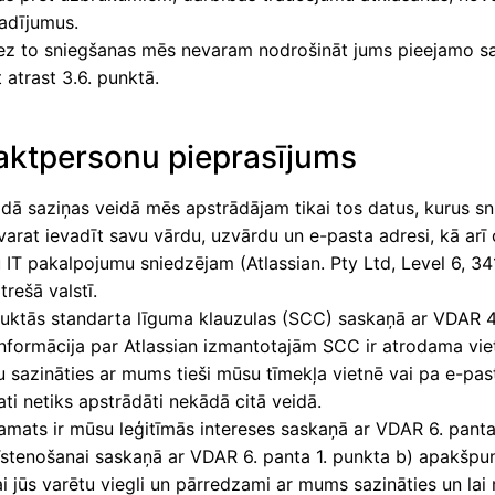
gadījumus.
ez to sniegšanas mēs nevaram nodrošināt jums pieejamo sa
 atrast 3.6. punktā.
aktpersonu pieprasījums
ādā saziņas veidā mēs apstrādājam tikai tos datus, kurus s
rat ievadīt savu vārdu, uzvārdu un e-pasta adresi, kā arī 
u IT pakalpojumu sniedzējam (Atlassian. Pty Ltd, Level 6, 3
rešā valstī.
sauktās standarta līguma klauzulas (SCC) saskaņā ar VDAR 4
informācija par Atlassian izmantotajām SCC ir atrodama v
u sazināties ar mums tieši mūsu tīmekļa vietnē vai pa e-pa
ati netiks apstrādāti nekādā citā veidā.
amats ir mūsu leģitīmās intereses saskaņā ar VDAR 6. pant
stenošanai saskaņā ar VDAR 6. panta 1. punkta b) apakšpunk
ai jūs varētu viegli un pārredzami ar mums sazināties un lai