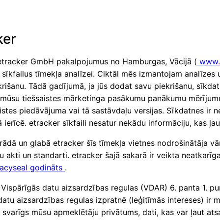
ker
o etracker GmbH pakalpojumus no Hamburgas, Vācijā (
www.
kfailus tīmekļa analīzei. Ciktāl mēs izmantojam analīzes u
šanu. Tādā gadījumā, ja jūs dodat savu piekrišanu, sīkdatne
i, mūsu tiešsaistes mārketinga pasākumu panākumu mērījum
es piedāvājuma vai tā sastāvdaļu versijas. Sīkdatnes ir neli
erīcē. etracker sīkfaili nesatur nekādu informāciju, kas ļauj 
rādā un glabā etracker šīs tīmekļa vietnes nodrošinātāja vār
 akti un standarti. etracker šajā sakarā ir veikta neatkarīga 
vacyseal godināts
.
 Vispārīgās datu aizsardzības regulas (VDAR) 6. panta 1. pu
atu aizsardzības regulas izpratnē (leģitīmās intereses) ir
r svarīgs mūsu apmeklētāju privātums, dati, kas var ļaut at