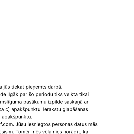
a jūs tiekat pieņemts darbā.
ilgāk par šo periodu tiks veikta tikai
 pirmslīguma pasākumu izpilde saskaņā ar
kta c) apakšpunktu. Ierakstu glabāšanas
) apakšpunktu.
oof.com. Jūsu iesniegtos personas datus mēs
ēsīsim. Tomēr mēs vēlamies norādīt, ka