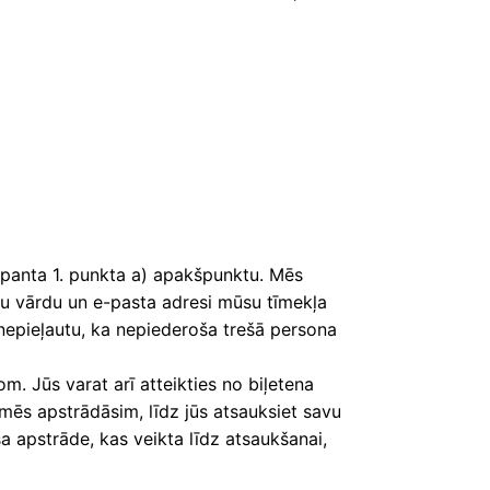
. panta 1. punkta a) apakšpunktu. Mēs
vu vārdu un e-pasta adresi mūsu tīmekļa
i nepieļautu, ka nepiederoša trešā persona
. Jūs varat arī atteikties no biļetena
 mēs apstrādāsim, līdz jūs atsauksiet savu
 apstrāde, kas veikta līdz atsaukšanai,