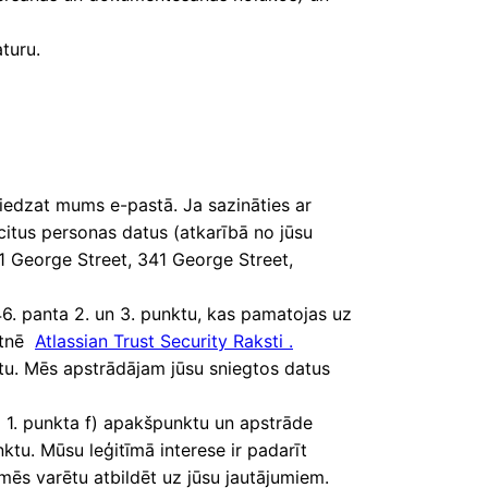
turu.
niedzat mums e-pastā. Ja sazināties ar
citus personas datus (atkarībā no jūsu
41 George Street, 341 George Street,
6. panta 2. un 3. punktu, kas pamatojas uz
ietnē
Atlassian Trust Security Raksti .
stu. Mēs apstrādājam jūsu sniegtos datus
a 1. punkta f) apakšpunktu un apstrāde
tu. Mūsu leģitīmā interese ir padarīt
 mēs varētu atbildēt uz jūsu jautājumiem.