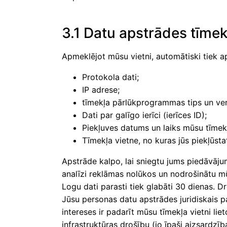
3.1 Datu apstrādes tīme
Apmeklējot mūsu vietni, automātiski tiek ap
Protokola dati;
IP adrese;
tīmekļa pārlūkprogrammas tips un ver
Dati par galīgo ierīci (ierīces ID);
Piekļuves datums un laiks mūsu tīmek
Tīmekļa vietne, no kuras jūs piekļūsta
Apstrāde kalpo, lai sniegtu jums piedāvāju
analīzi reklāmas nolūkos un nodrošinātu m
Logu dati parasti tiek glabāti 30 dienas. D
Jūsu personas datu apstrādes juridiskais p
intereses ir padarīt mūsu tīmekļa vietni li
infrastruktūras drošību (jo īpaši aizsard