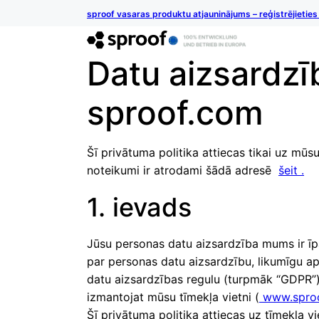
sproof vasaras produktu atjauninājums – reģistrējietie
Datu aizsardzī
sproof.com
Šī privātuma politika attiecas tikai uz mū
noteikumi ir atrodami šādā adresē
šeit .
1. ievads
Jūsu personas datu aizsardzība mums ir īp
par personas datu aizsardzību, likumīgu aps
datu aizsardzības regulu (turpmāk “GDPR”)
izmantojat mūsu tīmekļa vietni (
www.spro
Šī privātuma politika attiecas uz tīmekļa v