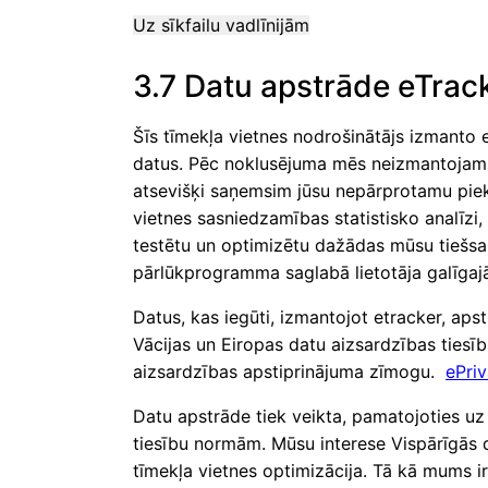
Uz sīkfailu vadlīnijām
3.7 Datu apstrāde eTrac
Šīs tīmekļa vietnes nodrošinātājs izmant
datus. Pēc noklusējuma mēs neizmantojam sī
atsevišķi saņemsim jūsu nepārprotamu piekri
vietnes sasniedzamības statistisko analīz
testētu un optimizētu dažādas mūsu tiešsaist
pārlūkprogramma saglabā lietotāja galīgajā i
Datus, kas iegūti, izmantojot etracker, apst
Vācijas un Eiropas datu aizsardzības tiesību
aizsardzības apstiprinājuma zīmogu.
ePri
Datu apstrāde tiek veikta, pamatojoties uz
tiesību normām. Mūsu interese Vispārīgās d
tīmekļa vietnes optimizācija. Tā kā mums i