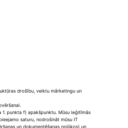
ruktūras drošību, veiktu mārketingu un
ovēršanai.
 1. punkta f) apakšpunktu. Mūsu leģitīmās
 pieejamo saturu, nodrošināt mūsu IT
ovēršanas un dokumentēšanas nolūkos) un