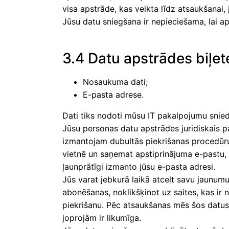
visa apstrāde, kas veikta līdz atsaukšanai, 
Jūsu datu sniegšana ir nepieciešama, lai a
3.4 Datu apstrādes biļe
Nosaukuma dati;
E-pasta adrese.
Dati tiks nodoti mūsu IT pakalpojumu snie
Jūsu personas datu apstrādes juridiskais p
izmantojam dubultās piekrišanas procedūru
vietnē un saņemat apstiprinājuma e-pastu, la
ļaunprātīgi izmanto jūsu e-pasta adresi.
Jūs varat jebkurā laikā atcelt savu jaunum
abonēšanas, noklikšķinot uz saites, kas ir
piekrišanu. Pēc atsaukšanas mēs šos datus
joprojām ir likumīga.