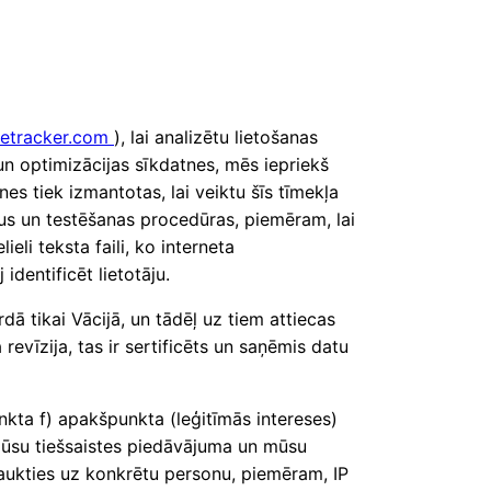
etracker.com
), lai analizētu lietošanas
n optimizācijas sīkdatnes, mēs iepriekš
s tiek izmantotas, lai veiktu šīs tīmekļa
us un testēšanas procedūras, piemēram, lai
eli teksta faili, ko interneta
identificēt lietotāju.
dā tikai Vācijā, un tādēļ uz tiem attiecas
revīzija, tas ir sertificēts un saņēmis datu
nkta f) apakšpunkta (leģitīmās intereses)
 mūsu tiešsaistes piedāvājuma un mūsu
saukties uz konkrētu personu, piemēram, IP