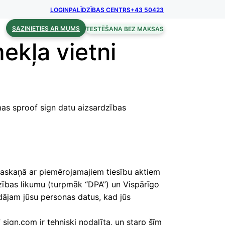
LOGIN
PALĪDZĪBAS CENTRS
+43 50423
SAZINIETIES AR MUMS
TESTĒŠANA BEZ MAKSAS
ekļa vietni
mas sproof sign datu aizsardzības
saskaņā ar piemērojamajiem tiesību aktiem
dzības likumu (turpmāk “DPA”) un Vispārīgo
dājam jūsu personas datus, kad jūs
ign.com ir tehniski nodalīta, un starp šīm