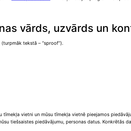
onas vārds, uzvārds un kon
 (turpmāk tekstā – “sproof”).
u tīmekļa vietni un mūsu tīmekļa vietnē pieejamos piedāv
o mūsu tiešsaistes piedāvājumu, personas datus. Konkrētās d