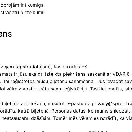
joprojām ir likumīga.
pstrādātu pieteikumu.
tens
dzējam (apstrādātājam), kas atrodas ES.
amats ir jūsu skaidri izteikta piekrišana saskaņā ar VDAR 6
, lai reģistrētos mūsu biļetenu saņemšanai. Jūs ievadāt sa
i vēlreiz apstiprinātu savu reģistrāciju. Tas tiek darīts, la
u biļetena abonēšanu, nosūtot e-pastu uz privacy@sproof.com
 norādīta katrā biļetenā. Personas datus, ko mums sniedzat,
 neatsaucami dzēsīsim. Tomēr mēs vēlamies norādīt, ka visa