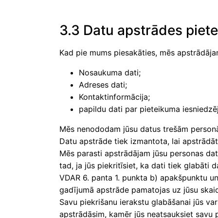
3.3 Datu apstrādes piet
Kad pie mums piesakāties, mēs apstrādāja
Nosaukuma dati;
Adreses dati;
Kontaktinformācija;
papildu dati par pieteikuma iesniedzē
Mēs nenododam jūsu datus trešām person
Datu apstrāde tiek izmantota, lai apstrādāt
Mēs parasti apstrādājam jūsu personas dat
tad, ja jūs piekritīsiet, ka dati tiek glab
VDAR 6. panta 1. punkta b) apakšpunktu un 
gadījumā apstrāde pamatojas uz jūsu skaidr
Savu piekrišanu ierakstu glabāšanai jūs va
apstrādāsim, kamēr jūs neatsauksiet savu 