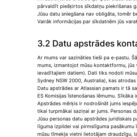
pārvaldīt piešķirtos sīkdatņu piekrišanas 
Jūsu datu sniegšana nav obligāta, tomēr b
Vairāk informācijas par sīkdatnēm jūs varat
3.2 Datu apstrādes kont
Ar mums var sazināties tieši pa e-pastu. Š
mums, izmantojot mūsu kontaktformu, jūs va
ievadītajiem datiem). Dati tiks nodoti mūs
Sydney NSW 2000, Australia), kas atrodas t
Datu apstrādes ar Atlassian pamats ir tā 
ES Komisijas īstenošanas lēmumu. Sīkāka 
Apstrādes mērķis ir nodrošināt jums iespēj
tikai turpmākai saziņai ar jums. Personas d
Jūsu personas datu apstrādes juridiskais p
līguma izpildei vai pirmslīguma pasākumu ī
mūsu tīmekļa vietni lietotājam draudzīgu, l