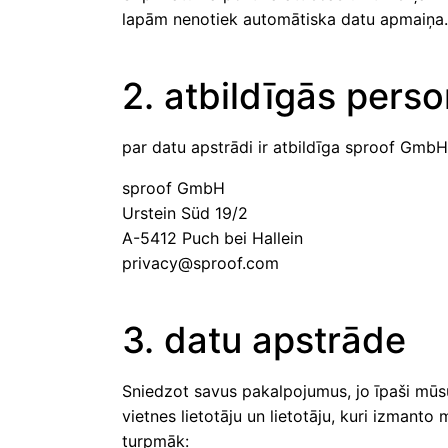
lapām nenotiek automātiska datu apmaiņa.
2. atbildīgās pers
par datu apstrādi ir atbildīga sproof GmbH
sproof GmbH
Urstein Süd 19/2
A-5412 Puch bei Hallein
privacy@sproof.com
3. datu apstrāde
Sniedzot savus pakalpojumus, jo īpaši mūs
vietnes lietotāju un lietotāju, kuri izmant
turpmāk: