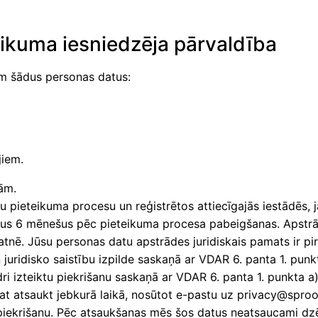
eikuma iesniedzēja pārvaldība
m šādus personas datus:
jiem.
ām.
u pieteikuma procesu un reģistrētos attiecīgajās iestādēs, j
us 6 mēnešus pēc pieteikuma procesa pabeigšanas. Apstrāde 
āti datnē. Jūsu personas datu apstrādes juridiskais pamats ir
juridisko saistību izpilde saskaņā ar VDAR 6. panta 1. pun
i izteiktu piekrišanu saskaņā ar VDAR 6. panta 1. punkta a
rat atsaukt jebkurā laikā, nosūtot e-pastu uz privacy@spr
piekrišanu. Pēc atsaukšanas mēs šos datus neatsaucami dz