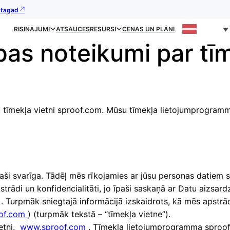
s tagad
RISINĀJUMI
ATSAUCES
RESURSI
CENAS UN PLĀNI
bas noteikumi par tīm
su tīmekļa vietni sproof.com. Mūsu tīmekļa lietojumprogram
aši svarīga. Tādēļ mēs rīkojamies ar jūsu personas datiem 
trādi un konfidencialitāti, jo īpaši saskaņā ar Datu aizsar
. Turpmāk sniegtajā informācijā izskaidrots, kā mēs apstrā
of.com
) (turpmāk tekstā – “tīmekļa vietne”).
ietni.
www.sproof.com
. Tīmekļa lietojumprogramma sproof s