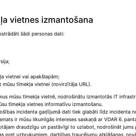
kļa vietnes izmantošana
strādāti šādi personas dati:
sija;
ļa vietnei vai apakšlapām;
t mūsu tīmekļa vietnei (novirzītāja URL).
mus mūsu tīmekļa vietnē, nodrošinātu izmantotās IT infrast
ūsu tīmekļa vietnes informatīvu izmantošanu.
rošības incidenta gadījumā dati tiek glabāti līdz incidenta n
amats ir mūsu likumīgās intereses saskaņā ar VDAR 6. panta
etotājam draudzīgu un pastāvīgi to uzlabot, nodrošināt jums
zības pret uzbrukumiem, darbības traucējumu atklāšanas, n