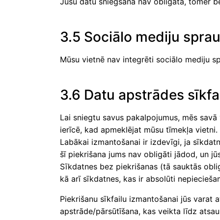
Jūsu datu sniegšana nav obligāta, tomēr b
3.5 Sociālo mediju spra
Mūsu vietnē nav integrēti sociālo mediju s
3.6 Datu apstrādes sīkfai
Lai sniegtu savus pakalpojumus, mēs savā vie
ierīcē, kad apmeklējat mūsu tīmekļa vietni.
Labākai izmantošanai ir izdevīgi, ja sīkdatn
šī piekrišana jums nav obligāti jādod, un j
Sīkdatnes bez piekrišanas (tā sauktās oblig
kā arī sīkdatnes, kas ir absolūti nepiecie
Piekrišanu sīkfailu izmantošanai jūs varat 
apstrāde/pārsūtīšana, kas veikta līdz atsau