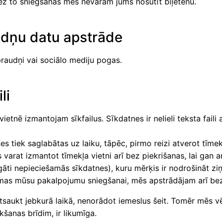
ez to sniegšanas mēs nevaram jums nosūtīt biļetenu.
udņu datu apstrāde
praudņi vai sociālo mediju pogas.
li
tnē izmantojam sīkfailus. Sīkdatnes ir nelieli teksta faili a
es tiek saglabātas uz laiku, tāpēc, pirmo reizi atverot tīmek
ūs varat izmantot tīmekļa vietni arī bez piekrišanas, lai gan
āti nepieciešamās sīkdatnes), kuru mērķis ir nodrošināt ziņ
šamas mūsu pakalpojumu sniegšanai, mēs apstrādājam arī bez
atsaukt jebkurā laikā, nenorādot iemeslus šeit. Tomēr mēs v
kšanas brīdim, ir likumīga.