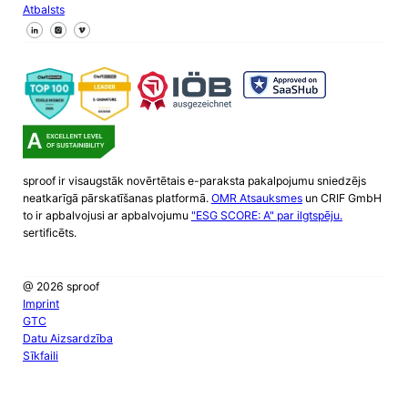
Atbalsts
Sekojiet mums Facebook
Sekojiet mums X
Sekojiet mums LinkedIn
sproof ir visaugstāk novērtētais e-paraksta pakalpojumu sniedzējs
neatkarīgā pārskatīšanas platformā.
OMR Atsauksmes
un CRIF GmbH
to ir apbalvojusi ar apbalvojumu
"ESG SCORE: A" par ilgtspēju.
sertificēts.
@ 2026 sproof
Imprint
GTC
Datu Aizsardzība
Sīkfaili