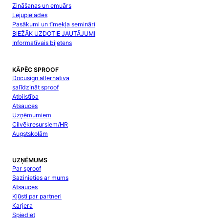
Zināšanas un emuārs
Lejupielādes
Pasākumi un tīmekļa semināri
BIEŽĀK UZDOTIE JAUTĀJUMI
Informatīvais biļetens
KĀPĒC SPROOF
Docusign alternatīva
salīdzināt sproof
Atbilstība
Atsauces
Uzņēmumiem
Cilvēkresursiem/HR
Augstskolām
UZŅĒMUMS
Par sproof
Sazinieties ar mums
Atsauces
Kļūsti par partneri
Karjera
Spiediet