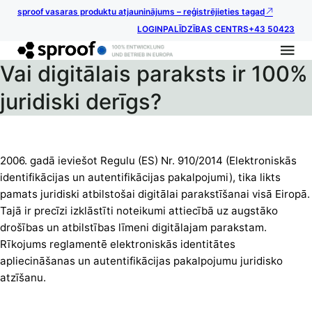
sproof vasaras produktu atjauninājums – reģistrējieties tagad
LOGIN
PALĪDZĪBAS CENTRS
+43 50423
Vai digitālais paraksts ir 100%
juridiski derīgs?
2006. gadā ieviešot Regulu (ES) Nr. 910/2014 (Elektroniskās
identifikācijas un autentifikācijas pakalpojumi), tika likts
pamats juridiski atbilstošai digitālai parakstīšanai visā Eiropā.
Tajā ir precīzi izklāstīti noteikumi attiecībā uz augstāko
drošības un atbilstības līmeni digitālajam parakstam.
Rīkojums reglamentē elektroniskās identitātes
apliecināšanas un autentifikācijas pakalpojumu juridisko
atzīšanu.