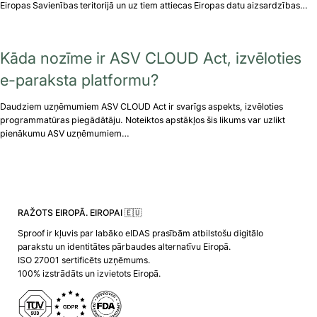
Eiropas Savienības teritorijā un uz tiem attiecas Eiropas datu aizsardzības…
Kāda nozīme ir ASV CLOUD Act, izvēloties
e-paraksta platformu?
Daudziem uzņēmumiem ASV CLOUD Act ir svarīgs aspekts, izvēloties
programmatūras piegādātāju. Noteiktos apstākļos šis likums var uzlikt
pienākumu ASV uzņēmumiem…
RAŽOTS EIROPĀ. EIROPAI 🇪🇺
Sproof ir kļuvis par labāko eIDAS prasībām atbilstošu digitālo
parakstu un identitātes pārbaudes alternatīvu Eiropā.
ISO 27001 sertificēts uzņēmums.
100% izstrādāts un izvietots Eiropā.