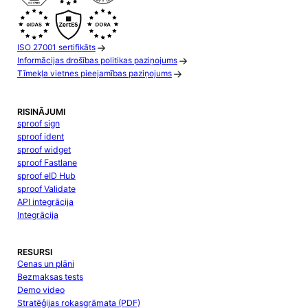
ISO 27001 sertifikāts
Informācijas drošības politikas paziņojums
Tīmekļa vietnes pieejamības paziņojums
RISINĀJUMI
sproof sign
sproof ident
sproof widget
sproof Fastlane
sproof eID Hub
sproof Validate
API integrācija
Integrācija
RESURSI
Cenas un plāni
Bezmaksas tests
Demo video
Stratēģijas rokasgrāmata (PDF)