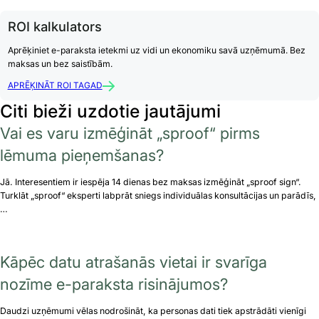
ROI kalkulators
Aprēķiniet e-paraksta ietekmi uz vidi un ekonomiku savā uzņēmumā. Bez
maksas un bez saistībām.
APRĒĶINĀT ROI TAGAD
Citi bieži uzdotie jautājumi
Vai es varu izmēģināt „sproof“ pirms
lēmuma pieņemšanas?
Jā. Interesentiem ir iespēja 14 dienas bez maksas izmēģināt „sproof sign“.
Turklāt „sproof“ eksperti labprāt sniegs individuālas konsultācijas un parādīs,
…
Kāpēc datu atrašanās vietai ir svarīga
nozīme e-paraksta risinājumos?
Daudzi uzņēmumi vēlas nodrošināt, ka personas dati tiek apstrādāti vienīgi