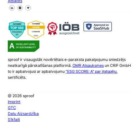
Atbalsts
Sekojiet mums Facebook
Sekojiet mums X
Sekojiet mums LinkedIn
sproof ir visaugstāk novērtētais e-paraksta pakalpojumu sniedzējs
neatkarīgā pārskatīšanas platformā.
OMR Atsauksmes
un CRIF GmbH
to ir apbalvojusi ar apbalvojumu
"ESG SCORE: A" par ilgtspēju.
sertificēts.
@ 2026 sproof
Imprint
GTC
Datu Aizsardzība
Sīkfaili