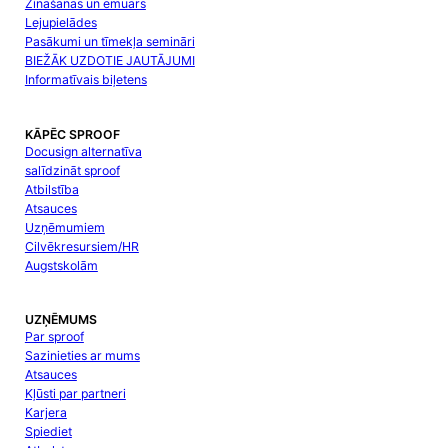
Zināšanas un emuārs
Lejupielādes
Pasākumi un tīmekļa semināri
BIEŽĀK UZDOTIE JAUTĀJUMI
Informatīvais biļetens
KĀPĒC SPROOF
Docusign alternatīva
salīdzināt sproof
Atbilstība
Atsauces
Uzņēmumiem
Cilvēkresursiem/HR
Augstskolām
UZŅĒMUMS
Par sproof
Sazinieties ar mums
Atsauces
Kļūsti par partneri
Karjera
Spiediet