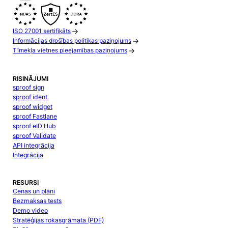
ISO 27001 sertifikāts
Informācijas drošības politikas paziņojums
Tīmekļa vietnes pieejamības paziņojums
RISINĀJUMI
sproof sign
sproof ident
sproof widget
sproof Fastlane
sproof eID Hub
sproof Validate
API integrācija
Integrācija
RESURSI
Cenas un plāni
Bezmaksas tests
Demo video
Stratēģijas rokasgrāmata (PDF)