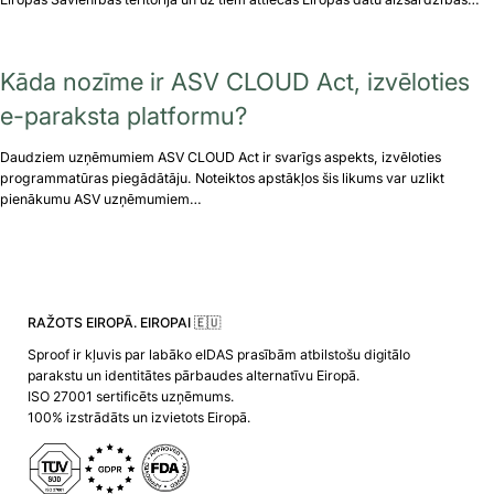
Kāda nozīme ir ASV CLOUD Act, izvēloties
e-paraksta platformu?
Daudziem uzņēmumiem ASV CLOUD Act ir svarīgs aspekts, izvēloties
programmatūras piegādātāju. Noteiktos apstākļos šis likums var uzlikt
pienākumu ASV uzņēmumiem…
RAŽOTS EIROPĀ. EIROPAI 🇪🇺
Sproof ir kļuvis par labāko eIDAS prasībām atbilstošu digitālo
parakstu un identitātes pārbaudes alternatīvu Eiropā.
ISO 27001 sertificēts uzņēmums.
100% izstrādāts un izvietots Eiropā.