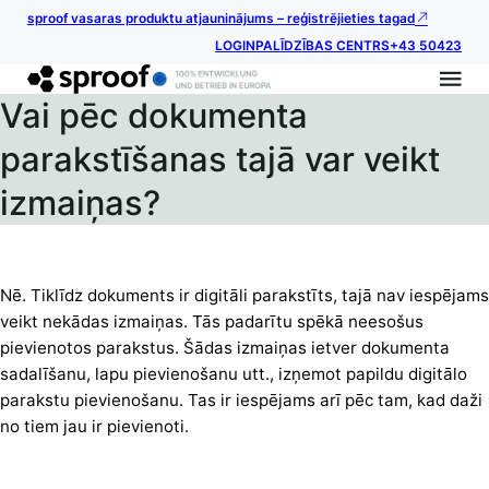
sproof vasaras produktu atjauninājums – reģistrējieties tagad
LOGIN
PALĪDZĪBAS CENTRS
+43 50423
Vai pēc dokumenta
parakstīšanas tajā var veikt
izmaiņas?
Nē. Tiklīdz dokuments ir digitāli parakstīts, tajā nav iespējams
veikt nekādas izmaiņas. Tās padarītu spēkā neesošus
pievienotos parakstus. Šādas izmaiņas ietver dokumenta
sadalīšanu, lapu pievienošanu utt., izņemot papildu digitālo
parakstu pievienošanu. Tas ir iespējams arī pēc tam, kad daži
no tiem jau ir pievienoti.