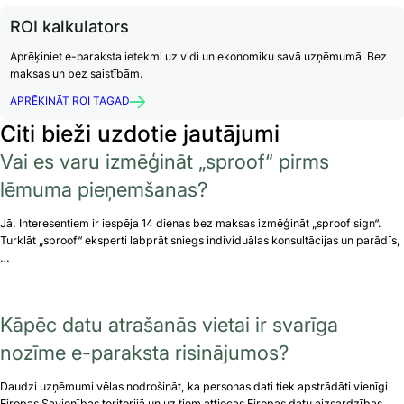
ROI kalkulators
Aprēķiniet e-paraksta ietekmi uz vidi un ekonomiku savā uzņēmumā. Bez
maksas un bez saistībām.
APRĒĶINĀT ROI TAGAD
Citi bieži uzdotie jautājumi
Vai es varu izmēģināt „sproof“ pirms
lēmuma pieņemšanas?
Jā. Interesentiem ir iespēja 14 dienas bez maksas izmēģināt „sproof sign“.
Turklāt „sproof“ eksperti labprāt sniegs individuālas konsultācijas un parādīs,
…
Kāpēc datu atrašanās vietai ir svarīga
nozīme e-paraksta risinājumos?
Daudzi uzņēmumi vēlas nodrošināt, ka personas dati tiek apstrādāti vienīgi
Eiropas Savienības teritorijā un uz tiem attiecas Eiropas datu aizsardzības…