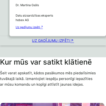
Dr. Franz Burger
Daniels Nobis
Analena Aumüller
Inženieris Michael Kalaus
Dr. Martina Gsöls
Sofija Maijere
Marion Klotzberg
Markus Schmidt
Konsultants Satura pārvaldība un sadarbība Energie AG
IT nodaļas vadītājs
Produktu vadītājs
Pārdošanas DMS/ECM menedžeris
Datu aizsardzības eksperts
Oberösterreich
Paracelsus Medicīnas universitāte
teleklīnika
KYOCERA
hobex AG
Personāla administrators
Bankas Gutmann digitālā direktora vietnieks
IT un CIO vadītājs Salzburg AG
SONY DADC
Uz gadījumu izpēti
Uz gadījumu izpēti
Uz gadījumu izpēti
Uz gadījumu izpēti
Uz gadījumu izpēti
Uz gadījumu izpēti
Uz gadījumu izpēti
UZ GADĪJUMU IZPĒTI
Kur mūs var satikt klātienē
Šeit varat apskatīt, kādos pasākumos mēs piedalīsimies
tuvākajā laikā. Izmantojiet iespēju personīgi iepazīties
ar mūsu komandu un kopīgi attīstīt jaunas idejas.