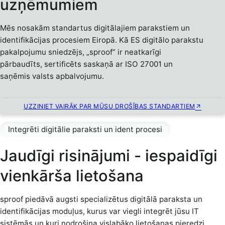
uzņēmumiem
Mēs nosakām standartus digitālajiem parakstiem un
identifikācijas procesiem Eiropā. Kā ES digitālo parakstu
pakalpojumu sniedzējs, „sproof“ ir neatkarīgi
pārbaudīts, sertificēts saskaņā ar ISO 27001 un
saņēmis valsts apbalvojumu.
UZZINIET VAIRĀK PAR MŪSU DROŠĪBAS STANDARTIEM
Integrēti digitālie paraksti un ident procesi
Jaudīgi risinājumi - iespaidīgi
vienkārša lietošana
sproof piedāvā augsti specializētus digitālā paraksta un
identifikācijas moduļus, kurus var viegli integrēt jūsu IT
sistēmās un kuri nodrošina vislabāko lietošanas pieredzi