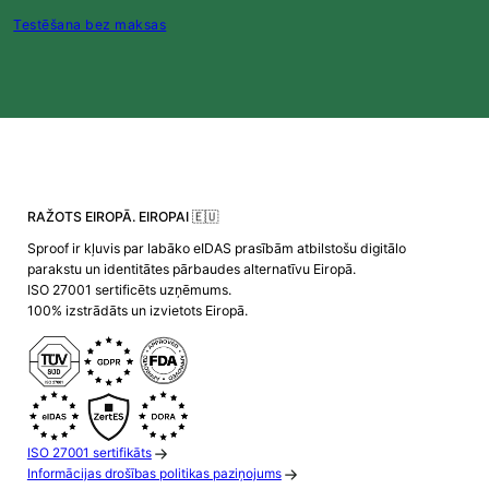
Testēšana bez maksas
RAŽOTS EIROPĀ. EIROPAI 🇪🇺
Sproof ir kļuvis par labāko eIDAS prasībām atbilstošu digitālo
parakstu un identitātes pārbaudes alternatīvu Eiropā.
ISO 27001 sertificēts uzņēmums.
100% izstrādāts un izvietots Eiropā.
ISO 27001 sertifikāts
Informācijas drošības politikas paziņojums