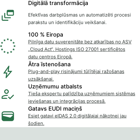
Digitālā transformācija
Efektīvas darbplūsmas un automatizēti procesi
parakstu un identifikāciju veikšanai.
100 % Eiropa
Pilnīga datu suverenitāte bez atkarības no ASV
„Cloud Act“. Hostings ISO 27001 sertificētos
datu centros Eiropā.
Ātra īstenošana
Plug-and-play risinājumi tūlītējai ražošanas
uzsākšanai.
Uzņēmumu atbalsts
Tieša ekspertu palīdzība uzņēmumiem sistēmas
ieviešanas un integrācijas procesā.
Gatavs EUDI maciņš
Esiet gatavi eIDAS 2.0 digitālajai nākotnei jau
šodien.