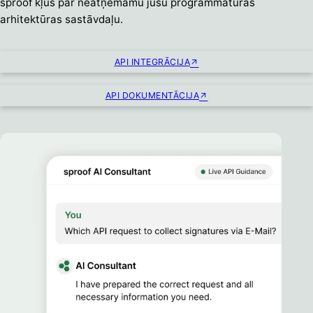
sproof kļūs par neatņemamu jūsu programmatūras
arhitektūras sastāvdaļu.
API INTEGRĀCIJA
API DOKUMENTĀCIJA