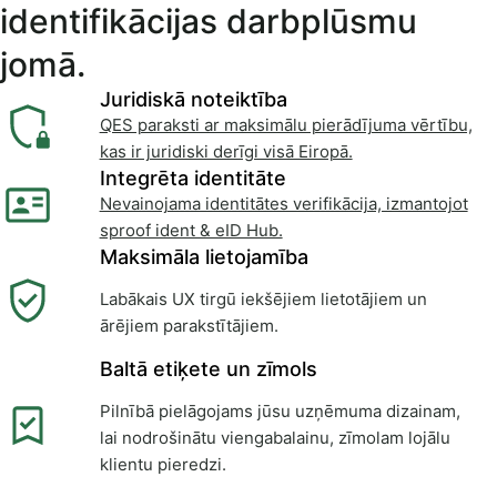
identifikācijas darbplūsmu
jomā.
Juridiskā noteiktība
QES paraksti ar maksimālu pierādījuma vērtību,
kas ir juridiski derīgi visā Eiropā.
Integrēta identitāte
Nevainojama identitātes verifikācija, izmantojot
sproof ident & eID Hub.
Maksimāla lietojamība
Labākais UX tirgū iekšējiem lietotājiem un
ārējiem parakstītājiem.
Baltā etiķete un zīmols
Pilnībā pielāgojams jūsu uzņēmuma dizainam,
lai nodrošinātu viengabalainu, zīmolam lojālu
klientu pieredzi.