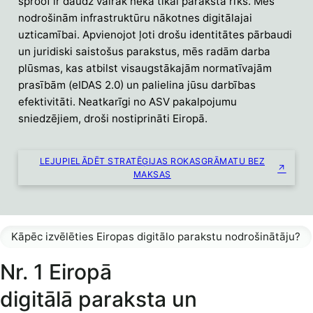
sproof ir daudz vairāk nekā tikai paraksta rīks. Mēs
nodrošinām infrastruktūru nākotnes digitālajai
uzticamībai. Apvienojot ļoti drošu identitātes pārbaudi
un juridiski saistošus parakstus, mēs radām darba
plūsmas, kas atbilst visaugstākajām normatīvajām
prasībām (eIDAS 2.0) un palielina jūsu darbības
efektivitāti. Neatkarīgi no ASV pakalpojumu
sniedzējiem, droši nostiprināti Eiropā.
LEJUPIELĀDĒT STRATĒĢIJAS ROKASGRĀMATU BEZ
MAKSAS
Kāpēc izvēlēties Eiropas digitālo parakstu nodrošinātāju?
Nr. 1 Eiropā
digitālā paraksta un