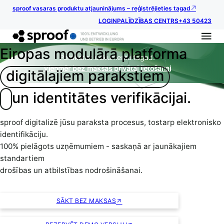
sproof vasaras produktu atjauninājums – reģistrējieties tagad
LOGIN
PALĪDZĪBAS CENTRS
+43 50423
Eiropas modulārā platforma
Parakstiet dokumentu tagad.
Vienmēr bez maksas privātai lietošanai
digitālajiem parakstiem
un identitātes verifikācijai.
sproof digitalizē jūsu paraksta procesus, tostarp elektronisko
identifikāciju.
100% pielāgots uzņēmumiem - saskaņā ar jaunākajiem
standartiem
drošības un atbilstības nodrošināšanai.
SĀKT BEZ MAKSAS