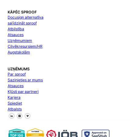
KĀPĒC SPROOF
Docusign alternatīva
salīdzināt sproof
Atbilstība
Atsauces
Uzņēmumiem
Cilvēkresursiem/HR
Augstskolām
UZŅĒMUMS
Par sproof
Sazinieties ar mums
Atsauces
Kļūsti par partneri
Karjera
Spiediet
Atbalsts
Sekojiet mums Facebook
Sekojiet mums X
Sekojiet mums LinkedIn