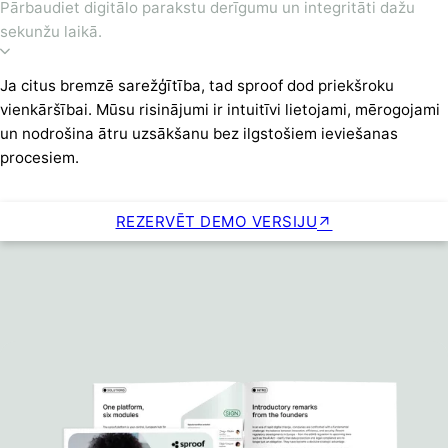
Pārbaudiet digitālo parakstu derīgumu un integritāti dažu
sekunžu laikā.
Ja citus bremzē sarežģītība, tad sproof dod priekšroku
vienkāršībai. Mūsu risinājumi ir intuitīvi lietojami, mērogojami
un nodrošina ātru uzsākšanu bez ilgstošiem ieviešanas
procesiem.
REZERVĒT DEMO VERSIJU