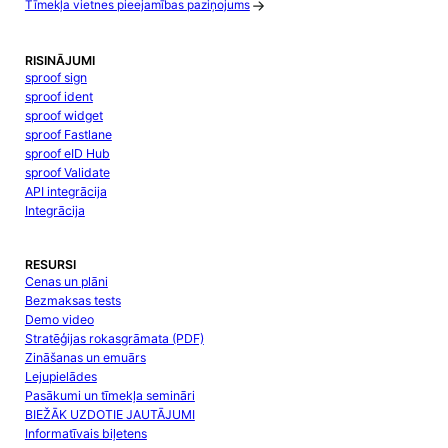
Tīmekļa vietnes pieejamības paziņojums
RISINĀJUMI
sproof sign
sproof ident
sproof widget
sproof Fastlane
sproof eID Hub
sproof Validate
API integrācija
Integrācija
RESURSI
Cenas un plāni
Bezmaksas tests
Demo video
Stratēģijas rokasgrāmata (PDF)
Zināšanas un emuārs
Lejupielādes
Pasākumi un tīmekļa semināri
BIEŽĀK UZDOTIE JAUTĀJUMI
Informatīvais biļetens