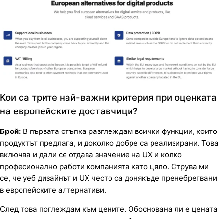
Кои са трите най-важни критерия при оценката
на европейските доставчици?
Брой:
В първата стъпка разглеждам всички функции, които
продуктът предлага, и доколко добре са реализирани. Това
включва и дали се отдава значение на UX и колко
професионално работи компанията като цяло. Струва ми
се, че уеб дизайнът и UX често са донякъде пренебрегвани
в европейските алтернативи.
След това поглеждам към цените. Обоснована ли е цената