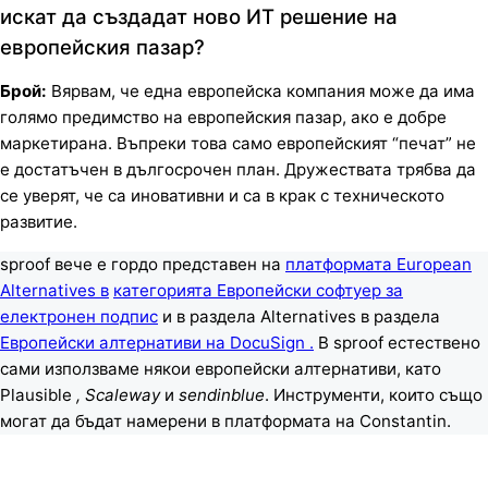
искат да създадат ново ИТ решение на
европейския пазар?
Брой:
Вярвам, че една европейска компания може да има
голямо предимство на европейския пазар, ако е добре
маркетирана. Въпреки това само европейският “печат” не
е достатъчен в дългосрочен план. Дружествата трябва да
се уверят, че са иновативни и са в крак с техническото
развитие.
sproof вече е гордо представен на
платформата European
Alternatives в
категорията Европейски софтуер за
електронен подпис
и в раздела Alternatives в раздела
Европейски алтернативи на DocuSign .
В sproof естествено
сами използваме някои европейски алтернативи, като
Plausible
, Scaleway
и
sendinblue
. Инструменти, които също
могат да бъдат намерени в платформата на Constantin.