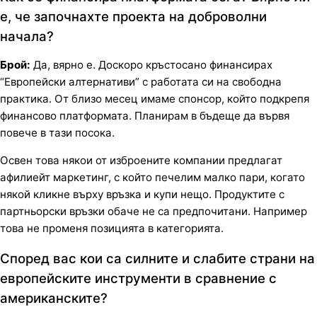
е, че започнахте проекта на доброволни
начала?
Брой:
Да, вярно е. Доскоро кръстосано финансирах
“Европейски алтернативи” с работата си на свободна
практика. От близо месец имаме спонсор, който подкрепя
финансово платформата. Планирам в бъдеще да вървя
повече в тази посока.
Освен това някои от изброените компании предлагат
афилиейт маркетинг, с който печелим малко пари, когато
някой кликне върху връзка и купи нещо. Продуктите с
партньорски връзки обаче не са предпочитани. Например
това не променя позицията в категорията.
Според вас кои са силните и слабите страни на
европейските инструменти в сравнение с
американските?