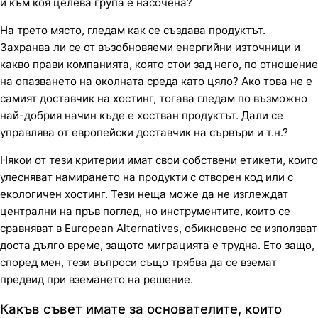
и към коя целева група е насочена?
На трето място, гледам как се създава продуктът.
Захранва ли се от възобновяеми енергийни източници и
какво прави компанията, която стои зад него, по отношение
на опазването на околната среда като цяло? Ако това не е
самият доставчик на хостинг, тогава гледам по възможно
най-добрия начин къде е хостван продуктът. Дали се
управлява от европейски доставчик на сървъри и т.н.?
Някои от тези критерии имат свои собствени етикети, които
улесняват намирането на продукти с отворен код или с
екологичен хостинг. Тези неща може да не изглеждат
централни на пръв поглед, но инструментите, които се
сравняват в European Alternatives, обикновено се използват
доста дълго време, защото миграцията е трудна. Ето защо,
според мен, тези въпроси също трябва да се вземат
предвид при вземането на решение.
Какъв съвет имате за основателите, които