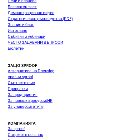
Цени и планове
Безплатен тест
Демонстрационно видео
Стратегическо ръководство (PDF)
Знания и блог
Изтегляне
Събития и уебинари
ЧЕСТО ЗАДАВАНИ ВЪПРОСИ
Бюлетин
ЗАЩО SPROOF
Алтернатива на Docusign
сравни sproof
Съответствие
Препратки
За предприятия
За човешки ресурси/HR
За университетите
КОМПАНИЯТА
За sproof
Свържете се с нас