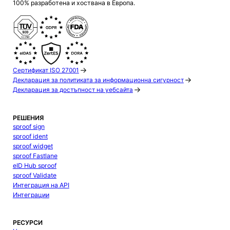
100% разработена и хоствана в Европа.
Сертификат ISO 27001
Декларация за политиката за информационна сигурност
Декларация за достъпност на уебсайта
РЕШЕНИЯ
sproof sign
sproof ident
sproof widget
sproof Fastlane
eID Hub sproof
sproof Validate
Интеграция на API
Интеграции
РЕСУРСИ