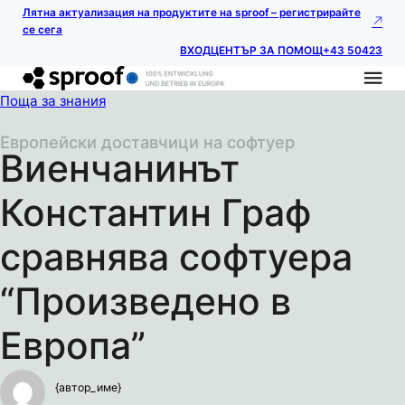
Лятна актуализация на продуктите на sproof – регистрирайте
се сега
ВХОД
ЦЕНТЪР ЗА ПОМОЩ
+43 50423
Поща за знания
Европейски доставчици на софтуер
Виенчанинът
Константин Граф
сравнява софтуера
“Произведено в
Европа”
{автор_име}