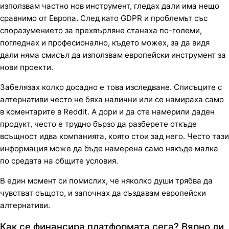
използвам частно нов инструмент, гледах дали има нещо
сравнимо от Европа. След като GDPR и проблемът със
споразумението за прехвърляне станаха по-големи,
погледнах и професионално, където можех, за да видя
дали няма смисъл да използвам европейски инструмент за
нови проекти.
Забелязах колко досадно е това изследване. Списъците с
алтернативи често не бяха налични или се намираха само
в коментарите в Reddit. А дори и да сте намерили даден
продукт, често е трудно бързо да разберете откъде
всъщност идва компанията, която стои зад него. Често тази
информация може да бъде намерена само някъде малка
по средата на общите условия.
В един момент си помислих, че няколко души трябва да
чувстват същото, и започнах да създавам европейски
алтернативи.
Как се финансира платформата сега? Вярно ли