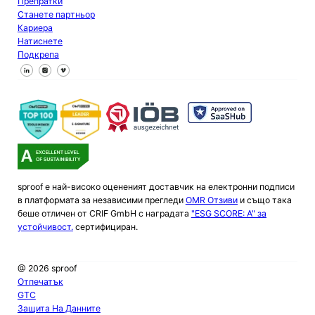
Препратки
Станете партньор
Кариера
Натиснете
Подкрепа
Следвайте ни във Facebook
Следвайте ни в X
Следвайте ни в LinkedIn
sproof е най-високо оцененият доставчик на електронни подписи
в платформата за независими прегледи
OMR Отзиви
и също така
беше отличен от CRIF GmbH с наградата
"ESG SCORE: A" за
устойчивост.
сертифициран.
@ 2026 sproof
Отпечатък
GTC
Защита На Данните