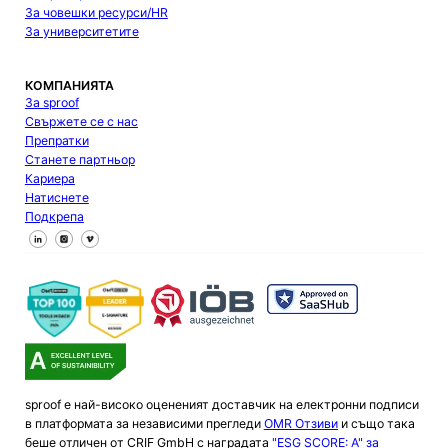
За човешки ресурси/HR
За университетите
КОМПАНИЯТА
За sproof
Свържете се с нас
Препратки
Станете партньор
Кариера
Натиснете
Подкрепа
Следвайте ни във Facebook
Следвайте ни в X
Следвайте ни в LinkedIn
sproof е най-високо оцененият доставчик на електронни подписи
в платформата за независими прегледи
OMR Отзиви
и също така
беше отличен от CRIF GmbH с наградата
"ESG SCORE: A" за