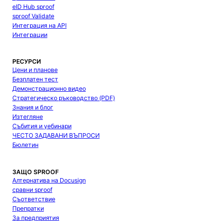
eID Hub sproof
sproof Validate
Интеграция на API
Интеграции
РЕСУРСИ
Цени и планове
Безплатен тест
Демонстрационно видео
Стратегическо ръководство (PDF)
Знания и блог
Изтегляне
Събития и уебинари
ЧЕСТО ЗАДАВАНИ ВЪПРОСИ
Бюлетин
ЗАЩО SPROOF
Алтернатива на Docusign
сравни sproof
Съответствие
Препратки
За предприятия