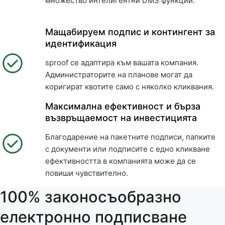
множество интелигентни DMS функции.
Мащабируем подпис и контингент за
идентификация
sproof се адаптира към вашата компания.
Администраторите на планове могат да
коригират квотите само с няколко кликвания.
Максимална ефективност и бърза
възвръщаемост на инвестицията
Благодарение на пакетните подписи, папките
с документи или подписите с едно кликване
ефективността в компанията може да се
повиши чувствително.
100% законосъобразно
електронно подписване