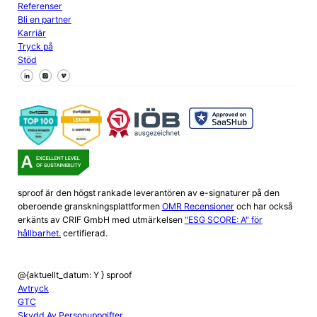
Referenser
Bli en partner
Karriär
Tryck på
Stöd
Följ oss på Facebook
Följ oss på X
Följ oss på LinkedIn
sproof är den högst rankade leverantören av e-signaturer på den
oberoende granskningsplattformen
OMR Recensioner
och har också
erkänts av CRIF GmbH med utmärkelsen
"ESG SCORE: A" för
hållbarhet.
certifierad.
@{aktuellt_datum: Y } sproof
Avtryck
GTC
Skydd Av Personuppgifter