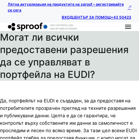
Лятна актуализация на продуктите на sproof – регистрирайте
се сега
ВХОД
ЦЕНТЪР ЗА ПОМОЩ
+43 50423
Могат ли всички
предоставени разрешения
да се управляват в
портфейла на EUDI?
Да, портфейлът на EUDI е създаден, за да предоставя на
потребителите прозрачен преглед на техните разрешения
и публикувани данни. Целта е да се гарантира, че
контролът върху собствените им данни за самоличност е
проследим и лесен по всяко време. За тази цел всеки EUDI
портфейл трябва да предоставя функции, с които могат да