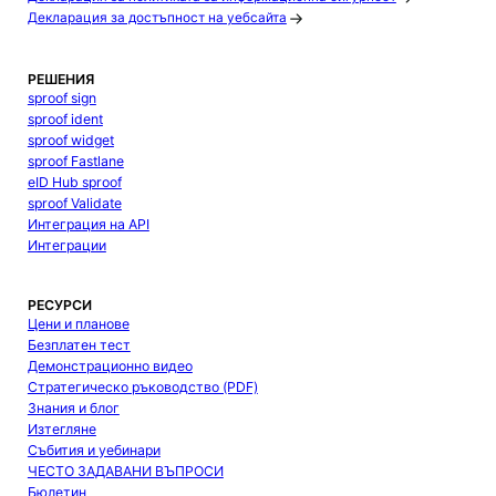
Декларация за достъпност на уебсайта
РЕШЕНИЯ
sproof sign
sproof ident
sproof widget
sproof Fastlane
eID Hub sproof
sproof Validate
Интеграция на API
Интеграции
РЕСУРСИ
Цени и планове
Безплатен тест
Демонстрационно видео
Стратегическо ръководство (PDF)
Знания и блог
Изтегляне
Събития и уебинари
ЧЕСТО ЗАДАВАНИ ВЪПРОСИ
Бюлетин