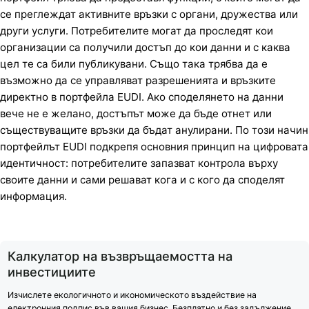
се преглеждат активните връзки с органи, дружества или
други услуги. Потребителите могат да проследят кои
организации са получили достъп до кои данни и с каква
цел те са били публикувани. Също така трябва да е
възможно да се управляват разрешенията и връзките
директно в портфейла EUDI. Ако споделянето на данни
вече не е желано, достъпът може да бъде отнет или
съществуващите връзки да бъдат анулирани. По този начин
портфейлът EUDI подкрепя основния принцип на цифровата
идентичност: потребителите запазват контрола върху
своите данни и сами решават кога и с кого да споделят
информация.
Калкулатор на възвръщаемостта на
инвестициите
Изчислете екологичното и икономическото въздействие на
електронния подпис във вашия бизнес. Безплатно и без задължение.