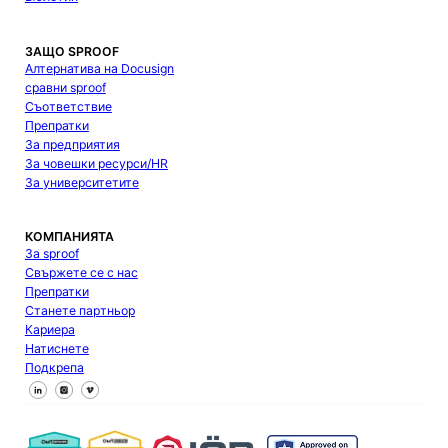
ЗАЩО SPROOF
Алтернатива на Docusign
сравни sproof
Съответствие
Препратки
За предприятия
За човешки ресурси/HR
За университетите
КОМПАНИЯТА
За sproof
Свържете се с нас
Препратки
Станете партньор
Кариера
Натиснете
Подкрепа
Следвайте ни във Facebook
Следвайте ни в X
Следвайте ни в LinkedIn