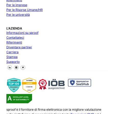
Riferimenti
Per le imprese
Per le Risorse Umane/HR
Per le università
L'AZIENDA
Informazioni su sproof
Contattateci
Riferimenti
Diventare partner
Carriera
Stampa
Supporto
Seguici su Facebook
Seguici su X
Seguici su LinkedIn
sproof è il fornitore di firma elettronica con la migliore valutazione