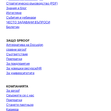
Стратегическо ръководство (PDF)
Знания и блог
Изтегляне
Събития и уебинари
ЧЕСТО ЗАДАВАНИ ВЪПРОСИ
Бюлетин
ЗАЩО SPROOF
Алтернатива на Docusign
сравни sproof
Съответствие
Препратки
За предприятия
За човешки ресурси/HR
За университетите
КОМПАНИЯТА
За sproof
Свържете се с нас
Препратки
Станете партньор
Кариера