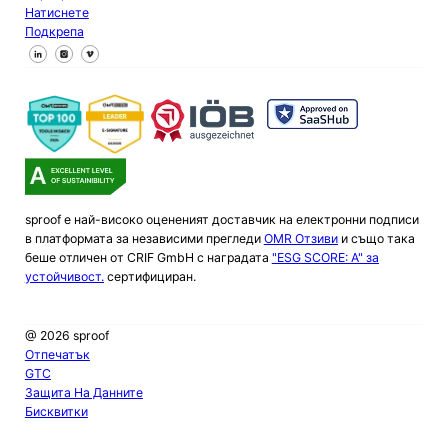
Натиснете
Подкрепа
Следвайте ни във Facebook
Следвайте ни в X
Следвайте ни в LinkedIn
sproof е най-високо оцененият доставчик на електронни подписи
в платформата за независими прегледи
OMR Отзиви
и също така
беше отличен от CRIF GmbH с наградата
"ESG SCORE: A" за
устойчивост.
сертифициран.
@ 2026 sproof
Отпечатък
GTC
Защита На Данните
Бисквитки