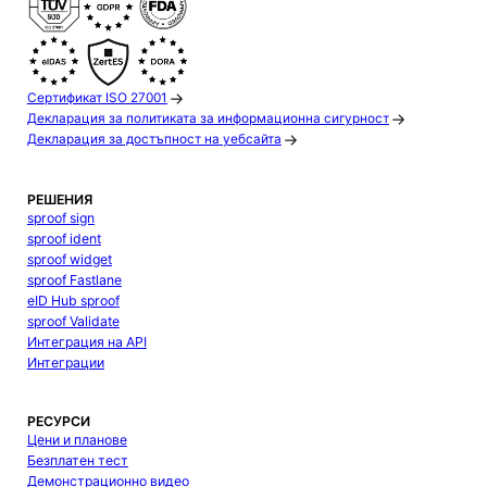
Сертификат ISO 27001
Декларация за политиката за информационна сигурност
Декларация за достъпност на уебсайта
РЕШЕНИЯ
sproof sign
sproof ident
sproof widget
sproof Fastlane
eID Hub sproof
sproof Validate
Интеграция на API
Интеграции
РЕСУРСИ
Цени и планове
Безплатен тест
Демонстрационно видео