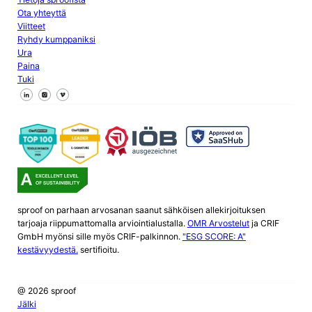
Ota yhteyttä
Viitteet
Ryhdy kumppaniksi
Ura
Paina
Tuki
Seuraa meitä Facebookissa
Seuraa meitä X
Seuraa meitä LinkedInissä
sproof on parhaan arvosanan saanut sähköisen allekirjoituksen
tarjoaja riippumattomalla arviointialustalla.
OMR Arvostelut
ja CRIF
GmbH myönsi sille myös CRIF-palkinnon.
"ESG SCORE: A"
kestävyydestä.
sertifioitu.
@ 2026 sproof
Jälki