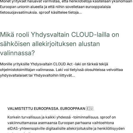
Monet yritykset haluavat varmistaa, että henkilötietoja käsitellään yksinomaan
Euroopan unionin alueella ja että niihin sovelletaan eurooppalaisia
tietosuojavaatimuksia. sproof käsittelee tietoja…
Mikä rooli Yhdysvaltain CLOUD-lailla on
sähköisen allekirjoituksen alustan
valinnassa?
Monille yrityksille Yhdysvaltain CLOUD Act -laki on tärkeä tekijä
ohjelmistotoimittajan valinnassa. Laki voi tietyissä olosuhteissa velvoittaa
yhdysvaltalaiset tai Yhdysvaltoihin liittyvät…
VALMISTETTU EUROOPASSA. EUROOPPAAN 🇪🇺
Korkein turvallisuus ja kaikki yhdessä -toiminnallisuus. sproof on
vakiinnuttamassa asemaansa Euroopan parhaana vaihtoehtona
eIDAS-yhteensopiville digitaalisille allekirjoituksille ja henkilöllisyyden