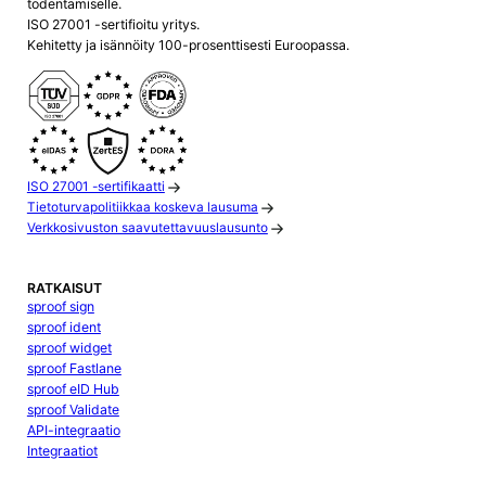
todentamiselle.
ISO 27001 -sertifioitu yritys.
Kehitetty ja isännöity 100-prosenttisesti Euroopassa.
ISO 27001 -sertifikaatti
Tietoturvapolitiikkaa koskeva lausuma
Verkkosivuston saavutettavuuslausunto
RATKAISUT
sproof sign
sproof ident
sproof widget
sproof Fastlane
sproof eID Hub
sproof Validate
API-integraatio
Integraatiot