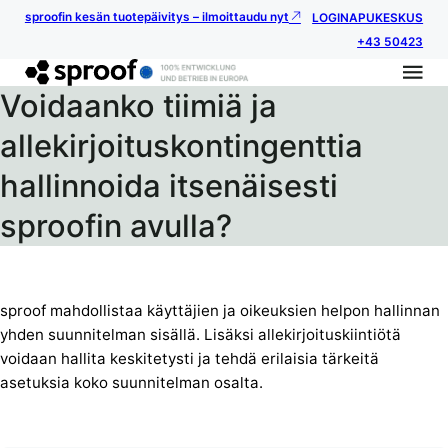
sproofin kesän tuotepäivitys – ilmoittaudu nyt
LOGIN
APUKESKUS
+43 50423
Voidaanko tiimiä ja
allekirjoituskontingenttia
hallinnoida itsenäisesti
sproofin avulla?
sproof mahdollistaa käyttäjien ja oikeuksien helpon hallinnan
yhden suunnitelman sisällä. Lisäksi allekirjoituskiintiötä
voidaan hallita keskitetysti ja tehdä erilaisia tärkeitä
asetuksia koko suunnitelman osalta.