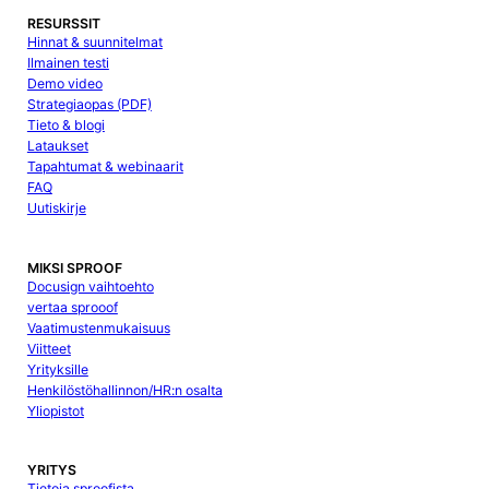
RESURSSIT
Hinnat & suunnitelmat
Ilmainen testi
Demo video
Strategiaopas (PDF)
Tieto & blogi
Lataukset
Tapahtumat & webinaarit
FAQ
Uutiskirje
MIKSI SPROOF
Docusign vaihtoehto
vertaa sprooof
Vaatimustenmukaisuus
Viitteet
Yrityksille
Henkilöstöhallinnon/HR:n osalta
Yliopistot
YRITYS
Tietoja sproofista