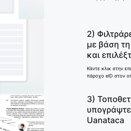
2) Φιλτράρ
με βάση τ
και επιλέξ
Κάντε κλικ στην επ
πάροχο eID στον οπ
3) Τοποθετ
υπογράψτε 
Uanataca