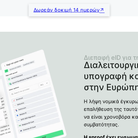
Δωρεάν δοκιμή 14 ημερών
Διεπαφή eID για 
Διαλειτουργ
υπογραφή κα
στην Ευρώπ
Η λήψη νομικά έγκυρ
επαλήθευση της ταυτό
να είναι χρονοβόρα κα
συμβατότητας.
Η sproof έχει ενσωμα