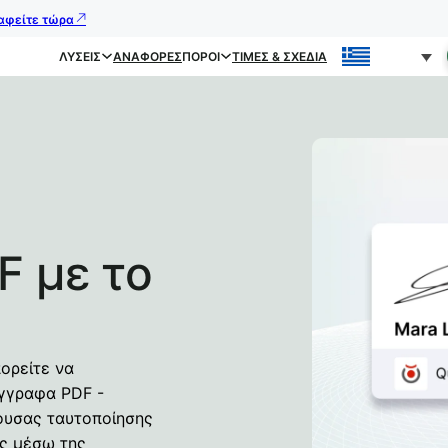
ραφείτε τώρα
ΛΎΣΕΙΣ
ΑΝΑΦΟΡΈΣ
ΠΌΡΟΙ
ΤΙΜΈΣ & ΣΧΈΔΙΑ
 με το
πορείτε να
έγγραφα PDF -
ουσας ταυτοποίησης
ίς μέσω της