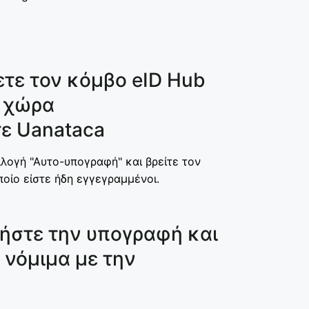
ετε τον κόμβο eID Hub
η χώρα
τε Uanataca
ιλογή "Αυτο-υπογραφή" και βρείτε τον
οίο είστε ήδη εγγεγραμμένοι.
ήστε την υπογραφή και
νόμιμα με την