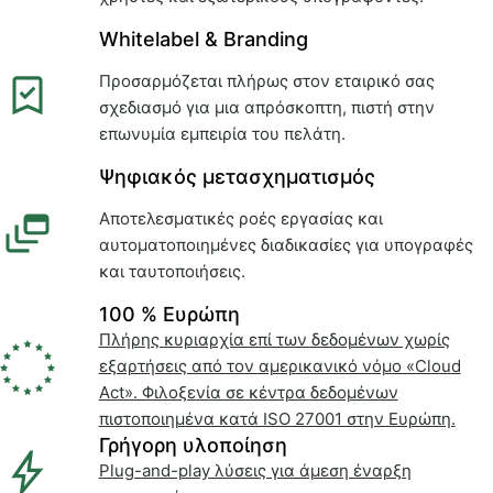
Whitelabel & Branding
Προσαρμόζεται πλήρως στον εταιρικό σας
σχεδιασμό για μια απρόσκοπτη, πιστή στην
επωνυμία εμπειρία του πελάτη.
Ψηφιακός μετασχηματισμός
Αποτελεσματικές ροές εργασίας και
αυτοματοποιημένες διαδικασίες για υπογραφές
και ταυτοποιήσεις.
100 % Ευρώπη
Πλήρης κυριαρχία επί των δεδομένων χωρίς
εξαρτήσεις από τον αμερικανικό νόμο «Cloud
Act». Φιλοξενία σε κέντρα δεδομένων
πιστοποιημένα κατά ISO 27001 στην Ευρώπη.
Γρήγορη υλοποίηση
Plug-and-play λύσεις για άμεση έναρξη