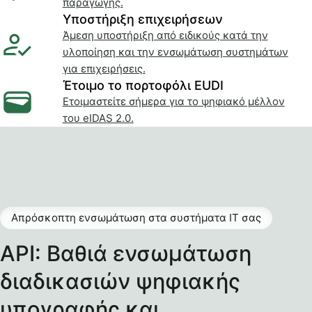
παραγωγής.
Υποστήριξη επιχειρήσεων
Άμεση υποστήριξη από ειδικούς κατά την
υλοποίηση και την ενσωμάτωση συστημάτων
για επιχειρήσεις.
Έτοιμο το πορτοφόλι EUDI
Ετοιμαστείτε σήμερα για το ψηφιακό μέλλον
του eIDAS 2.0.
Απρόσκοπτη ενσωμάτωση στα συστήματα IT σας
API: Βαθιά ενσωμάτωση
διαδικασιών ψηφιακής
υπογραφής και