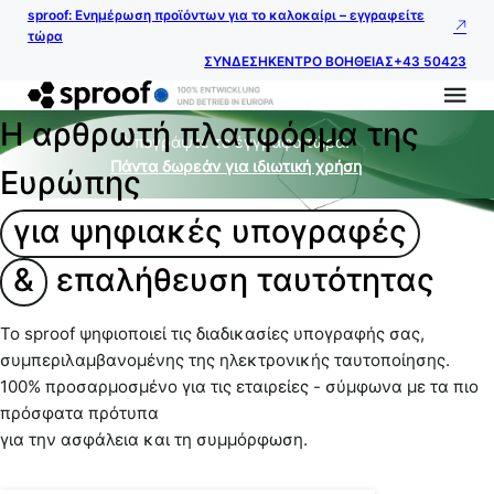
sproof: Ενημέρωση προϊόντων για το καλοκαίρι – εγγραφείτε
τώρα
ΣΥΝΔΕΣΗ
ΚΕΝΤΡΟ ΒΟΗΘΕΙΑΣ
+43 50423
Η αρθρωτή πλατφόρμα της
Υπογράψτε το έγγραφο τώρα.
Πάντα δωρεάν για ιδιωτική χρήση
Ευρώπης
για ψηφιακές υπογραφές
&
επαλήθευση ταυτότητας
Το sproof ψηφιοποιεί τις διαδικασίες υπογραφής σας,
συμπεριλαμβανομένης της ηλεκτρονικής ταυτοποίησης.
100% προσαρμοσμένο για τις εταιρείες - σύμφωνα με τα πιο
πρόσφατα πρότυπα
για την ασφάλεια και τη συμμόρφωση.