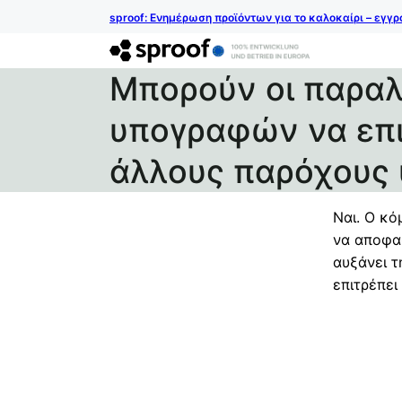
sproof: Ενημέρωση προϊόντων για το καλοκαίρι – εγγ
Μπορούν οι παρα
υπογραφών να επι
άλλους παρόχους
Ναι. Ο κό
να αποφασ
αυξάνει τ
επιτρέπε