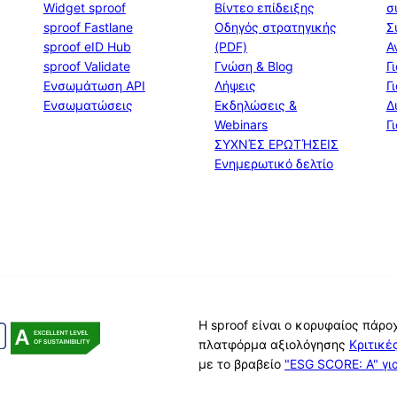
Widget sproof
Βίντεο επίδειξης
σ
sproof Fastlane
Οδηγός στρατηγικής
Σ
sproof eID Hub
(PDF)
Α
sproof Validate
Γνώση & Blog
Γ
Ενσωμάτωση API
Λήψεις
Γ
Ενσωματώσεις
Εκδηλώσεις &
Δ
Webinars
Γ
ΣΥΧΝΈΣ ΕΡΩΤΉΣΕΙΣ
Ενημερωτικό δελτίο
Η sproof είναι ο κορυφαίος πάρ
πλατφόρμα αξιολόγησης
Κριτικ
με το βραβείο
"ESG SCORE: A" γι