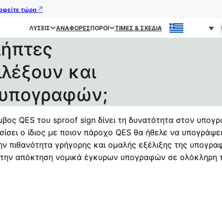
ραφείτε τώρα
ΛΎΣΕΙΣ
ΑΝΑΦΟΡΈΣ
ΠΌΡΟΙ
ΤΙΜΈΣ & ΣΧΈΔΙΑ
λήπτες
λέξουν και
 υπογραφών;
μβος QES του sproof sign δίνει τη δυνατότητα στον υπογ
ίσει ο ίδιος με ποιον πάροχο QES θα ήθελε να υπογράψει
ην πιθανότητα γρήγορης και ομαλής εξέλιξης της υπογρα
ι την απόκτηση νομικά έγκυρων υπογραφών σε ολόκληρη τ