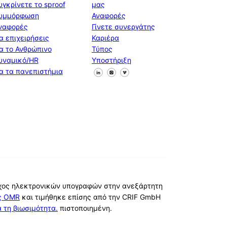
υγκρίνετε το sproof
μας
υμμόρφωση
Αναφορές
ναφορές
Γίνετε συνεργάτης
ια επιχειρήσεις
Καριέρα
ια το Ανθρώπινο
Τύπος
υναμικό/HR
Υποστήριξη
Ακολουθήστε μας στο Facebook
Ακολουθήστε μας στο X
Ακολουθήστε μας στο Linke
ια τα πανεπιστήμια
οχος ηλεκτρονικών υπογραφών στην ανεξάρτητη
ές OMR
και τιμήθηκε επίσης από την CRIF GmbH
α τη βιωσιμότητα.
πιστοποιημένη.