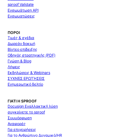
sproof Validate
Ενσωμάτωση API
Ενσωματώσεις
ΠΌΡΟΙ
Τιμές & σχέδια
Δωρεάν δοκιμή
Βίντεο επίδειξης
Οδηγός στρατηγικής (PDF)
Γνώση & Blog
Λήψεις
Εκδηλώσεις & Webinars
ΣΥΧΝΈΣ ΕΡΩΤΉΣΕΙΣ
Ενημερωτικό δελτίο
ΓΙΑΤΊ Η SPROOF
Docusign Εναλλακτική λύση
συγκρίνετε το sproof
Συμμόρφωση
Αναφορές
Για επιχειρήσεις
Για το Ανθρώπινο Δυναμικό/HR