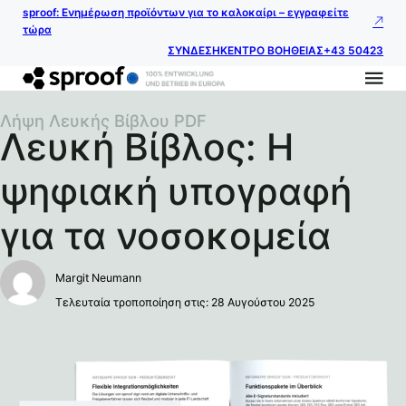
sproof: Ενημέρωση προϊόντων για το καλοκαίρι – εγγραφείτε
τώρα
ΣΥΝΔΕΣΗ
ΚΕΝΤΡΟ ΒΟΗΘΕΙΑΣ
+43 50423
Λήψη Λευκής Βίβλου PDF
Λευκή Βίβλος: Η
ψηφιακή υπογραφή
για τα νοσοκομεία
Margit Neumann
Τελευταία τροποποίηση στις: 28 Αυγούστου 2025