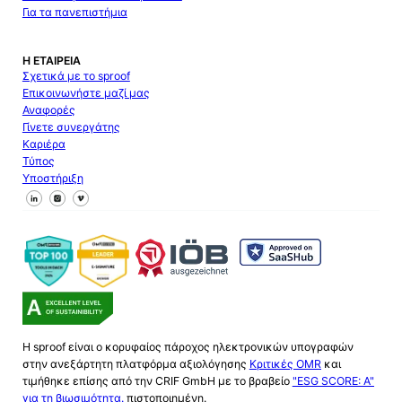
Για τα πανεπιστήμια
Η ΕΤΑΙΡΕΊΑ
Σχετικά με το sproof
Επικοινωνήστε μαζί μας
Αναφορές
Γίνετε συνεργάτης
Καριέρα
Τύπος
Υποστήριξη
Ακολουθήστε μας στο Facebook
Ακολουθήστε μας στο X
Ακολουθήστε μας στο LinkedIn
Η sproof είναι ο κορυφαίος πάροχος ηλεκτρονικών υπογραφών
στην ανεξάρτητη πλατφόρμα αξιολόγησης
Κριτικές OMR
και
τιμήθηκε επίσης από την CRIF GmbH με το βραβείο
"ESG SCORE: A"
για τη βιωσιμότητα.
πιστοποιημένη.