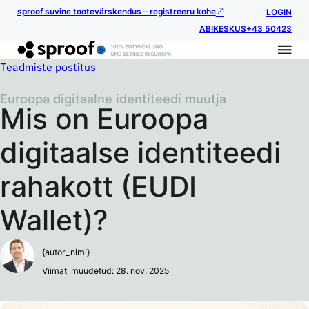
sproof suvine tootevärskendus – registreeru kohe
LOGIN
ABIKESKUS
+43 50423
Teadmiste postitus
Euroopa digitaalne identiteedi muutja
Mis on Euroopa
digitaalse identiteedi
rahakott (EUDI
Wallet)?
{autor_nimi}
Viimati muudetud: 28. nov. 2025