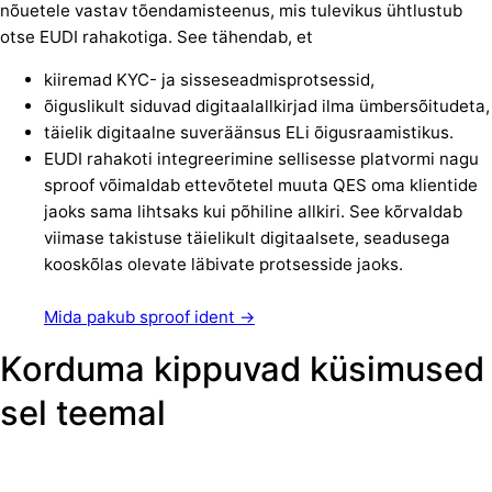
nõuetele vastav tõendamisteenus, mis tulevikus ühtlustub
otse EUDI rahakotiga. See tähendab, et
kiiremad KYC- ja sisseseadmisprotsessid,
õiguslikult siduvad digitaalallkirjad ilma ümbersõitudeta,
täielik digitaalne suveräänsus ELi õigusraamistikus.
EUDI rahakoti integreerimine sellisesse platvormi nagu
sproof võimaldab ettevõtetel muuta QES oma klientide
jaoks sama lihtsaks kui põhiline allkiri. See kõrvaldab
viimase takistuse täielikult digitaalsete, seadusega
kooskõlas olevate läbivate protsesside jaoks.
Mida pakub sproof ident →
Korduma kippuvad küsimused
sel teemal