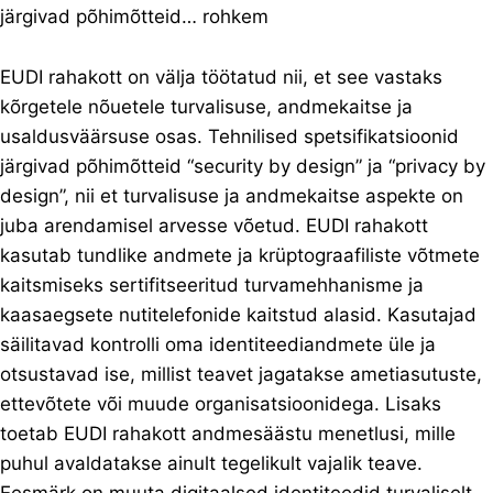
järgivad põhimõtteid…
rohkem
EUDI rahakott on välja töötatud nii, et see vastaks
kõrgetele nõuetele turvalisuse, andmekaitse ja
usaldusväärsuse osas. Tehnilised spetsifikatsioonid
järgivad põhimõtteid “security by design” ja “privacy by
design”, nii et turvalisuse ja andmekaitse aspekte on
juba arendamisel arvesse võetud. EUDI rahakott
kasutab tundlike andmete ja krüptograafiliste võtmete
kaitsmiseks sertifitseeritud turvamehhanisme ja
kaasaegsete nutitelefonide kaitstud alasid. Kasutajad
säilitavad kontrolli oma identiteediandmete üle ja
otsustavad ise, millist teavet jagatakse ametiasutuste,
ettevõtete või muude organisatsioonidega. Lisaks
toetab EUDI rahakott andmesäästu menetlusi, mille
puhul avaldatakse ainult tegelikult vajalik teave.