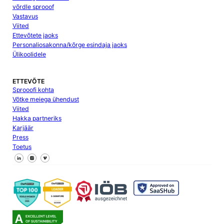
võrdle sprooof
Vastavus
Viited
Ettevõtete jaoks
Personaliosakonna/kõrge esindaja jaoks
Ülikoolidele
ETTEVÕTE
Sprooofi kohta
Võtke meiega ühendust
Viited
Hakka partneriks
Karjäär
Press
Toetus
Jälgi meid Facebookis
Jälgi meid X
Jälgi meid LinkedInis