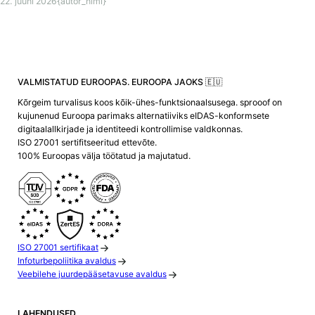
22. juuni 2026
{autor_nimi}
VALMISTATUD EUROOPAS. EUROOPA JAOKS 🇪🇺
Kõrgeim turvalisus koos kõik-ühes-funktsionaalsusega. sprooof on
kujunenud Euroopa parimaks alternatiiviks eIDAS-konformsete
digitaalallkirjade ja identiteedi kontrollimise valdkonnas.
ISO 27001 sertifitseeritud ettevõte.
100% Euroopas välja töötatud ja majutatud.
ISO 27001 sertifikaat
Infoturbepoliitika avaldus
Veebilehe juurdepääsetavuse avaldus
LAHENDUSED