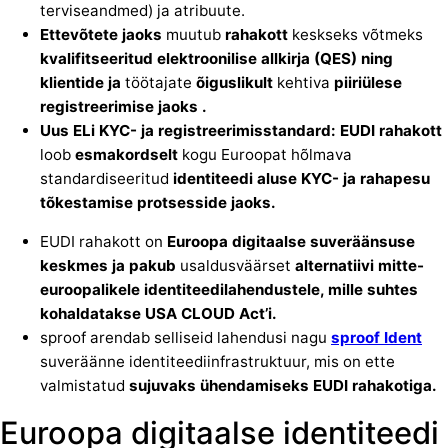
terviseandmed) ja atribuute.
Ettevõtete jaoks
muutub
rahakott
keskseks võtmeks
kvalifitseeritud elektroonilise allkirja (QES) ning
klientide ja
töötajate
õiguslikult
kehtiva
piiriülese
registreerimise
jaoks
.
Uus ELi KYC- ja registreerimisstandard: EUDI rahakott
loob
esmakordselt
kogu Euroopat hõlmava
standardiseeritud
identiteedi aluse KYC- ja rahapesu
tõkestamise protsesside jaoks.
EUDI rahakott on
Euroopa digitaalse suveräänsuse
keskmes ja pakub
usaldusväärset
alternatiivi mitte-
euroopalikele identiteedilahendustele, mille suhtes
kohaldatakse USA CLOUD Act’i.
sproof arendab selliseid lahendusi nagu
sproof
Ident
suveräänne identiteediinfrastruktuur, mis on ette
valmistatud
sujuvaks ühendamiseks EUDI rahakotiga.
Euroopa digitaalse identiteedi