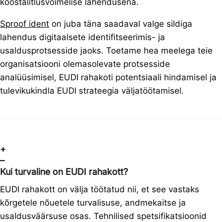
koostalitlusvõimelise lahendusena.
Sproof ident
on juba täna saadaval valge sildiga
lahendus digitaalsete identifitseerimis- ja
usaldusprotsesside jaoks. Toetame hea meelega teie
organisatsiooni olemasolevate protsesside
analüüsimisel, EUDI rahakoti potentsiaali hindamisel ja
tulevikukindla EUDI strateegia väljatöötamisel.
+
–
Kui turvaline on EUDI rahakott?
EUDI rahakott on välja töötatud nii, et see vastaks
kõrgetele nõuetele turvalisuse, andmekaitse ja
usaldusväärsuse osas. Tehnilised spetsifikatsioonid