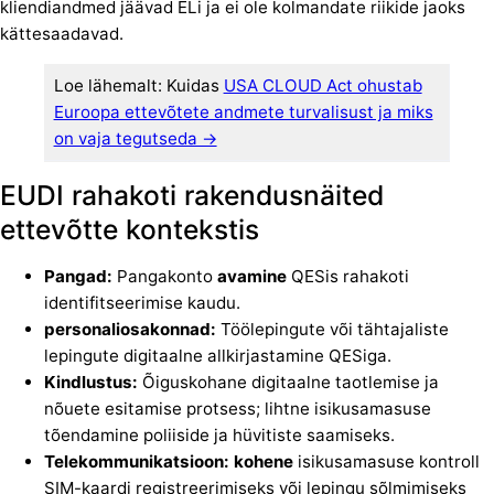
kliendiandmed jäävad ELi ja ei ole kolmandate riikide jaoks
kättesaadavad.
Loe lähemalt: Kuidas
USA CLOUD Act ohustab
Euroopa ettevõtete andmete turvalisust ja miks
on vaja tegutseda →
EUDI rahakoti rakendusnäited
ettevõtte kontekstis
Pangad:
Pangakonto
avamine
QESis rahakoti
identifitseerimise kaudu.
personaliosakonnad:
Töölepingute või tähtajaliste
lepingute digitaalne allkirjastamine QESiga.
Kindlustus:
Õiguskohane digitaalne taotlemise ja
nõuete esitamise protsess; lihtne isikusamasuse
tõendamine poliiside ja hüvitiste saamiseks.
Telekommunikatsioon: kohene
isikusamasuse kontroll
SIM-kaardi registreerimiseks või lepingu sõlmimiseks