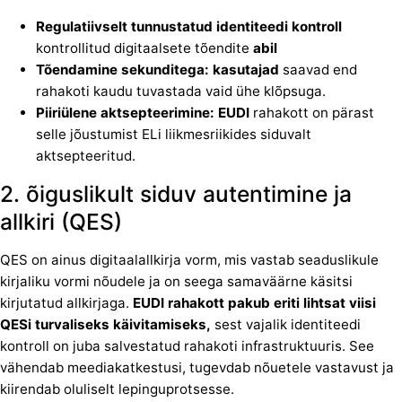
Regulatiivselt tunnustatud identiteedi kontroll
kontrollitud digitaalsete tõendite
abil
Tõendamine sekunditega: kasutajad
saavad end
rahakoti kaudu tuvastada vaid ühe klõpsuga.
Piiriülene aktsepteerimine: EUDI
rahakott on pärast
selle jõustumist ELi liikmesriikides siduvalt
aktsepteeritud.
2. õiguslikult siduv autentimine ja
allkiri (QES)
QES on ainus digitaalallkirja vorm, mis vastab seaduslikule
kirjaliku vormi nõudele ja on seega samaväärne käsitsi
kirjutatud allkirjaga.
EUDI rahakott pakub eriti lihtsat viisi
QESi turvaliseks käivitamiseks,
sest vajalik identiteedi
kontroll on juba salvestatud rahakoti infrastruktuuris. See
vähendab meediakatkestusi, tugevdab nõuetele vastavust ja
kiirendab oluliselt lepinguprotsesse.