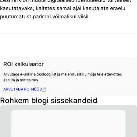
Eesmärk on muuta digitaalsed identiteedid turvaliselt
kasutatavaks, kaitstes samal ajal kasutajate eraelu
puutumatust parimal võimalikul viisil.
ROI kalkulaator
Arvutage e-allkirja ökoloogilist ja majanduslikku mõju teie ettevõttes.
Tasuta ja mittesiduv.
ARVUTADA ROI NÜÜD
Rohkem blogi sissekandeid