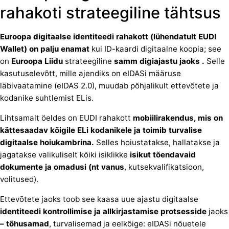
rahakoti strateegiline tähtsus
Euroopa digitaalse identiteedi rahakott (lühendatult EUDI
Wallet) on palju enamat
kui ID-kaardi digitaalne koopia; see
on
Euroopa Liidu
strateegiline
samm
digiajastu
jaoks
.
Selle
kasutuselevõtt, mille ajendiks on eIDASi määruse
läbivaatamine (eIDAS 2.0), muudab põhjalikult ettevõtete ja
kodanike suhtlemist ELis.
Lihtsamalt öeldes on EUDI rahakott
mobiilirakendus, mis on
kättesaadav kõigile ELi kodanikele ja toimib turvalise
digitaalse hoiukambrina.
Selles hoiustatakse, hallatakse ja
jagatakse valikuliselt kõiki isiklikke
isikut tõendavaid
dokumente ja omadusi (nt vanus
, kutsekvalifikatsioon,
volitused).
Ettevõtete jaoks toob see kaasa uue ajastu digitaalse
identiteedi kontrollimise ja allkirjastamise protsesside
jaoks
– tõhusamad
, turvalisemad ja eelkõige: eIDASi nõuetele