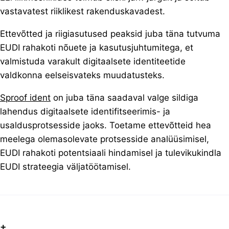
vastavatest riiklikest rakenduskavadest.
Ettevõtted ja riigiasutused peaksid juba täna tutvuma
EUDI rahakoti nõuete ja kasutusjuhtumitega, et
valmistuda varakult digitaalsete identiteetide
valdkonna eelseisvateks muudatusteks.
Sproof ident
on juba täna saadaval valge sildiga
lahendus digitaalsete identifitseerimis- ja
usaldusprotsesside jaoks. Toetame ettevõtteid hea
meelega olemasolevate protsesside analüüsimisel,
EUDI rahakoti potentsiaali hindamisel ja tulevikukindla
EUDI strateegia väljatöötamisel.
+