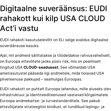
Digitaalne suveräänsus: EUDI
rahakott kui kilp USA CLOUD
Act’i vastu
EUDI rahakoti kasutuselevõtt on ELi selge avaldus digitaalse
suveräänsuse kasuks.
Ajal, mil andmeid säilitatakse ja töödeldakse rahvusvaheliselt,
on Euroopa ettevõtete jaoks püsiv risk, mis on peamiselt
tingitud USA
CLOUD-seadusest.
See võimaldab USA
ametiasutustel pääseda ligi andmetele, mida hoiavad USA
pilveteenuse pakkujad – sealhulgas Euroopas.
EUDI rahakott on puhtalt Euroopa lahendus, mille aluseks olev
infrastruktuur ja identiteediteenused vastavad kõrgeimatele
Euroopa andmekaitse- ja turvastandarditele. See pakub
ettevõtjatele strateegilist kindlust, et tundlikud lepingu- ja