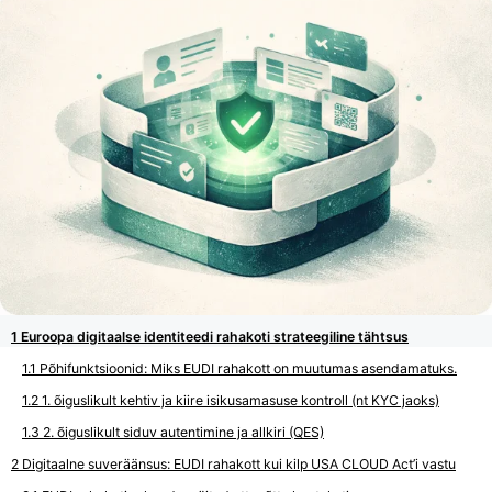
Euroopa digitaalse identiteedi rahakoti strateegiline tähtsus
Põhifunktsioonid: Miks EUDI rahakott on muutumas asendamatuks.
1. õiguslikult kehtiv ja kiire isikusamasuse kontroll (nt KYC jaoks)
2. õiguslikult siduv autentimine ja allkiri (QES)
Digitaalne suveräänsus: EUDI rahakott kui kilp USA CLOUD Act’i vastu