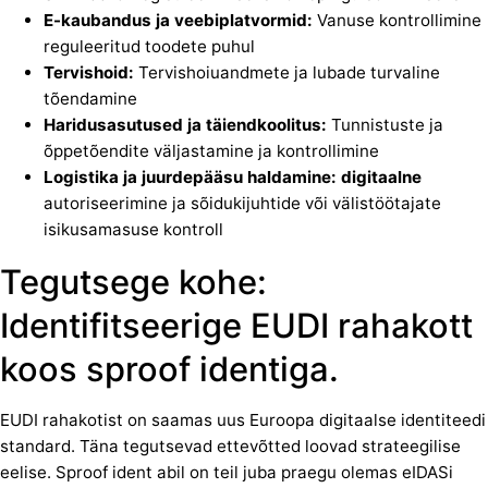
E-kaubandus ja veebiplatvormid:
Vanuse kontrollimine
reguleeritud toodete puhul
Tervishoid:
Tervishoiuandmete ja lubade turvaline
tõendamine
Haridusasutused ja täiendkoolitus:
Tunnistuste ja
õppetõendite väljastamine ja kontrollimine
Logistika ja juurdepääsu haldamine: digitaalne
autoriseerimine ja sõidukijuhtide või välistöötajate
isikusamasuse kontroll
Tegutsege kohe:
Identifitseerige EUDI rahakott
koos sproof identiga.
EUDI rahakotist on saamas uus Euroopa digitaalse identiteedi
standard. Täna tegutsevad ettevõtted loovad strateegilise
eelise. Sproof ident abil on teil juba praegu olemas eIDASi