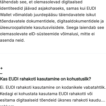
tähendab see, et olemasolevad digitaalsed
identiteedid jäävad asjakohaseks, samas kui EUDI
Wallet võimaldab juurdepääsu täiendavatele isikut
tõendavatele dokumentidele, digitaaldokumentidele ja
üleeuroopalistele kasutusviisidele. Seega laiendab see
olemasolevate eID-süsteemide võimalusi, mitte ei
asenda neid.
+
–
Kas EUDI rahakoti kasutamine on kohustuslik?
Ei. EUDI rahakoti kasutamine on kodanikele vabatahtlik.
Kedagi ei kohustata kasutama EUDI rahakotti või
esitama digitaalseid tõendeid üksnes rahakoti kaudu….