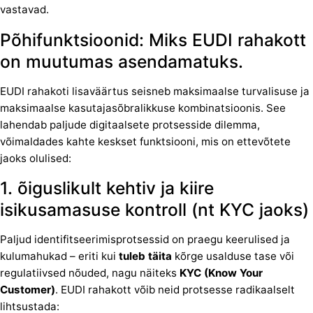
vastavad.
Põhifunktsioonid: Miks EUDI rahakott
on muutumas asendamatuks.
EUDI rahakoti lisaväärtus seisneb maksimaalse turvalisuse ja
maksimaalse kasutajasõbralikkuse kombinatsioonis. See
lahendab paljude digitaalsete protsesside dilemma,
võimaldades kahte keskset funktsiooni, mis on ettevõtete
jaoks olulised:
1. õiguslikult kehtiv ja kiire
isikusamasuse kontroll (nt KYC jaoks)
Paljud identifitseerimisprotsessid on praegu keerulised ja
kulumahukad – eriti kui
tuleb täita
kõrge usalduse tase või
regulatiivsed nõuded, nagu näiteks
KYC (Know Your
Customer)
. EUDI rahakott võib neid protsesse radikaalselt
lihtsustada: