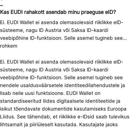
–
Kas EUDI rahakott asendab minu praeguse eID?
Ei. EUDI Wallet ei asenda olemasolevaid riiklikke eID-
süsteeme, nagu ID Austria või Saksa ID-kaardi
veebipõhine ID-funktsioon. Selle asemel tugineb see…
rohkem
Ei. EUDI Wallet ei asenda olemasolevaid riiklikke eID-
süsteeme, nagu ID Austria või Saksa ID-kaardi
veebipõhine ID-funktsioon. Selle asemel tugineb see
nendele usaldusväärsetele identiteedilahendustele ja
lisab neile uusi funktsioone. EUDI Wallet on
standardiseeritud liides digitaalsete identiteetide ja
isikut tõendavate dokumentide kasutamiseks Euroopa
Liidus. See tähendab, et riiklikke e-IDsid saab tulevikus
lihtsamalt ja piiriüleselt kasutada. Kasutajate jaoks