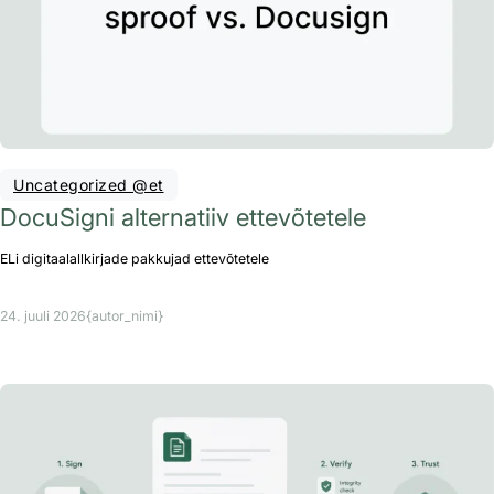
Uncategorized @et
DocuSigni alternatiiv ettevõtetele
ELi digitaalallkirjade pakkujad ettevõtetele
24. juuli 2026
{autor_nimi}