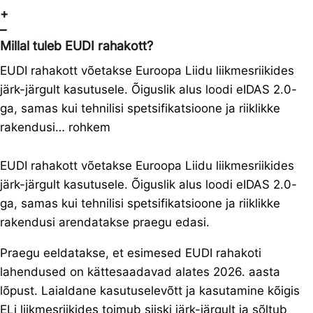
+
–
Millal tuleb EUDI rahakott?
EUDI rahakott võetakse Euroopa Liidu liikmesriikides
järk-järgult kasutusele. Õiguslik alus loodi eIDAS 2.0-
ga, samas kui tehnilisi spetsifikatsioone ja riiklikke
rakendusi…
rohkem
EUDI rahakott võetakse Euroopa Liidu liikmesriikides
järk-järgult kasutusele. Õiguslik alus loodi eIDAS 2.0-
ga, samas kui tehnilisi spetsifikatsioone ja riiklikke
rakendusi arendatakse praegu edasi.
Praegu eeldatakse, et esimesed EUDI rahakoti
lahendused on kättesaadavad alates 2026. aasta
lõpust. Laialdane kasutuselevõtt ja kasutamine kõigis
ELi liikmesriikides toimub siiski järk-järgult ja sõltub