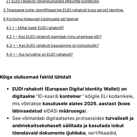
EUDI rahakoti rakendusnäited ettevõtte kontekstis
Tegutsege kohe: Identifitseerige EUDI rahakott koos sproof identiga.
Korduma kippuvad küsimused sel teemal
+ – Millal tuleb EUDI rahakott?
+ – Kas EUDI rahakott asendab minu praeguse eID?
+ – Kas EUDI rahakoti kasutamine on kohustuslik?
+ – Kui turvaline on EUDI rahakott?
Kõige olulisemad faktid lühidalt
EUDI rahakott (European Digital Identity Wallet) on
digitaalne
“ID-kaardi
konteiner
” kõigile ELi kodanikele,
mis võetakse
kasutusele alates 2026. aastast (koos
läbivaadatud
eIDASi
määrusega
).
See võimaldab digitaalsetes protsessides
turvaliselt ja
andmekaitsekohaselt
säilitada ja
kasutada
isikut
tõendavaid dokumente (juhiluba
, sertifikaadid,