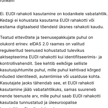
rohkem
Ei. EUDI rahakoti kasutamine on kodanikele vabatahtlik.
Kedagi ei kohustata kasutama EUDI rahakotti või
esitama digitaalseid tõendeid üksnes rahakoti kaudu.
Teatud ettevõtete ja teenusepakkujate puhul on
olukord erinev. eIDAS 2.0 raames on valitud
reguleeritud teenused kohustatud tulevikus
aktsepteerima EUDI rahakotti kui identifitseerimis- ja
kontrollivahendit. See kehtib eelkõige selliste
kasutusjuhtumite puhul, mille puhul kehtivad kõrged
nõuded identiteedi, autentimise või usalduse kohta.
Kasutajate jaoks tähendab see, et EUDI rahakoti
kasutamine jääb vabatahtlikuks, samas suureneb
nende teenuste arv, mille puhul saab EUDI rahakotti
kasutada tunnustatud ja üleeuroopalise