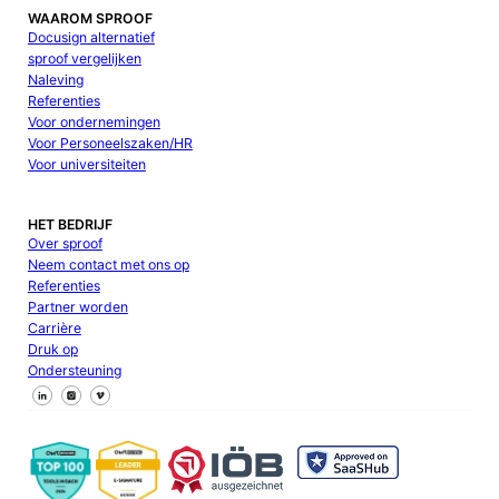
WAAROM SPROOF
Docusign alternatief
sproof vergelijken
Naleving
Referenties
Voor ondernemingen
Voor Personeelszaken/HR
Voor universiteiten
HET BEDRIJF
Over sproof
Neem contact met ons op
Referenties
Partner worden
Carrière
Druk op
Ondersteuning
Volg ons op Facebook
Volg ons op X
Volg ons op LinkedIn