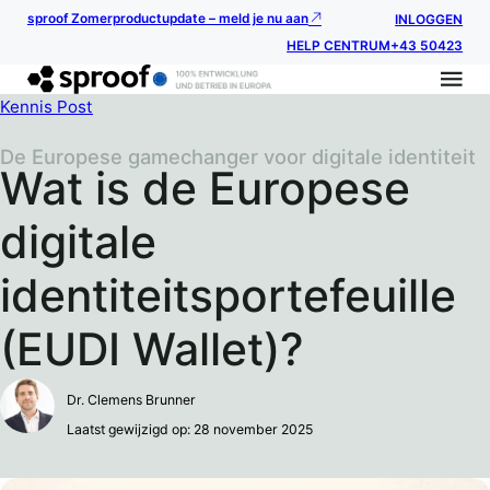
sproof Zomerproductupdate – meld je nu aan
INLOGGEN
HELP CENTRUM
+43 50423
Kennis Post
De Europese gamechanger voor digitale identiteit
Wat is de Europese
digitale
identiteitsportefeuille
(EUDI Wallet)?
Dr. Clemens Brunner
Laatst gewijzigd op: 28 november 2025