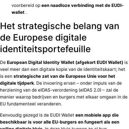
voorbereid op
een naadloze verbinding met de EUDI-
wallet
.
Het strategische belang van
de Europese digitale
identiteitsportefeuille
De
European Digital Identity Wallet (afgekort EUDI Wallet)
is
veel meer dan een digitale kopie van de identiteitskaart; het
is een
strategische
zet
van de Europese Unie
voor
het
digitale
tijdperk
. De invoering ervan – onder impuls van de
herziening van de eIDAS-verordening (eIDAS 2.0) – zal de
manier waarop bedrijven en burgers met elkaar omgaan in de
EU fundamenteel veranderen.
Eenvoudig gezegd is de EUDI Wallet
een mobiele app die
beschikbaar is voor alle EU-burgers en fungeert als een
veilige digitale kluis
. In deze kluis kunnen ze al hun