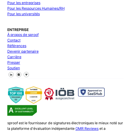
Pour les entreprises
Pour les Ressources Humaines/RH
Pour les universités
ENTREPRISE
À propos de sproof
Contact
Références
Devenir partenaire
Carrière
Presser
Soutien
Suivez-nous sur Facebook
Suivez-nous sur X
Suivez-nous sur LinkedIn
sproof est le fournisseur de signatures électroniques le mieux noté sur
la plateforme d'évaluation indépendante
OMR Reviews
et a