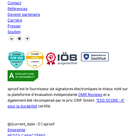
Contact
Références
Devenir partenaire
Carrière
Presser
Soutien
Suivez-nous sur Facebook
Suivez-nous sur X
Suivez-nous sur LinkedIn
sproof est le fournisseur de signatures électroniques le mieux noté sur
la plateforme d'évaluation indépendante
OMR Reviews
et a
également été récompensé par le prix CRIF GmbH.
"ESG SCORE : A"
pour la durabilité
certifié.
@{current_date : O } sproof
Empreinte
PETITS CARACTÈRES