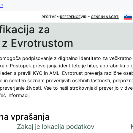
REŠITVE
REFERENCE
VIRI
CENE IN NAČRTI
ikacija za
s z Evrotrustom
 omogoča podpisovanje z digitalno identiteto za večkratn
kah. Postopek preverjanja identitete je hiter, uporabniku pri
kladen s pravili KYC in AML. Evrotrust preverja različne ose
 in celoten seznam preverljivih osebnih lastnosti, prepozn
preverjanje živosti. Vse to naši strokovnjaki preverijo v dv
Več informacij
na vprašanja
Zakaj je lokacija podatkov