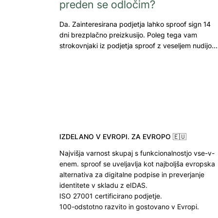
preden se odločim?
Da. Zainteresirana podjetja lahko sproof sign 14
dni brezplačno preizkusijo. Poleg tega vam
strokovnjaki iz podjetja sproof z veseljem nudijo…
IZDELANO V EVROPI. ZA EVROPO 🇪🇺
Najvišja varnost skupaj s funkcionalnostjo vse-v-
enem. sproof se uveljavlja kot najboljša evropska
alternativa za digitalne podpise in preverjanje
identitete v skladu z eIDAS.
ISO 27001 certificirano podjetje.
100-odstotno razvito in gostovano v Evropi.