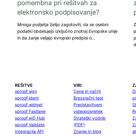
pomembna pri rešitvah za
elektronsko podpisovanje?
Mnoga podjetja želijo zagotoviti, da se osebni
Z
podatki obdelujejo izključno znotraj Evropske unije
p
in da zanje veljajo evropski predpisi o…
p
d
REŠITVE
VIRI
Z
sproof sign
Cene in načrti
D
sproof ident
Brezplačni test
p
sproof widget
Predstavitveni
S
sproof Fastlane
videoposnetek
R
sproof eID Hub
Strateški vodnik
Z
sproof Validate
(PDF)
Z
Integracija API
Znanje in blog
s