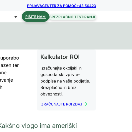
PRIJAVA
CENTER ZA POMOČ
+43 50423
PIŠITE NAM
BREZPLAČNO TESTIRANJE
Kalkulator ROI
o uporabo
jazen ter
Izračunajte okoljski in
bne
gospodarski vpliv e-
avanje
podpisa na vaše podjetje.
eh
Brezplačno in brez
obveznosti.
IZRAČUNAJTE ROI ZDAJ
Kakšno vlogo ima ameriški