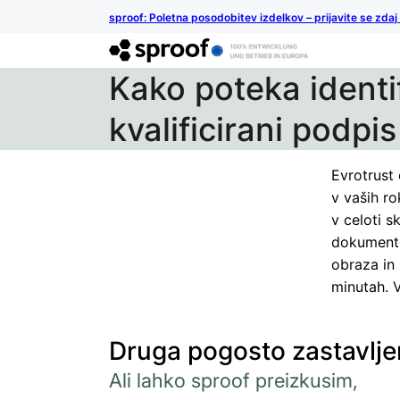
sproof: Poletna posodobitev izdelkov – prijavite se zdaj
Kako poteka identif
kvalificirani podpi
Evrotrust
v vaših ro
v celoti s
dokumente
obraza in 
minutah. 
Druga pogosto zastavlje
Ali lahko sproof preizkusim,