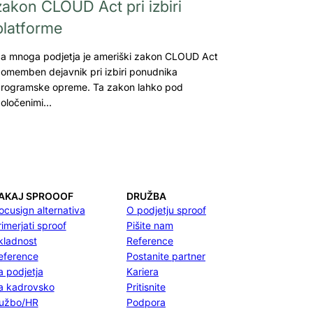
zakon CLOUD Act pri izbiri
platforme
a mnoga podjetja je ameriški zakon CLOUD Act
omemben dejavnik pri izbiri ponudnika
rogramske opreme. Ta zakon lahko pod
oločenimi…
AKAJ SPROOOF
DRUŽBA
ocusign alternativa
O podjetju sproof
rimerjati sproof
Pišite nam
kladnost
Reference
eference
Postanite partner
a podjetja
Kariera
a kadrovsko
Pritisnite
lužbo/HR
Podpora