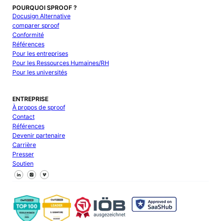
POURQUOI SPROOF ?
Docusign Alternative
comparer sproof
Conformité
Références
Pour les entreprises
Pour les Ressources Humaines/RH
Pour les universités
ENTREPRISE
À propos de sproof
Contact
Références
Devenir partenaire
Carrière
Presser
Soutien
Suivez-nous sur Facebook
Suivez-nous sur X
Suivez-nous sur LinkedIn