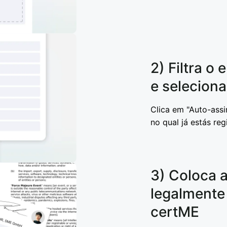
2) Filtra o
e selecion
Clica em "Auto-assi
no qual já estás reg
3) Coloca a
legalmente
certME