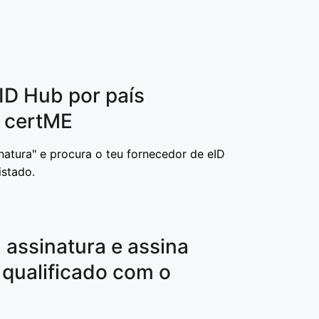
 eID Hub por país
a certME
natura" e procura o teu fornecedor de eID
istado.
 assinatura e assina
 qualificado com o