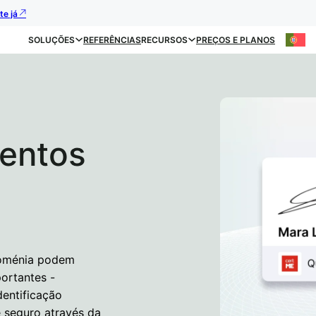
te já
SOLUÇÕES
REFERÊNCIAS
RECURSOS
PREÇOS E PLANOS
entos
Roménia podem
ortantes -
dentificação
 seguro através da