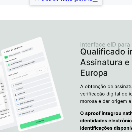
Interface eID para
Qualificado i
Assinatura e 
Europa
A obtenção de assinatu
verificação digital de 
morosa e dar origem a
O sproof integrou nat
identidades electróni
identificações disponí