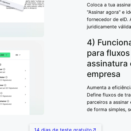
Coloca a tua assina
"Assinar agora" e i
fornecedor de eID.
juridicamente válida
4) Funcion
para fluxos
assinatura 
empresa
Aumenta a eficiênci
Define fluxos de tr
parceiros a assinar
de forma simples, s
14 dias de teste gratuito