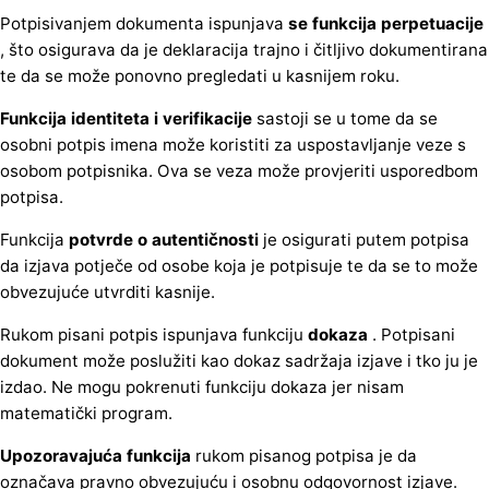
Potpisivanjem dokumenta ispunjava
se funkcija perpetuacije
, što osigurava da je deklaracija trajno i čitljivo dokumentirana
te da se može ponovno pregledati u kasnijem roku.
Funkcija identiteta i verifikacije
sastoji se u tome da se
osobni potpis imena može koristiti za uspostavljanje veze s
osobom potpisnika. Ova se veza može provjeriti usporedbom
potpisa.
Funkcija
potvrde o autentičnosti
je osigurati putem potpisa
da izjava potječe od osobe koja je potpisuje te da se to može
obvezujuće utvrditi kasnije.
Rukom pisani potpis ispunjava funkciju
dokaza
. Potpisani
dokument može poslužiti kao dokaz sadržaja izjave i tko ju je
izdao. Ne mogu pokrenuti funkciju dokaza jer nisam
matematički program.
Upozoravajuća funkcija
rukom pisanog potpisa je da
označava pravno obvezujuću i osobnu odgovornost izjave.