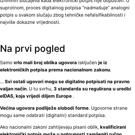
iznimnih slučajeva kada elektronički potpis nije dopušten. U
suprotnom, proces digitalnog potpisa “nadmašuje” analogni
potpis u svakom slučaju zbog tehničke nefalsifikabilnosti i
najviše dokazne vrijednosti.
Na prvi pogled
Samo
vrlo mali broj oblika ugovora
isključen
je iz
elektroničkih potpisa prema nacionalnom zakonu
.
…
Svi ostali ugovori mogu se digitalno potpisati na pravno
valjan način
. U tu svrhu,
3 standarda su regulirana u uredbi
eIDAS, koja vrijedi diljem Europe
.
Većina ugovora podliježe slobodi forme
. Ugovorne strane
mogu same odabrati (digitalni) standard potpisa.
Ako nacionalni zakoni zahtijevaju pisani oblik,
kvalificirani
elektronički potpis može u potpunosti zamijeniti ručno