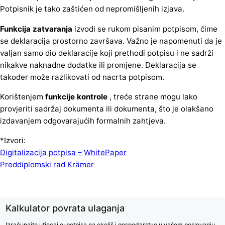
Potpisnik je tako zaštićen od nepromišljenih izjava.
Funkcija zatvaranja
izvodi se rukom pisanim potpisom, čime
se deklaracija prostorno završava. Važno je napomenuti da je
valjan samo dio deklaracije koji prethodi potpisu i ne sadrži
nikakve naknadne dodatke ili promjene. Deklaracija se
također može razlikovati od nacrta potpisom.
Korištenjem
funkcije kontrole
, treće strane mogu lako
provjeriti sadržaj dokumenta ili dokumenta, što je olakšano
izdavanjem odgovarajućih formalnih zahtjeva.
*Izvori:
Digitalizacija potpisa – WhitePaper
Preddiplomski rad Krämer
Kalkulator povrata ulaganja
Izračunajte utjecaj e-potpisa na okoliš i gospodarstvo u vašem poslovanju.