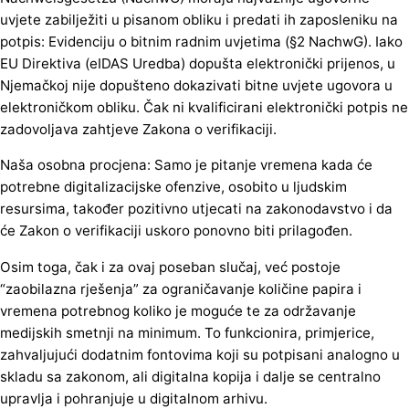
uvjete zabilježiti u pisanom obliku i predati ih zaposleniku na
potpis: Evidenciju o bitnim radnim uvjetima (§2 NachwG). Iako
EU Direktiva (eIDAS Uredba) dopušta elektronički prijenos, u
Njemačkoj nije dopušteno dokazivati bitne uvjete ugovora u
elektroničkom obliku. Čak ni kvalificirani elektronički potpis ne
zadovoljava zahtjeve Zakona o verifikaciji.
Naša osobna procjena: Samo je pitanje vremena kada će
potrebne digitalizacijske ofenzive, osobito u ljudskim
resursima, također pozitivno utjecati na zakonodavstvo i da
će Zakon o verifikaciji uskoro ponovno biti prilagođen.
Osim toga, čak i za ovaj poseban slučaj, već postoje
“zaobilazna rješenja” za ograničavanje količine papira i
vremena potrebnog koliko je moguće te za održavanje
medijskih smetnji na minimum. To funkcionira, primjerice,
zahvaljujući dodatnim fontovima koji su potpisani analogno u
skladu sa zakonom, ali digitalna kopija i dalje se centralno
upravlja i pohranjuje u digitalnom arhivu.