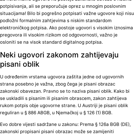
potpisivanja, ali se preporučuje oprez u mnogim poslovnim
situacijama! Bilo bi pogrešno potpisati važne ugovore koji nisu
podložni formalnim zahtjevima s niskim standardom
elektroničkog potpisa. Ako postoje ugovori s visokim iznosima
pregovora ili visokim rizikom od odgovornosti, važno je
osloniti se na visok standard digitalnog potpisa.
Neki ugovori zakonom zahtijevaju
pisani oblik
U određenim vrstama ugovora zaštita jedne od ugovornih
strana posebno je važna, zbog čega je pisani obrazac
zakonski obavezan. Pravno se to naziva pisani oblik. Kako bi
se uskladili s pisanim ili pisanim obrascem, zakon zahtijeva
rukom potpis obje ugovorne strane. U Austriji je pisani oblik
reguliran u § 886 ABGB, u Njemačkoj u § 126 (1) BGB.
Evo dobre vijesti sadržane u zakonu: Prema § 126a BGB (DE),
zakonski propisani pisani obrazac može se zamijeniti