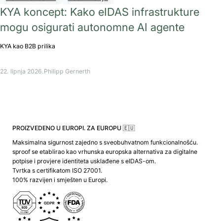
KYA koncept: Kako eIDAS infrastrukture
mogu osigurati autonomne AI agente
KYA kao B2B prilika
22. lipnja 2026.
Philipp Gernerth
PROIZVEDENO U EUROPI. ZA EUROPU 🇪🇺
Maksimalna sigurnost zajedno s sveobuhvatnom funkcionalnošću.
sproof se etablirao kao vrhunska europska alternativa za digitalne
potpise i provjere identiteta usklađene s eIDAS-om.
Tvrtka s certifikatom ISO 27001.
100% razvijen i smješten u Europi.