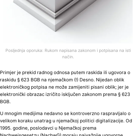
Posljednja oporuka: Rukom napisana zakonom i potpisana na isti
način.
Primjer je prekid radnog odnosa putem raskida ili ugovora o
raskidu § 623 BGB na njemačkom (!) Desno. Nijedan oblik
elektroničkog potpisa ne može zamijeniti pisani oblik; jer je
elektronički obrazac izričito isključen zakonom prema § 623
BGB.
U mnogim medijima nedavno se kontroverzno raspravljalo o
velikom koraku unatrag u njemačkoj politici digitalizacije. Od
1995. godine, poslodavci u Njemačkoj prema
Nachweisgesetzu (NachwG) moraju najvažnije ugovorne