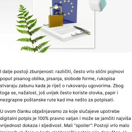
I dalje postoji zbunjenost: različiti, često vrlo slični pojmovi
poput pisanog oblika, pisanja, slobode forme, rukopisa
stvaraju zabunu kada je riječ o rukovanju ugovorima. Zbog
toga se, nažalost, još uvijek često koriste olovka, papir i
nezgrapne poštanske rute kad ima nešto za potpisati.
U ovom članku objašnjavamo za koje slučajeve upotrebe
digitalni potpis je 100% pravno valjan i može se jamčiti najviša
vrijednost dokaza i sljedivost. Mali “spoiler”: Postoji vrlo malo