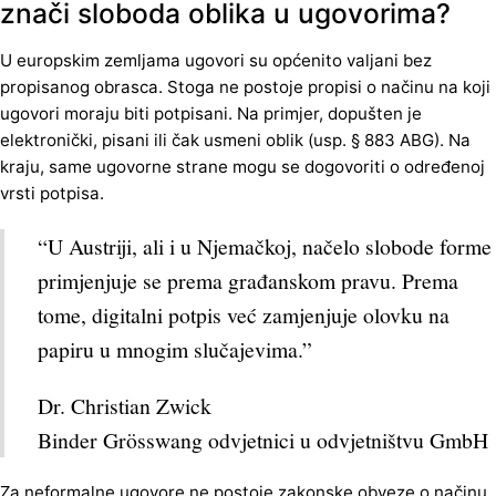
znači sloboda oblika u ugovorima?
U europskim zemljama ugovori su općenito valjani bez
propisanog obrasca. Stoga ne postoje propisi o načinu na koji
ugovori moraju biti potpisani. Na primjer, dopušten je
elektronički, pisani ili čak usmeni oblik (usp. § 883 ABG). Na
kraju, same ugovorne strane mogu se dogovoriti o određenoj
vrsti potpisa.
“U Austriji, ali i u Njemačkoj, načelo slobode forme
primjenjuje se prema građanskom pravu. Prema
tome, digitalni potpis već zamjenjuje olovku na
papiru u mnogim slučajevima.”
Dr. Christian Zwick
Binder Grösswang odvjetnici u odvjetništvu GmbH
Za neformalne ugovore ne postoje zakonske obveze o načinu