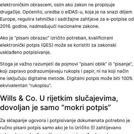
elektroničkim obrascem, osim ako zakon ne propisuje
drugačije. Općenito, uredba o eIDAS-u, koja je na snazi diljem
Europe, regulira tehničke i sadržajne zahtjeve za e-potpise od
2016. godine, nadmašujući nacionalne zakone.
Ako je “pisani obrazac” izričito potreban, kvalificirani
elektronički potpis (QES) može se koristiti za zakonski
usklađeno potpisivanje.
Stoga je važno razumjeti da pojmovi “pisani oblik” ili “pisanje”,
koji zapravo podrazumijevaju rukopis i papir, ni na koji način
ne isključuju digitalne metode. Digitalni potpis može biti 100%
ekvivalentan “rukopisu”.
Wills & Co. U rijetkim slučajevima,
dovoljan je samo “mokri potpis”
Za sklapanje ugovora i potpisivanje dokumenata potrebno je
ručno pisani potpis samo ako je to izričito (!) zahtijevano