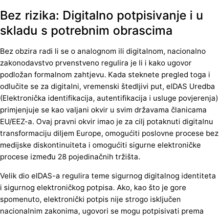
Bez rizika: Digitalno potpisivanje i u
skladu s potrebnim obrascima
Bez obzira radi li se o analognom ili digitalnom, nacionalno
zakonodavstvo prvenstveno regulira je li i kako ugovor
podložan formalnom zahtjevu. Kada steknete pregled toga i
odlučite se za digitalni, vremenski štedljivi put, eIDAS Uredba
(Elektronička identifikacija, autentifikacija i usluge povjerenja)
primjenjuje se kao valjani okvir u svim državama članicama
EU/EEZ-a. Ovaj pravni okvir imao je za cilj potaknuti digitalnu
transformaciju diljem Europe, omogućiti poslovne procese bez
medijske diskontinuiteta i omogućiti sigurne elektroničke
procese između 28 pojedinačnih tržišta.
Velik dio eIDAS-a regulira teme sigurnog digitalnog identiteta
i sigurnog elektroničkog potpisa. Ako, kao što je gore
spomenuto, elektronički potpis nije strogo isključen
nacionalnim zakonima, ugovori se mogu potpisivati prema