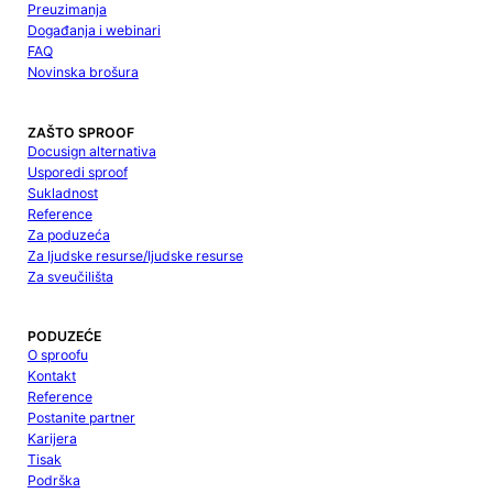
Preuzimanja
Događanja i webinari
FAQ
Novinska brošura
ZAŠTO SPROOF
Docusign alternativa
Usporedi sproof
Sukladnost
Reference
Za poduzeća
Za ljudske resurse/ljudske resurse
Za sveučilišta
PODUZEĆE
O sproofu
Kontakt
Reference
Postanite partner
Karijera
Tisak
Podrška