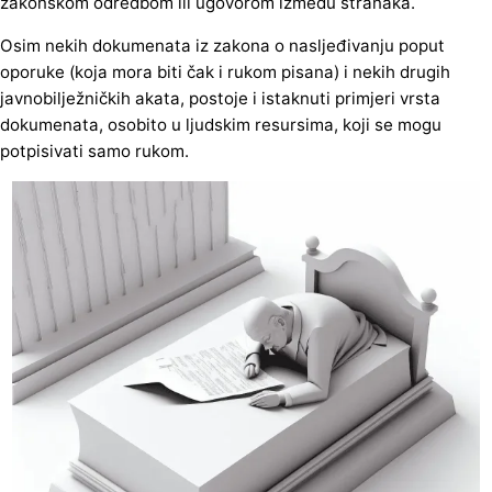
zakonskom odredbom ili ugovorom između stranaka.
Osim nekih dokumenata iz zakona o nasljeđivanju poput
oporuke (koja mora biti čak i rukom pisana) i nekih drugih
javnobilježničkih akata, postoje i istaknuti primjeri vrsta
dokumenata, osobito u ljudskim resursima, koji se mogu
potpisivati samo rukom.