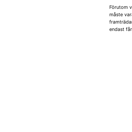
Förutom v
måste vara
framträda
endast få