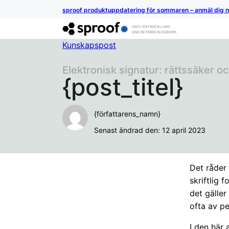
sproof produktuppdatering för sommaren – anmäl dig 
Kunskapspost
Elektronisk signatur: rättssäker och
{post_titel}
{författarens_namn}
Senast ändrad den: 12 april 2023
Det råder 
skriftlig 
det gäller
ofta av p
I den här 