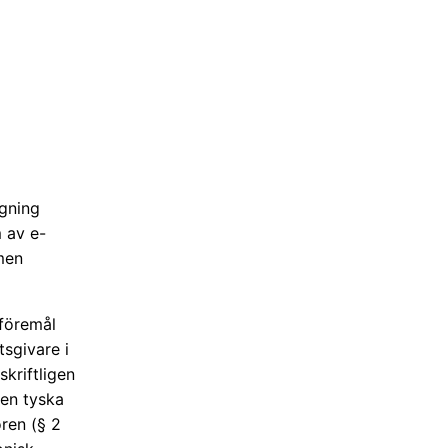
gning
m av e-
rmen
 föremål
tsgivare i
skriftligen
den tyska
ren (§ 2