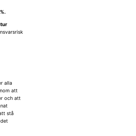
0%.
atur
nsvarsrisk
r alla
enom att
er och att
knat
att stå
 det