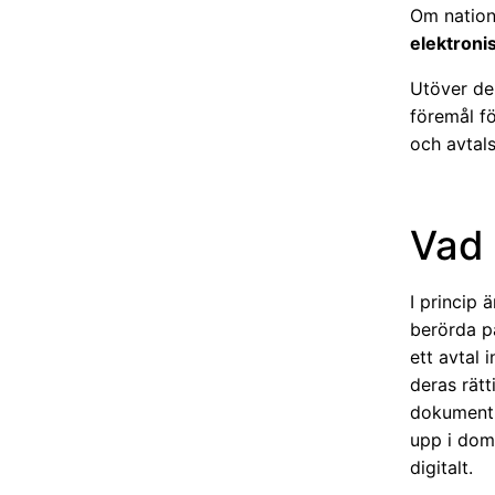
Om natione
elektroni
Utöver de 
föremål f
och avtal
Vad 
I princip 
berörda pa
ett avtal 
deras rät
dokument f
upp i doms
digitalt.