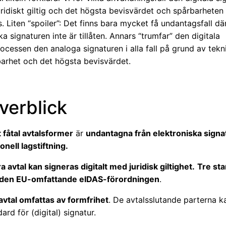
ridiskt giltig och det högsta bevisvärdet och spårbarheten
. Liten “spoiler”: Det finns bara mycket få undantagsfall dä
ka signaturen inte är tillåten. Annars “trumfar” den digitala
ocessen den analoga signaturen i alla fall på grund av tekn
barhet och det högsta bevisvärdet.
verblick
t fåtal avtalsformer
är
undantagna från elektroniska signa
ionell lagstiftning.
ra avtal kan signeras digitalt med juridisk giltighet.
Tre st
den EU-omfattande eIDAS-förordningen
.
avtal omfattas av formfrihet
. De avtalsslutande parterna k
dard för (digital) signatur.