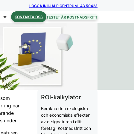
LOGGA IN
HJÄLP CENTRUM
+43 50423
KONTAKTA OSS
TESTET ÄR KOSTNADSFRITT
ROI-kalkylator
p som
irring när
Beräkna den ekologiska
farande
och ekonomiska effekten
s under.
av e-signaturen i ditt
företag. Kostnadsfritt och
ignaturen