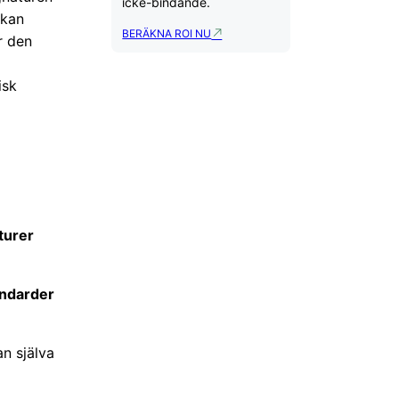
icke-bindande.
 kan
BERÄKNA ROI NU
r den
isk
turer
andarder
an själva