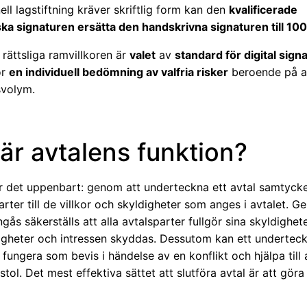
ll lagstiftning kräver skriftlig form kan den
kvalificerade
ska signaturen ersätta den handskrivna signaturen till 10
rättsliga ramvillkoren är
valet
av
standard för digital sign
ör
en individuell bedömning av valfria risker
beroende på a
svolym.
är avtalens funktion?
är det uppenbart: genom att underteckna ett avtal samtycke
rter till de villkor och skyldigheter som anges i avtalet. G
ingås säkerställs att alla avtalsparter fullgör sina skyldighet
tigheter och intressen skyddas. Dessutom kan ett undertec
ungera som bevis i händelse av en konflikt och hjälpa till 
tol. Det mest effektiva sättet att slutföra avtal är att göra