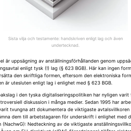
Sista vilja och testamente: handskriven enligt lag och även
undertecknad.
el är uppsägning av anställningsförhållanden genom uppsä
ingsavtal enligt tysk (!) lag (§ 623 BGB). Här kan ingen for
rsätta den skriftliga formen, eftersom den elektroniska fo
en är utesluten enligt lag i enlighet med § 623 BGB.
bakslag i den tyska digitaliseringspolitiken har nyligen varit
troversiell diskussion i många medier. Sedan 1995 har arbe
arit tvungna att dokumentera de viktigaste avtalsvillkoren 
mna dem till arbetstagaren för underskrift i enlighet med 
n (NachwG): Nedteckning av de viktigaste anställningsvillko