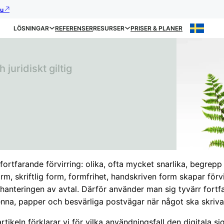
nu
LÖSNINGAR
REFERENSER
RESURSER
PRISER & PLANER
 juridiskt giltig
fortfarande förvirring: olika, ofta mycket snarlika, begrep
form, skriftlig form, formfrihet, handskriven form skapar förv
 hanteringen av avtal. Därför använder man sig tyvärr fort
enna, papper och besvärliga postvägar när något ska skriva
artikeln förklarar vi för vilka användningsfall den digitala s