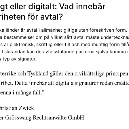
t eller digitalt: Vad innebär
riheten för avtal?
ka länder är avtal i allmänhet giltiga utan föreskriven form.
ga bestämmelser om på vilket sätt avtal måste underteckna
 är elektronisk, skriftlig eller till och med muntlig form tillå
 I slutändan kan de avtalsslutande parterna själva komma 
 typ av signatur.
terrike och Tyskland gäller den civilrättsliga principe
rihet. Detta innebär att digitala signaturer redan ersätt
enna i många fall.”
hristian Zwick
er Grösswang Rechtsanwälte GmbH