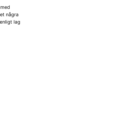
h med
det några
nligt lag