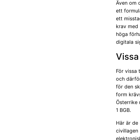
Även om de
ett formu
ett missta
krav med e
höga förh
digitala s
Vissa 
För vissa 
och därför
för den sk
form krävs
Österrike 
1 BGB.
Här är de 
civillagen
elektronis