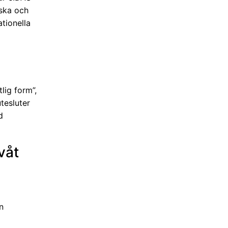
iska och
tionella
tlig form”,
tesluter
d
“våt
n