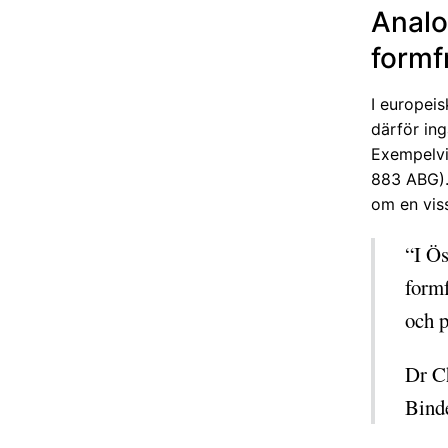
Analog
formf
I europeis
därför in
Exempelvis
883 ABG).
om en viss
“I Ös
formf
och p
Dr C
Bind