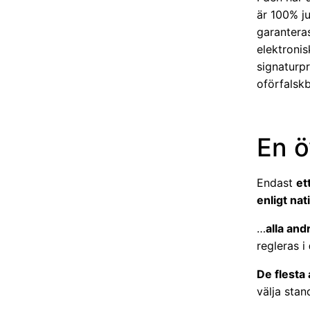
är 100% ju
garanteras
elektronis
signaturpr
oförfalsk
En ö
Endast
et
enligt nat
…
alla and
regleras i
De flesta 
välja stan