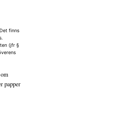
 Det finns
s.
ten (jfr §
överens
n om
er papper