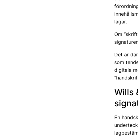
förordning
innehållsm
lagar.
Om “skrift
signaturen
Det är därf
som tender
digitala 
“handskrift
Wills 
signat
En handsk
underteckn
lagbestäm