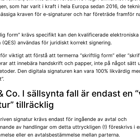
en, som har varit i kraft i hela Europa sedan 2016, de tekn
ässiga kraven för e-signaturer och har företräde framför na
lig form” krävs specifikt kan den kvalificerade elektroniska
 (QES) användas för juridiskt korrekt signering.
ör viktigt att förstå att termerna “skriftlig form” eller “skrif
ar att innebära handskrift och papper, inte på något sätt u
metoder. Den digitala signaturen kan vara 100% likvärdig me
”.
& Co. I sällsynta fall är endast en 
ur” tillräcklig
riven signatur krävs endast för ingående av avtal och
ande av handlingar om detta uttryckligen (!) föreskrivs i e
melse eller en avtalsbestämmelse mellan parterna.