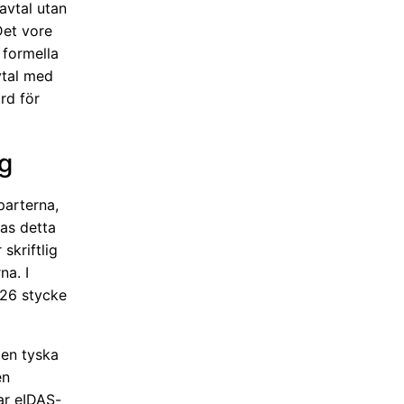
avtal utan
Det vore
 formella
vtal med
rd för
ag
parterna,
las detta
 skriftlig
na. I
126 stycke
den tyska
en
rar eIDAS-