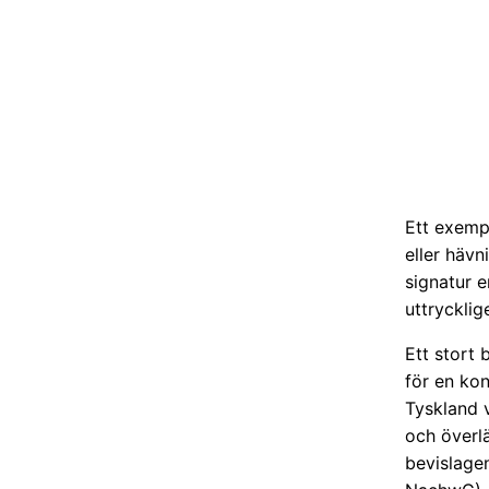
Ett exemp
eller hävn
signatur e
uttrycklig
Ett stort 
för en kon
Tyskland v
och överlä
bevislage