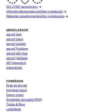
ISO 27001 tanúsítvány
Információbiztonsági politikai nyilatkozat
Weboldal akadálymentesítési nyilatkozata
MEGOLDÁSOK
sproof sign
sproof ident
sproof widget
sproof Fastlane
sproof eID Hub
sproof Validate
API integráció
Integrációk
FORRÁSOK
Árak és tervek
Ingyenes teszt
Demo videó
Stratégiai útmutató (PDF)
Tudás & Blog
Letöltések