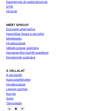
Események és webináriumok
GYIK
Hírlevél
MIÉRT SPROOF
Docusign alternatíva
hasonlítsa össze a sproofot
Megfelelés
Hivatkozások
Vállalkozások számára
Humánerőforrás/HR esetében
Egyetemek számára
A VÁLLALAT
A sprooofól
Kapcsolatfelvétel
Hivatkozások
Legyen partner
Karrier
Sajtó
Támogatás
Kövessen minket a Facebookon
Kövessen minket az X-en
Kövessen minket a LinkedIn-en