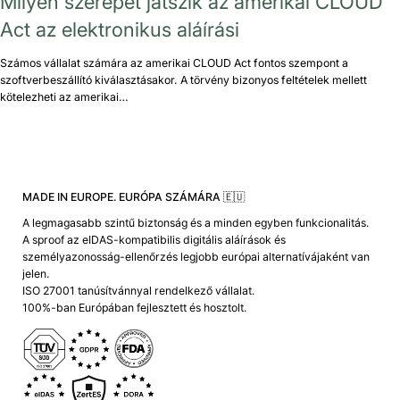
Milyen szerepet játszik az amerikai CLOUD
Act az elektronikus aláírási
Számos vállalat számára az amerikai CLOUD Act fontos szempont a
szoftverbeszállító kiválasztásakor. A törvény bizonyos feltételek mellett
kötelezheti az amerikai…
MADE IN EUROPE. EURÓPA SZÁMÁRA 🇪🇺
A legmagasabb szintű biztonság és a minden egyben funkcionalitás.
A sproof az eIDAS-kompatibilis digitális aláírások és
személyazonosság-ellenőrzés legjobb európai alternatívájaként van
jelen.
ISO 27001 tanúsítvánnyal rendelkező vállalat.
100%-ban Európában fejlesztett és hosztolt.