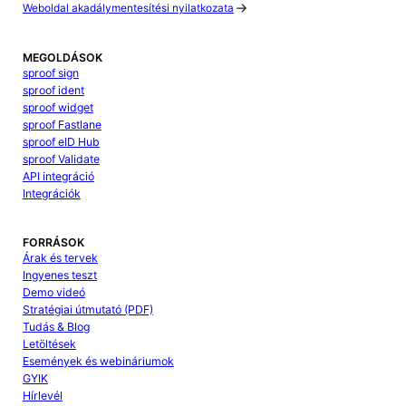
Weboldal akadálymentesítési nyilatkozata
MEGOLDÁSOK
sproof sign
sproof ident
sproof widget
sproof Fastlane
sproof eID Hub
sproof Validate
API integráció
Integrációk
FORRÁSOK
Árak és tervek
Ingyenes teszt
Demo videó
Stratégiai útmutató (PDF)
Tudás & Blog
Letöltések
Események és webináriumok
GYIK
Hírlevél