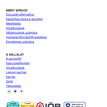
MIÉRT SPROOF
Docusign alternatíva
hasonlítsa össze a sproofot
Megfelelés
Hivatkozások
Vállalkozások számára
Humánerőforrás/HR esetében
Egyetemek számára
A VÁLLALAT
A sprooofól
Kapcsolatfelvétel
Hivatkozások
Legyen partner
Karrier
Sajtó
Támogatás
Kövessen minket a Facebookon
Kövessen minket az X-en
Kövessen minket a LinkedIn-en