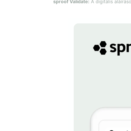
sproof Validate:
A digitális aláírá