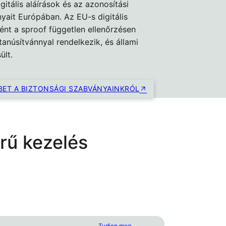
itális aláírások és az azonosítási
ait Európában. Az EU-s digitális
ként a sproof független ellenőrzésen
tanúsítvánnyal rendelkezik, és állami
ült.
ET A BIZTONSÁGI SZABVÁNYAINKRÓL
rű kezelés
Tudjon meg