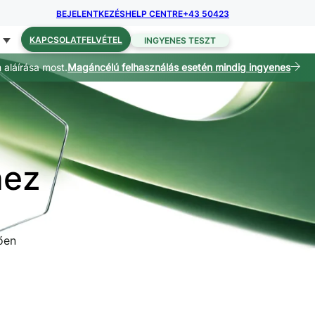
BEJELENTKEZÉS
HELP CENTRE
+43 50423
KAPCSOLATFELVÉTEL
INGYENES TESZT
aláírása most.
Magáncélú felhasználás esetén mindig ingyenes
hez
ően