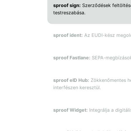
sproof sign:
Szerződések feltöltése
testreszabása.
sproof ident:
Az EUDI-kész megold
sproof Fastlane:
SEPA-megbízások é
sproof eID Hub:
Zökkenőmentes hoz
interfészen keresztül.
sproof Widget:
Integrálja a digitá