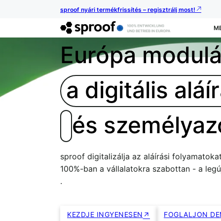
sproof nyári termékfrissítés – regisztrálj most!
M
Európa modulár
a digitális alá
és személyaz
sproof digitalizálja az aláírási folyamatoka
100%-ban a vállalatokra szabottan - a le
.
KEZDJE INGYENESEN
FOGLALJON D