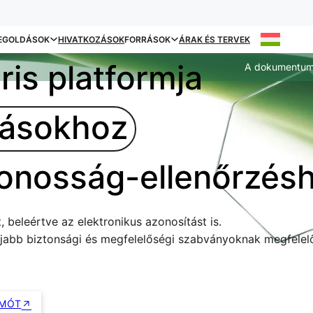
EGOLDÁSOK
HIVATKOZÁSOK
FORRÁSOK
ÁRAK ÉS TERVEK
is platformja
A dokumentum 
írásokhoz
onosság-ellenőrzés
t, beleértve az elektronikus azonosítást is.
gújabb biztonsági és megfelelőségi szabványoknak megfelel
EMÓT