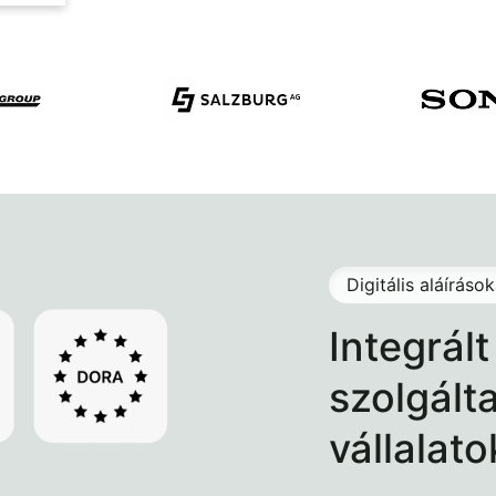
Digitális aláíráso
Integrált
szolgált
vállalat