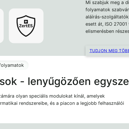
Mi szabjuk meg a dig
folyamatok szabvány
aláírás-szolgáltató
esett át, ISO 27001 
elismerésben részes
TUDJON MEG TÖBB
ó folyamatok
ok - lenyűgözően egysze
 számára olyan speciális modulokat kínál, amelyek
matikai rendszereibe, és a piacon a legjobb felhasználói