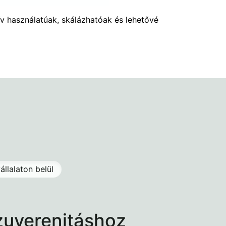
ív használatúak, skálázhatóak és lehetővé
vállalaton belül
szuverenitáshoz