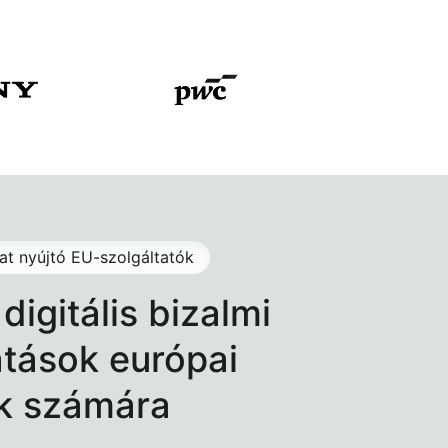
kat nyújtó EU-szolgáltatók
 digitális bizalmi
atások európai
ok számára