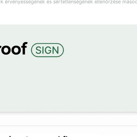
sok érvényességének és sértetlenségének ellenőrzése másod