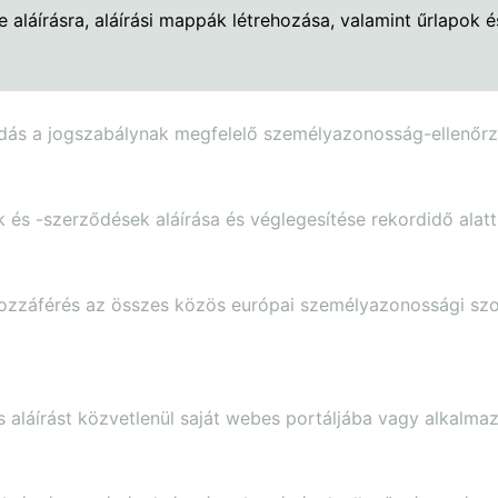
 aláírásra, aláírási mappák létrehozása, valamint űrlapok é
ás a jogszabálynak megfelelő személyazonosság-ellenőrzé
s -szerződések aláírása és véglegesítése rekordidő alatt
záférés az összes közös európai személyazonossági szol
lis aláírást közvetlenül saját webes portáljába vagy alkalma