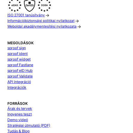
ISO 27001 tanúsítvány
Információbiztonsági politikai nyilatkozat
Weboldal akadálymentesítési nyilatkozata
MEGOLDÁSOK
sproof sign
sproof ident
sproof widget
sproof Fastlane
sproof eID Hub
sproof Validate
API integráció
Integrációk
FORRÁSOK
Árak és tervek
Ingyenes teszt
Demo videó
Stratégiai útmutató (PDF)
Tudás & Blog