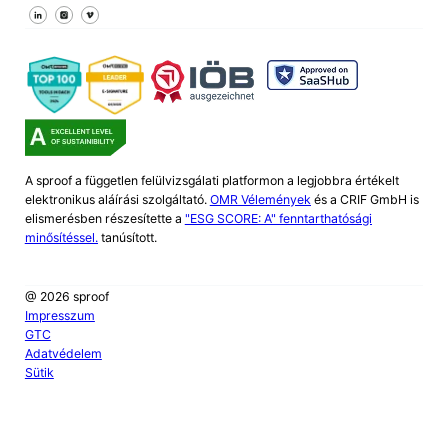
Kövessen minket a Facebookon
Kövessen minket az X-en
Kövessen minket a LinkedIn-en
A sproof a független felülvizsgálati platformon a legjobbra értékelt
elektronikus aláírási szolgáltató.
OMR Vélemények
és a CRIF GmbH is
elismerésben részesítette a
"ESG SCORE: A" fenntarthatósági
minősítéssel.
tanúsított.
@ 2026 sproof
Impresszum
GTC
Adatvédelem
Sütik