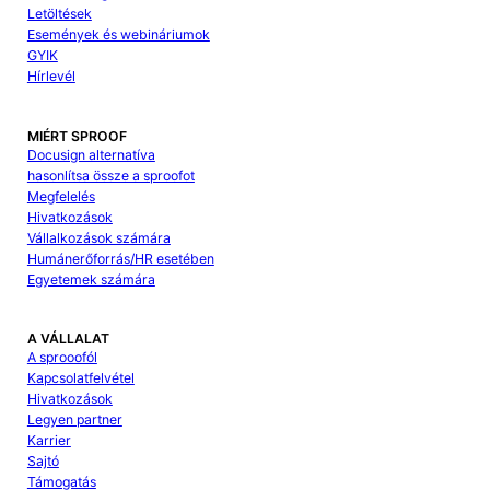
Letöltések
Események és webináriumok
GYIK
Hírlevél
MIÉRT SPROOF
Docusign alternatíva
hasonlítsa össze a sproofot
Megfelelés
Hivatkozások
Vállalkozások számára
Humánerőforrás/HR esetében
Egyetemek számára
A VÁLLALAT
A sprooofól
Kapcsolatfelvétel
Hivatkozások
Legyen partner
Karrier
Sajtó
Támogatás