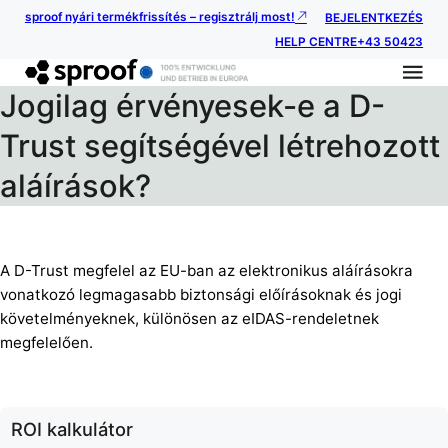
sproof nyári termékfrissítés – regisztrálj most!
BEJELENTKEZÉS
HELP CENTRE
+43 50423
Jogilag érvényesek-e a D-
Trust segítségével létrehozott
aláírások?
A D-Trust megfelel az EU-ban az elektronikus aláírásokra
vonatkozó legmagasabb biztonsági előírásoknak és jogi
követelményeknek, különösen az eIDAS-rendeletnek
megfelelően.
ROI kalkulátor