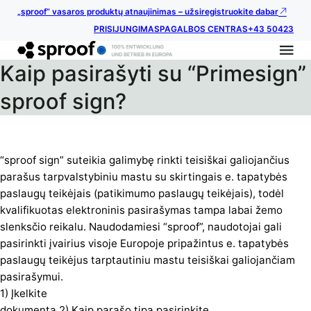
„sproof“ vasaros produktų atnaujinimas – užsiregistruokite dabar
PRISIJUNGIMAS
PAGALBOS CENTRAS
+43 50423
Kaip pasirašyti su “Primesign”
sproof sign?
“sproof sign” suteikia galimybę rinkti teisiškai galiojančius
parašus tarpvalstybiniu mastu su skirtingais e. tapatybės
paslaugų teikėjais (patikimumo paslaugų teikėjais), todėl
kvalifikuotas elektroninis pasirašymas tampa labai žemo
slenksčio reikalu. Naudodamiesi “sproof”, naudotojai gali
pasirinkti įvairius visoje Europoje pripažintus e. tapatybės
paslaugų teikėjus tarptautiniu mastu teisiškai galiojančiam
pasirašymui.
1) Įkelkite
dokumentą 2) Kaip parašo tipą pasirinkite