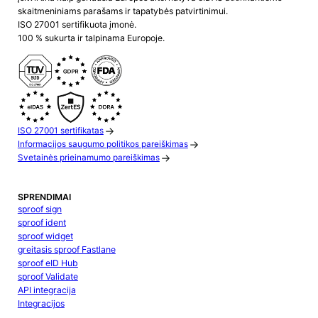
skaitmeniniams parašams ir tapatybės patvirtinimui.
ISO 27001 sertifikuota įmonė.
100 % sukurta ir talpinama Europoje.
ISO 27001 sertifikatas
Informacijos saugumo politikos pareiškimas
Svetainės prieinamumo pareiškimas
SPRENDIMAI
sproof sign
sproof ident
sproof widget
greitasis sproof Fastlane
sproof eID Hub
sproof Validate
API integracija
Integracijos