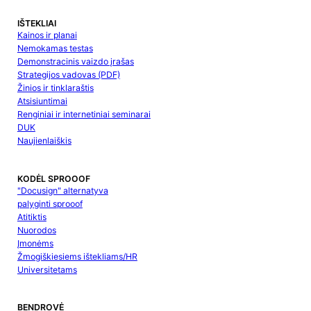
IŠTEKLIAI
Kainos ir planai
Nemokamas testas
Demonstracinis vaizdo įrašas
Strategijos vadovas (PDF)
Žinios ir tinklaraštis
Atsisiuntimai
Renginiai ir internetiniai seminarai
DUK
Naujienlaiškis
KODĖL SPROOOF
"Docusign" alternatyva
palyginti sprooof
Atitiktis
Nuorodos
Įmonėms
Žmogiškiesiems ištekliams/HR
Universitetams
BENDROVĖ