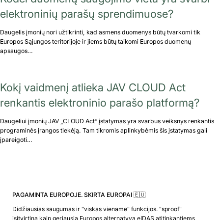
elektroninių parašų sprendimuose?
Daugelis įmonių nori užtikrinti, kad asmens duomenys būtų tvarkomi tik
Europos Sąjungos teritorijoje ir jiems būtų taikomi Europos duomenų
apsaugos…
Kokį vaidmenį atlieka JAV CLOUD Act
renkantis elektroninio parašo platformą?
Daugeliui įmonių JAV „CLOUD Act“ įstatymas yra svarbus veiksnys renkantis
programinės įrangos tiekėją. Tam tikromis aplinkybėmis šis įstatymas gali
įpareigoti…
PAGAMINTA EUROPOJE. SKIRTA EUROPAI 🇪🇺
Didžiausias saugumas ir "viskas viename" funkcijos. "sproof"
įsitvirtina kaip geriausia Europos alternatyva eIDAS atitinkantiems