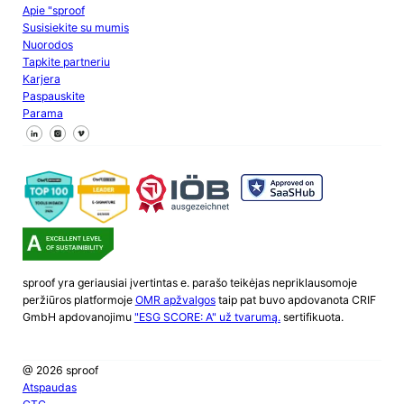
Apie "sproof
Susisiekite su mumis
Nuorodos
Tapkite partneriu
Karjera
Paspauskite
Parama
Sekite mus "Facebook
Sekite mus X
Sekite mus "LinkedIn
sproof yra geriausiai įvertintas e. parašo teikėjas nepriklausomoje
peržiūros platformoje
OMR apžvalgos
taip pat buvo apdovanota CRIF
GmbH apdovanojimu
"ESG SCORE: A" už tvarumą.
sertifikuota.
@ 2026 sproof
Atspaudas