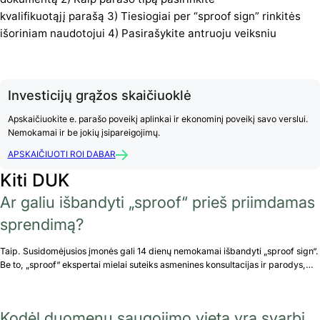
kvalifikuotąjį parašą 3) Tiesiogiai per “sproof sign” rinkitės
išoriniam naudotojui 4) Pasirašykite antruoju veiksniu
Investicijų grąžos skaičiuoklė
Apskaičiuokite e. parašo poveikį aplinkai ir ekonominį poveikį savo verslui.
Nemokamai ir be jokių įsipareigojimų.
APSKAIČIUOTI ROI DABAR
Kiti DUK
Ar galiu išbandyti „sproof“ prieš priimdamas
sprendimą?
Taip. Susidomėjusios įmonės gali 14 dienų nemokamai išbandyti „sproof sign“.
Be to, „sproof“ ekspertai mielai suteiks asmenines konsultacijas ir parodys,…
Kodėl duomenų saugojimo vieta yra svarbi