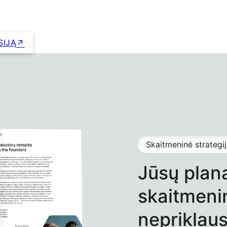
SIJĄ
Skaitmeninė strategi
Jūsų plana
skaitmeni
neprikla