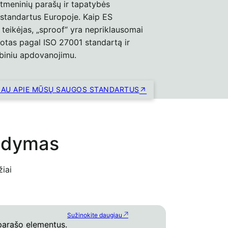
tmeninių parašų ir tapatybės
standartus Europoje. Kaip ES
 teikėjas, „sproof“ yra nepriklausomai
kuotas pagal ISO 27001 standartą ir
biniu apdovanojimu.
IAU APIE MŪSŲ SAUGOS STANDARTUS
aldymas
žiai
Sužinokite daugiau
 parašo elementus.