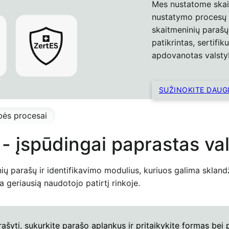
Mes nustatome skai
nustatymo procesų 
skaitmeninių parašų
patikrintas, sertifi
apdovanotas valsty
SUŽINOKITE DAUG
ybės procesai
 - įspūdingai paprastas v
nių parašų ir identifikavimo modulius, kuriuos galima skland
na geriausią naudotojo patirtį rinkoje.
irašyti, sukurkite parašo aplankus ir pritaikykite formas bei