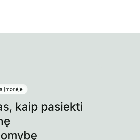
ja įmonėje
s, kaip pasiekti
nę
usomybę