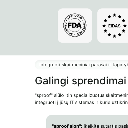
Integruoti skaitmeniniai parašai ir tapat
Galingi sprendimai
"sproof" siūlo itin specializuotus skaitmeni
integruoti į jūsų IT sistemas ir kurie užtikri
"sproof sign":
įkelkite sutartis pas