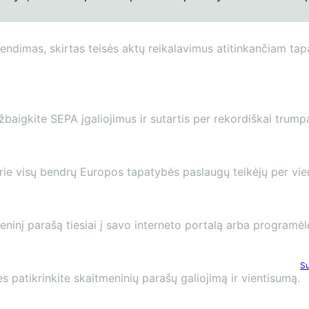
ndimas, skirtas teisės aktų reikalavimus atitinkančiam tap
žbaigkite SEPA įgaliojimus ir sutartis per rekordiškai trumpą
rie visų bendrų Europos tapatybės paslaugų teikėjų per vie
ninį parašą tiesiai į savo interneto portalą arba programėl
Su
s patikrinkite skaitmeninių parašų galiojimą ir vientisumą.