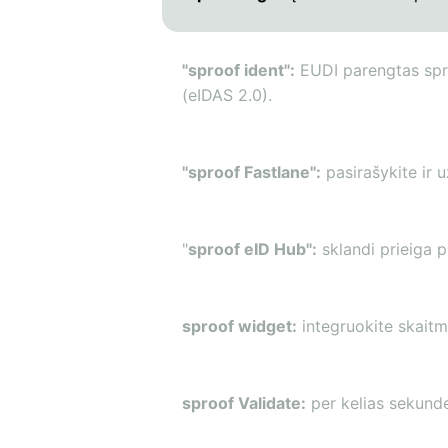
"sproof ident":
EUDI parengtas spre
(eIDAS 2.0).
"sproof Fastlane":
pasirašykite ir u
"
sproof eID Hub":
sklandi prieiga p
sproof widget:
integruokite skaitme
sproof Validate:
per kelias sekunde