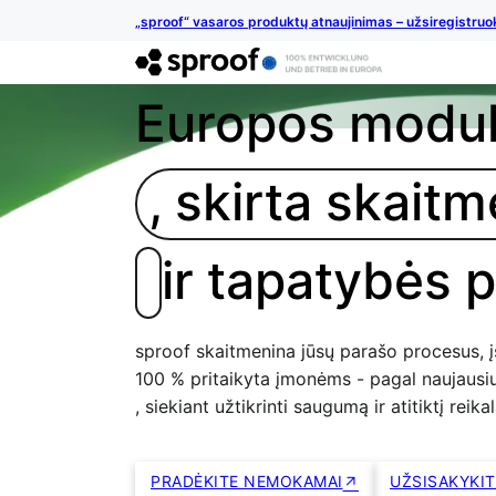
„sproof“ vasaros produktų atnaujinimas – užsiregistruo
Europos modul
, skirta skai
ir tapatybės p
sproof skaitmenina jūsų parašo procesus, įs
100 % pritaikyta įmonėms - pagal naujausi
, siekiant užtikrinti saugumą ir atitiktį reik
PRADĖKITE NEMOKAMAI
UŽSISAKYKI