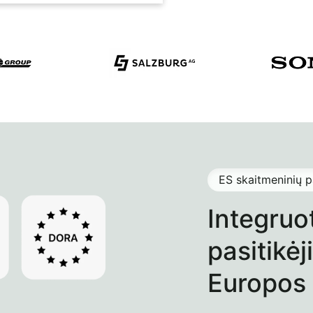
ES skaitmeninių p
Integruo
pasitikė
Europos