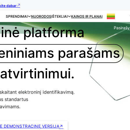
kite dabar
SPRENDIMAI
NUORODOS
IŠTEKLIAI
KAINOS IR PLANAI
inė platforma
Pasirašy
tmeniniams parašams
atvirtinimui.
kaitant elektroninį identifikavimą.
us standartus
alavimams.
TE DEMONSTRACINĘ VERSIJĄ