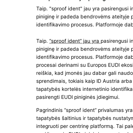
Taip. "sproof ident" jau yra pasirengusi 
piniginę ir padeda bendrovėms ateityje p
identifikavimo procesus. Platformoje da
Taip.
“sproof ident” jau yra
pasirengusi i
piniginę ir padeda bendrovėms ateityje p
identifikavimo procesus. Platformoje dab
procesai derinami su Europos EUDI ekosi
reiškia, kad įmonės jau dabar gali naudot
sprendimais, tokiais kaip ID Austria arb
tapatybės kortelės internetinio identifika
pasirengti EUDI piniginės įdiegimui.
Pagrindinis “sproof ident” privalumas yra
tapatybės šaltinius ir tapatybės nustat
integruoti per centrinę platformą. Tai pa