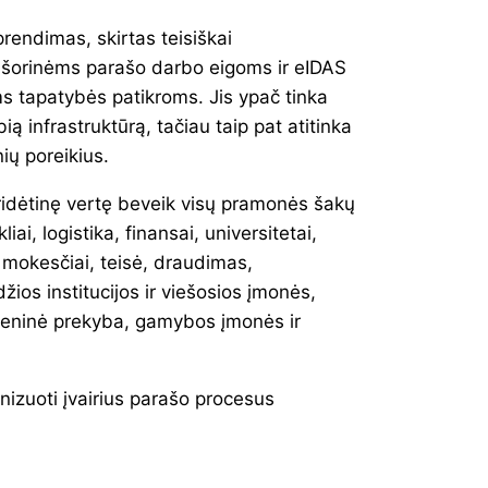
prendimas, skirtas teisiškai
 išorinėms parašo darbo eigoms ir eIDAS
ms tapatybės patikroms. Jis ypač tinka
ą infrastruktūrą, tačiau taip pat atitinka
ų poreikius.
ridėtinę vertę beveik visų pramonės šakų
ai, logistika, finansai, universitetai,
 mokesčiai, teisė, draudimas,
žios institucijos ir viešosios įmonės,
meninė prekyba, gamybos įmonės ir
nizuoti įvairius parašo procesus