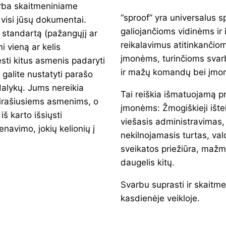
arba skaitmeniniame
“sproof” yra universalus s
 visi jūsų dokumentai.
galiojančioms vidinėms ir
o standartą (pažangųjį ar
reikalavimus atitinkančio
i vieną ar kelis
įmonėms, turinčioms svarbi
sti kitus asmenis padaryti
ir mažų komandų bei įmoni
 galite nustatyti parašo
dalykų. Jums nereikia
Tai reiškia išmatuojamą p
sirašiusiems asmenims, o
įmonėms: Žmogiškieji ištekli
iš karto išsiųsti
viešasis administravimas,
avimo, jokių kelionių į
nekilnojamasis turtas, vald
sveikatos priežiūra, maž
daugelis kitų.
Svarbu suprasti ir skaitme
kasdienėje veikloje.