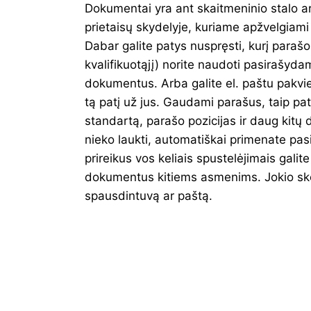
Dokumentai yra ant skaitmeninio stalo 
prietaisų skydelyje, kuriame apžvelgiami
Dabar galite patys nuspręsti, kurį paraš
kvalifikuotąjį) norite naudoti pasirašydam
dokumentus. Arba galite el. paštu pakvie
tą patį už jus. Gaudami parašus, taip pat
standartą, parašo pozicijas ir daug kitų 
nieko laukti, automatiškai primenate pa
prireikus vos keliais spustelėjimais galite 
dokumentus kitiems asmenims. Jokio sken
spausdintuvą ar paštą.