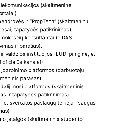
 telekomunikacijos (skaitmeninė
ortalai)
bendrovės ir “PropTech” (skaitmeninių
esai, tapatybės patikrinimas)
ir mokesčių konsultantai (eIDAS
avimas ir parašas).
 ir valdžios institucijos (EUDI piniginė, e.
 oficialūs kanalai)
r įdarbinimo platformos (darbuotojų
itmeninis parašas)
 dalijimosi platformos (skaitmeninis
as ir tapatybės patikrinimas)
ir e. sveikatos paslaugų teikėjai (saugus
mas)
timo įstaigos (skaitmeninis studento