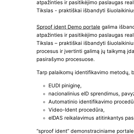
atpažinties ir pasitikėjimo paslaugas rea
Tikslas - praktiškai išbandyti šiuolaikin
Sproof ident Demo portale
galima išband
atpažinties ir pasitikėjimo paslaugas rea
Tikslas – praktiškai išbandyti šiuolaiki
procesus ir įvertinti galimą jų taikymą įd
pasirašymo procesuose.
Tarp palaikomų identifikavimo metodų, be
EUDI piniginę,
nacionalinius eID sprendimus, pavyz
Automatinio identifikavimo procedū
Video-Ident procedūra,
eIDAS reikalavimus atitinkantys pa
“sproof ident” demonstraciniame portale 