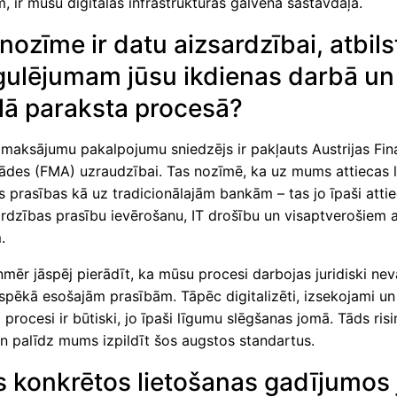
, ir mūsu digitālās infrastruktūras galvenā sastāvdaļa.
nozīme ir datu aizsardzībai, atbils
gulējumam jūsu ikdienas darbā un
ālā paraksta procesā?
maksājumu pakalpojumu sniedzējs ir pakļauts Austrijas Fin
stādes (FMA) uzraudzībai. Tas nozīmē, ka uz mums attiecas 
s prasības kā uz tradicionālajām bankām – tas jo īpaši atti
rdzības prasību ievērošanu, IT drošību un visaptverošiem a
.
mēr jāspēj pierādīt, ka mūsu procesi darbojas juridiski nev
 spēkā esošajām prasībām. Tāpēc digitalizēti, izsekojami un
 procesi ir būtiski, jo īpaši līgumu slēgšanas jomā. Tāds ris
gn palīdz mums izpildīt šos augstos standartus.
 konkrētos lietošanas gadījumos 