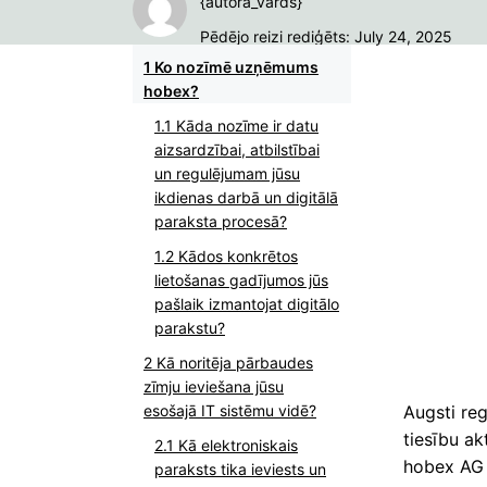
{autora_vārds}
Pēdējo reizi rediģēts: July 24, 2025
Ko nozīmē uzņēmums
hobex?
Kāda nozīme ir datu
aizsardzībai, atbilstībai
un regulējumam jūsu
ikdienas darbā un digitālā
paraksta procesā?
Kādos konkrētos
lietošanas gadījumos jūs
pašlaik izmantojat digitālo
parakstu?
Kā noritēja pārbaudes
zīmju ieviešana jūsu
Augsti reg
esošajā IT sistēmu vidē?
tiesību a
Kā elektroniskais
hobex AG r
paraksts tika ieviests un