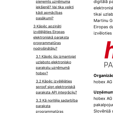
digitālā p
pieņemts uzņēmuma
iekšienē? Vai tika veikti
elektroni
kādi apmācības
tikai uzla
pasākumi?
Martinu Gs
Kāpēc apzināti
Eiropas da
izvēlējāties Eiropas
izvēloties
elektroniskā paraksta
programmatūras
nodrošinātāju?
Kāpēc jūs izmantojat
uzlaboto elektronisko
parakstu uzņēmumā
hobex?
Organizā
Kāpēc izvēlējāties
hobex AG
sproof sign elektroniskā
Uzņēmuma
paraksta API integrāciju?
hobex AG i
Kā noritēja sadarbība
pakalpojum
paraksta
Slovēnijā 
programmatūras