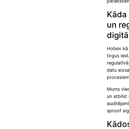
parakstiem
Kāda 
un re
digit
Hobex kā 
tirgus ie
regulatīvā
datu aizsa
procesiem
Mums vien
un atbilst
auditējami
sproof si
Kādos