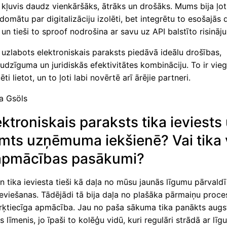
 kļuvis daudz vienkāršāks, ātrāks un drošāks. Mums bija ļoti
domātu par digitalizāciju izolēti, bet integrētu to esošajās
un tieši to sproof nodrošina ar savu uz API balstīto risināj
uzlabots elektroniskais paraksts piedāvā ideālu drošības,
audzīguma un juridiskās efektivitātes kombināciju. To ir viegli
i lietot, un to ļoti labi novērtē arī ārējie partneri.
na Gsöls
ektroniskais paraksts tika ieviests
mts uzņēmuma iekšienē? Vai tika v
apmācības pasākumi?
n tika ieviesta tieši kā daļa no mūsu jaunās līgumu pārvald
eviešanas. Tādējādi tā bija daļa no plašāka pārmaiņu proce
rķtiecīga apmācība. Jau no paša sākuma tika panākts augs
s līmenis, jo īpaši to kolēģu vidū, kuri regulāri strādā ar lī