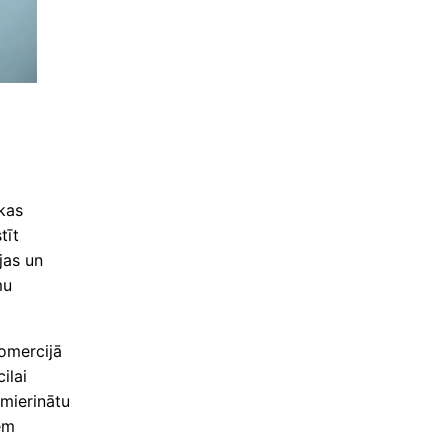
kas
tīt
jas un
mu
omercijā
ilai
pmierinātu
iem