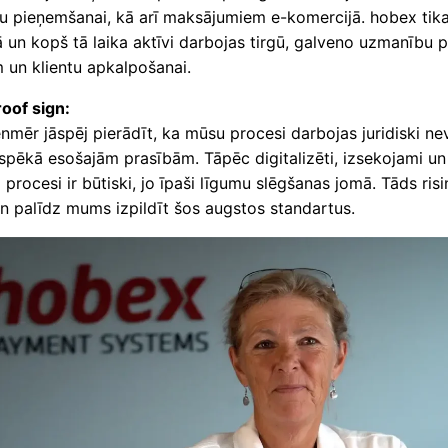
u pieņemšanai, kā arī maksājumiem e-komercijā. hobex tika
 un kopš tā laika aktīvi darbojas tirgū, galveno uzmanību 
 un klientu apkalpošanai.
oof sign:
mēr jāspēj pierādīt, ka mūsu procesi darbojas juridiski ne
 spēkā esošajām prasībām. Tāpēc digitalizēti, izsekojami un
 procesi ir būtiski, jo īpaši līgumu slēgšanas jomā. Tāds ris
gn palīdz mums izpildīt šos augstos standartus.