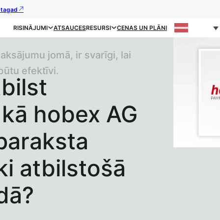
s tagad
RISINĀJUMI
ATSAUCES
RESURSI
CENAS UN PLĀNI
ksājumu jomā, ir svarīgi, lai
būtu efektīvi.
tbilst
 kā hobex AG
 paraksta
ki atbilstošā
idā?