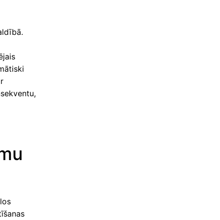
aldībā.
ējais
mātiski
r
nsekventu,
ēmu
ēlos
tīšanas