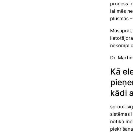
process ir
lai mēs ne
plūsmās – 
Mūsuprāt, 
lietotājdr
nekomplicēt
Dr. Marti
Kā el
pieņe
kādi 
sproof sig
sistēmas i
notika mē
piekrišana