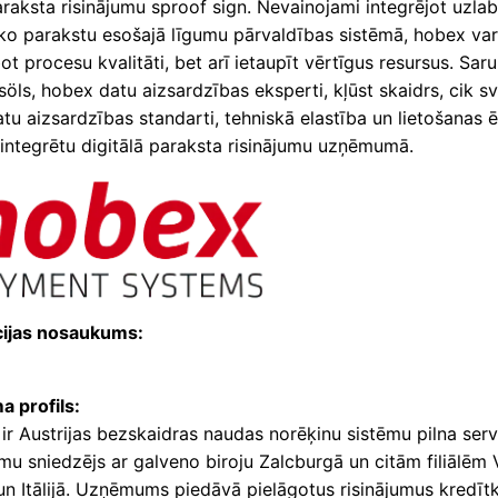
araksta risinājumu sproof sign. Nevainojami integrējot uzla
sko parakstu esošajā līgumu pārvaldības sistēmā, hobex var
bot procesu kvalitāti, bet arī ietaupīt vērtīgus resursus. Saru
öls, hobex datu aizsardzības eksperti, kļūst skaidrs, cik sva
tu aizsardzības standarti, tehniskā elastība un lietošanas 
 integrētu digitālā paraksta risinājumu uzņēmumā.
cijas nosaukums:
 profils:
r Austrijas bezskaidras naudas norēķinu sistēmu pilna serv
u sniedzējs ar galveno biroju Zalcburgā un citām filiālēm V
un Itālijā. Uzņēmums piedāvā pielāgotus risinājumus kredīt