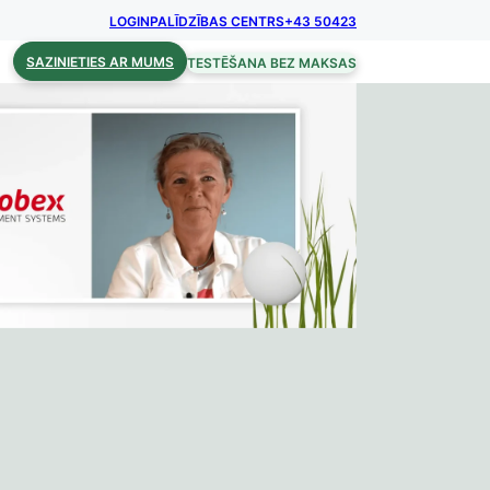
LOGIN
PALĪDZĪBAS CENTRS
+43 50423
SAZINIETIES AR MUMS
TESTĒŠANA BEZ MAKSAS