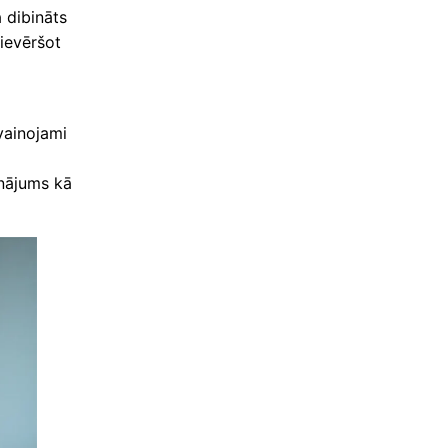
 dibināts
pievēršot
vainojami
inājums kā