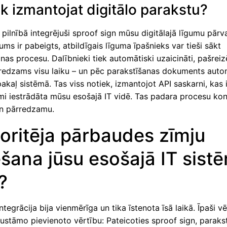
ik izmantojat digitālo parakstu?
ilnībā integrējuši sproof sign mūsu digitālajā līgumu pārv
gums ir pabeigts, atbildīgais līguma īpašnieks var tieši sākt
nas procesu. Dalībnieki tiek automātiski uzaicināti, pašreiz
r redzams visu laiku – un pēc parakstīšanas dokuments auto
pakaļ sistēmā. Tas viss notiek, izmantojot API saskarni, kas i
mi iestrādāta mūsu esošajā IT vidē. Tas padara procesu ko
un pārredzamu.
oritēja pārbaudes zīmju
ešana jūsu esošajā IT sist
?
ntegrācija bija vienmērīga un tika īstenota īsā laikā. Īpaši v
ustāmo pievienoto vērtību: Pateicoties sproof sign, paraks