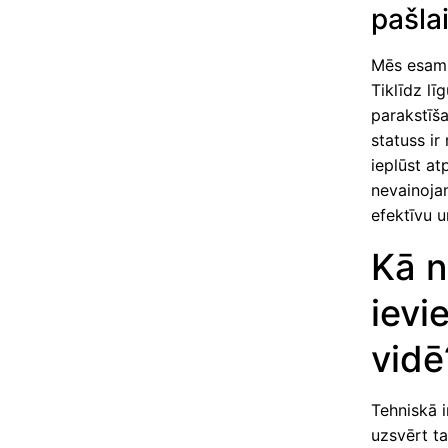
pašla
Mēs esam p
Tiklīdz lī
parakstīša
statuss i
ieplūst at
nevainoja
efektīvu 
Kā n
ievi
vidē
Tehniskā i
uzsvērt ta