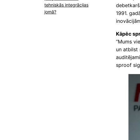
tehniskās integrācijas
debetkarš
jomā?
1991. gadā
inovācijām
Kāpēc spr
“Mums vien
un atbilst
auditējami
sproof si