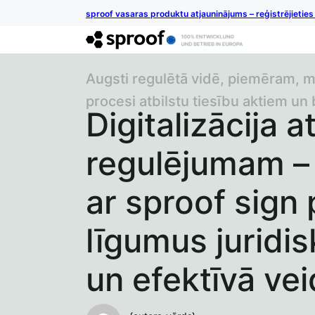
sproof vasaras produktu atjauninājums – reģistrējietie
Augsti regulētā vidē, piemēram, ma
procesi atbilstu tiesību aktiem un 
Digitalizācija a
regulējumam –
ar sproof sign
līgumus juridis
un efektīvā ve