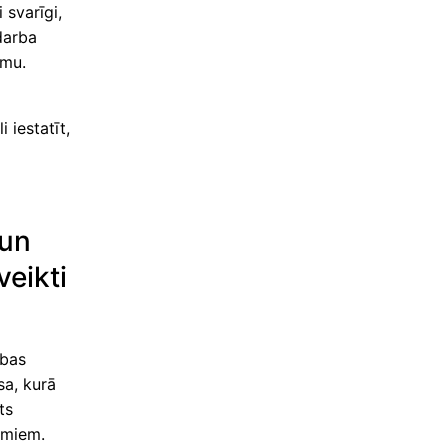
 svarīgi,
 darba
umu.
 iestatīt,
 un
eikti
ības
sa, kurā
ts
gumiem.