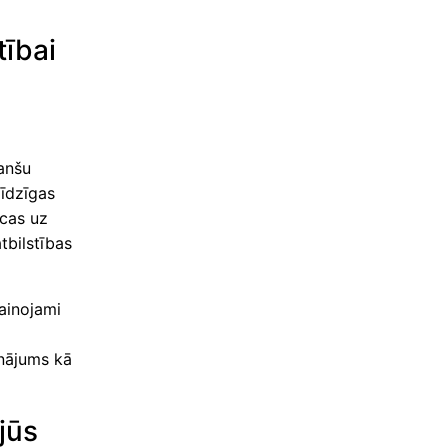
tībai
anšu
līdzīgas
ecas uz
tbilstības
ainojami
inājums kā
jūs