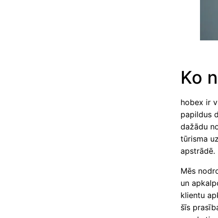
Ko 
hobex ir 
papildus d
dažādu no
tūrisma u
apstrādē.
Mēs nodro
un apkalpo
klientu ap
šīs prasīb