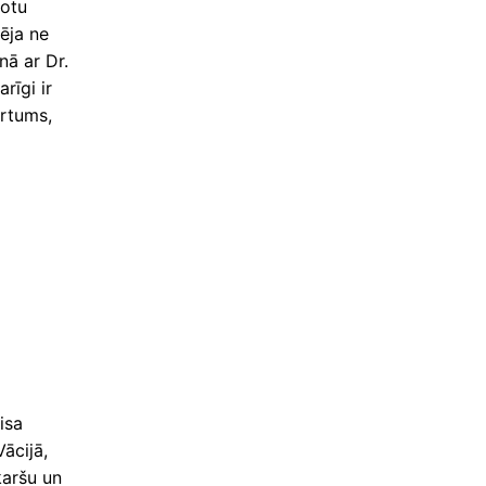
botu
ēja ne
nā ar Dr.
rīgi ir
ērtums,
isa
ācijā,
karšu un