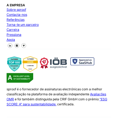
A EMPRESA
Sobre sproof
Contacta-nos
Referências
Torna-te um parceiro
Carreira
Pressiona
Apoia
Segue-nos no Facebook
Segue-nos no X
Segue-nos no LinkedIn
sproof é o fornecedor de assinaturas electrónicas com a melhor
classificação na plataforma de avaliação independente
Avaliações
OMR
e foi também distinguida pela CRIF GmbH com o prémio
"ESG
SCORE: A" para sustentabilidade.
certificada.